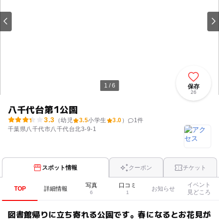
1 / 6
保存
26
八千代台第1公園
3.3
（幼児
3.5
小学生
3.0
）
1
件
千葉県八千代市八千代台北3-9-1
スポット情報
クーポン
チケット
イベント
写真
口コミ
TOP
詳細情報
お知らせ
見どころ
6
1
図書館帰りに立ち寄れる公園です。春になるとお花見が