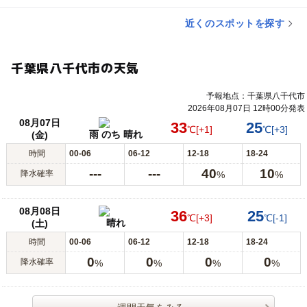
近くのスポットを探す
千葉県八千代市の天気
予報地点：千葉県八千代市
2026年08月07日 12時00分発表
08月07日
33
25
℃
[+1]
℃
[+3]
雨 のち 晴れ
(金)
時間
00-06
06-12
12-18
18-24
---
---
40
10
降水確率
%
%
08月08日
36
25
℃
[+3]
℃
[-1]
晴れ
(土)
時間
00-06
06-12
12-18
18-24
0
0
0
0
降水確率
%
%
%
%