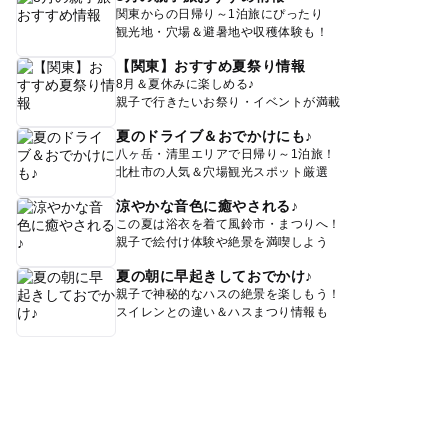
関東からの日帰り～1泊旅にぴったり
観光地・穴場＆避暑地や収穫体験も！
【関東】おすすめ夏祭り情報
8月＆夏休みに楽しめる♪
親子で行きたいお祭り・イベントが満載
夏のドライブ＆おでかけにも♪
八ヶ岳・清里エリアで日帰り～1泊旅！
北杜市の人気＆穴場観光スポット厳選
涼やかな音色に癒やされる♪
この夏は浴衣を着て風鈴市・まつりへ！
親子で絵付け体験や絶景を満喫しよう
夏の朝に早起きしておでかけ♪
親子で神秘的なハスの絶景を楽しもう！
スイレンとの違い＆ハスまつり情報も