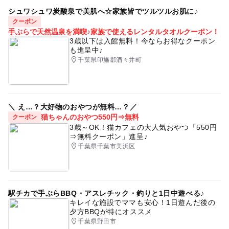
シュワシュワ炭酸泉で美肌へ☆家族皆でツルツルお肌に♪
クーポン
手ぶらで天然温泉を満喫♪家族で使えるレンタルタオルクーポン！
3歳以下は入館無料！今ならお得なクーポン
も進呈中♪
千葉県印旛郡酒々井町
＼ え…？大好物のおやつが無料…？／
猫ちゃんのおやつ550円⇒無料
クーポン
3歳～OK！猫カフェの大人気おやつ「550円
⇒無料クーポン」進呈♪
千葉県千葉市美浜区
駅チカで手ぶらBBQ・アスレチック・釣りと1日中遊べる♪
キレイな施設でママも安心！1日遊んだ後の
夕方BBQが特にオススメ
千葉県野田市