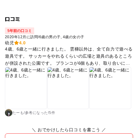
口コミ
5年前の口コミ
2020年12月に訪問
/
6歳の男の子
4歳の女の子
幼児
4.0
4歳、6歳と一緒に行きました。 雲梯以外は、全て自力で遊べる
遊具です。 サッカーをやれるくらいの広場と遊具のあるところ
が併設された公園です。 ブランコが6個もあり、取り合いにな
らなそう。 石の山、大人気。 鎖を登ったり降りたり。 不思議
なかたちの遊具もあり、子供達は楽しんでいました。 駅近で便
利でした！
たーも
/
参考に
なった!
5件
＼ おでかけしたら口コミを書こう ／