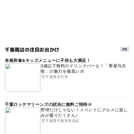
ベビーカーOK
桜お花見2027
三連休
0円お出かけ
東葉高速線
公園でお花見
冬休み2025-2026
桜
節約おでかけ
千葉県
節約お出かけ
午後から遊べる
節約子連れ
秋のお出かけ2026
千葉周辺の注目お出かけ
外遊び
ジャングルジム
0円スポット
無料施設
本格和食&キッズメニューに子供も大満足！
八千代市
節約でおでかけ
さくら
節約
3歳以下無料のドリンクバーも！「華屋与兵
衛」の魅力を徹底レポ
節約遊び場
タダでお出かけ
京成本線
夏休み2026
千葉県市川市
GW(ゴールデンウィーク)2027
千葉ロッテマリーンズの試合に無料ご招待☆
野球だけじゃない！イベントにグルメに楽し
みが盛りだくさん♪
千葉県千葉市美浜区