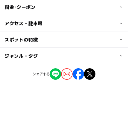
料金･クーポン
子供の料金
アクセス・駐車場
無料
交通アクセス
スポットの特徴
大人の料金
八千代台駅から徒歩約6分
無料
ー
ー
駐車場あり
ジャンル・タグ
駅から近い
近くの駅
八千代台駅
ー
ー
授乳室あり
託児所
ジャンル
シェアする
公園・総合公園
ー
◯
雨でもOK
ベビーカーOK
京成大和田駅
タグ
◯
ー
食事持込OK
レストラン
八千代中央駅
春休み2027
無料で遊べる
お花見2027
ー
ー
売店
オムツ交換台
駐車場詳細
食事持込OK
京成本線(千葉県)
0円遊び場
要確認
自然体験
シルバーウィーク2026
千葉・房総