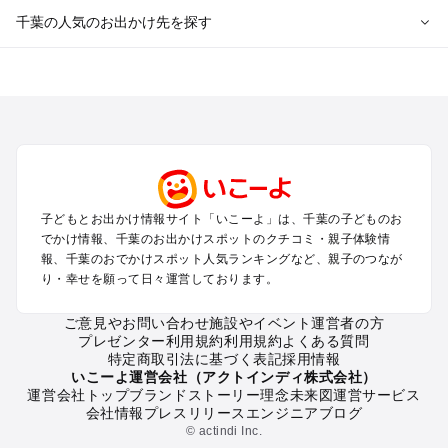
千葉の人気のお出かけ先を探す
千葉のエリアからプール子ども連れのお出かけスポット
を探す
舞浜・幕張・船橋・浦安のプールお出かけ
柏・松戸・野田・取手のプールお出かけ
木更津・君津・富津・袖ヶ浦のプールお出かけ
成田・印西・酒々井のプールお出かけ
館山・南房総のプールお出かけ
子どもとお出かけ情報サイト「いこーよ」は、千葉の子どものお
九十九里・銚子のプールお出かけ
でかけ情報、千葉のお出かけスポットのクチコミ・親子体験情
千葉市・市原のプールお出かけ
報、千葉のおでかけスポット人気ランキングなど、親子のつなが
鴨川・勝浦・御宿のプールお出かけ
り・幸せを願って日々運営しております。
佐倉・四街道・八街のプールお出かけ
ご意見やお問い合わせ
施設やイベント運営者の方
プレゼンター利用規約
利用規約
よくある質問
千葉の定番お出かけスポット
特定商取引法に基づく表記
採用情報
千葉の遊園地
いこーよ運営会社（アクトインディ株式会社）
運営会社トップ
ブランドストーリー
理念
未来図
運営サービス
千葉の動物園
会社情報
プレスリリース
エンジニアブログ
千葉のバーベキュー
© actindi Inc.
千葉の釣り