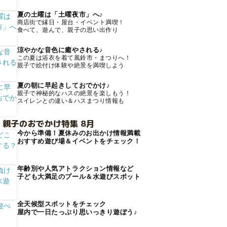
夏の土曜は「土曜夜市」へ♪
商店街で縁日・屋台・イベント満喫！
食べて、遊んで、親子の思い出作り
涼やかな音色に癒やされる♪
この夏は浴衣を着て風鈴市・まつりへ！
親子で絵付け体験や絶景を満喫しよう
夏の朝に早起きしておでかけ♪
親子で神秘的なハスの絶景を楽しもう！
スイレンとの違い＆ハスまつり情報も
 親子のおでかけ特集 8月
今から準備！夏休みのお出かけ情報満載
おすすめ遊び場＆イベントをチェック！
年齢別や人気アトラクション情報など
子ども大満足のプール＆水遊びスポット
全天候型スポットをチェック
屋内で一日たっぷり思いっきり遊ぼう♪