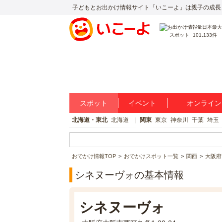
子どもとお出かけ情報サイト「いこーよ」は親子の成長
スポット
101,133件
スポット
イベント
オンライン
北海道・東北
北海道
関東
東京
神奈川
千葉
埼玉
おでかけ情報TOP
おでかけスポット一覧
関西
大阪府
シネヌーヴォの基本情報
シネヌーヴォ