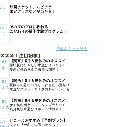
映画チケット、ムビチケ
限定グッズなどが当たる！
その道のプロに教わる
こだわりの親子体験プログラム！
特集をもっと見る
オススメ「注目記事」
【関東】8月＆夏休みのオススメ
暑い夏に行きたい水遊びイベント♪
夏の定番恐竜＆昆虫展も開催！
【関西】8月＆夏休みのオススメ
夏休みの思い出作りに行きたい夏祭り
水遊びスポット＆子供無料イベントも
【東海】8月＆夏休みのオススメ
参加無料ポケモンスタンプラリー♪
気分爽快水遊びスポット情報も！
いこーよおすすめ【早割プラン】
ファミリー向け人気ホテルも！