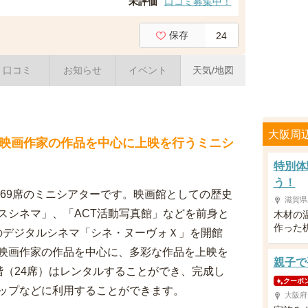
未評価
口コミ募集中！
保存
24
口コミ
お知らせ
イベント
天気/地図
大阪周
映画作家の作品を中心に上映を行うミニシ
特別体
う！
数69席のミニシアターです。映画館としての歴史
滋賀県
スシネマ」、「ACT活動写真館」などを前身と
木材の
作った
0席のデジタルシネマ「シネ・ヌーヴォＸ」を開館
映画作家の作品を中心に、多彩な作品を上映を
親子で
階（24席）はレンタルすることができ、完成し
クーポ
ップなどに利用することができます。
大阪府