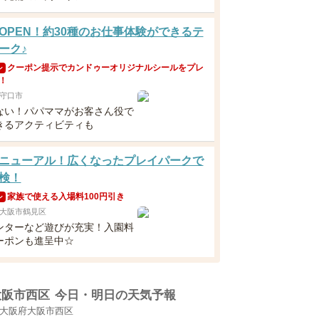
OPEN！約30種のお仕事体験ができるテ
ーク♪
クーポン提示でカンドゥーオリジナルシールをプレ
ン
！
守口市
ない！パパママがお客さん役で
きるアクティビティも
ニューアル！広くなったプレイパークで
検！
家族で使える入場料100円引き
ン
大阪市鶴見区
ンターなど遊びが充実！入園料
ーポンも進呈中☆
大阪市西区
今日・明日の天気予報
大阪府大阪市西区