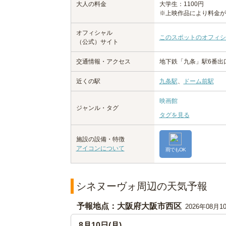
大人の料金
大学生：1100円
※上映作品により料金が
オフィシャル
このスポットのオフィシ
（公式）サイト
交通情報・アクセス
地下鉄「九条」駅6番出
近くの駅
九条駅
、
ドーム前駅
映画館
ジャンル・タグ
タグを見る
施設の設備・特徴
アイコンについて
雨でもOK
シネヌーヴォ周辺の天気予報
予報地点：大阪府大阪市西区
2026年08月1
8月10日(月)