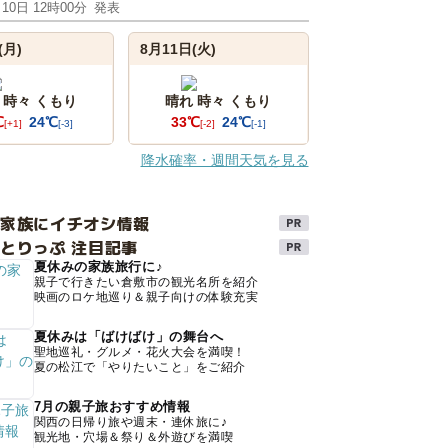
月10日 12時00分
発表
(月)
8月11日(火)
 時々 くもり
晴れ 時々 くもり
℃
24℃
33℃
24℃
[+1]
[-3]
[-2]
[-1]
降水確率・週間天気を見る
け家族にイチオシ情報
とりっぷ 注目記事
夏休みの家族旅行に♪
親子で行きたい倉敷市の観光名所を紹介
映画のロケ地巡り＆親子向けの体験充実
夏休みは「ばけばけ」の舞台へ
聖地巡礼・グルメ・花火大会を満喫！
夏の松江で「やりたいこと」をご紹介
7月の親子旅おすすめ情報
関西の日帰り旅や週末・連休旅に♪
観光地・穴場＆祭り＆外遊びを満喫