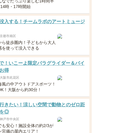
んなでたっぷり楽しむ1時間半
・14時・17時開始
没入する！チームラボのアートミュージ
京都市南区
から徒歩圏内！子どもから大人
感を使って没入できる
1まで！いこーよ限定パラグライダー＆バイ
お得
大阪市此花区
海風の中アウトドアスポーツ！
OK！大阪から約30分！
行きたい！涼しい空間で動物とのゼロ距
を◎
神戸市中央区
でも安心！施設全体の約2/3が
ン完備の屋内エリア！