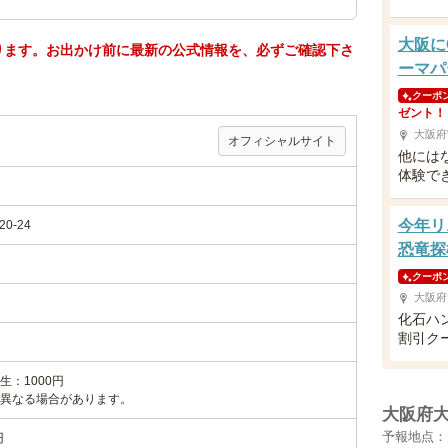
大阪に
ります。お出かけ前に最新の公式情報を、必ずご確認下さ
ーマパ
クーポ
ゼント！
大阪府
オフィシャルサイト
他には
体験で
今年リ
0-24
恐竜探
クーポ
大阪府
化石ハ
割引ク
：1000円
異なる場合があります。
大阪府
予報地点：
円