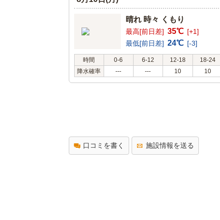
晴れ 時々 くもり
35℃
最高[前日差]
[+1]
24℃
最低[前日差]
[-3]
時間
0-6
6-12
12-18
18-24
降水確率
---
---
10
10
口コミを書く
施設情報を送る