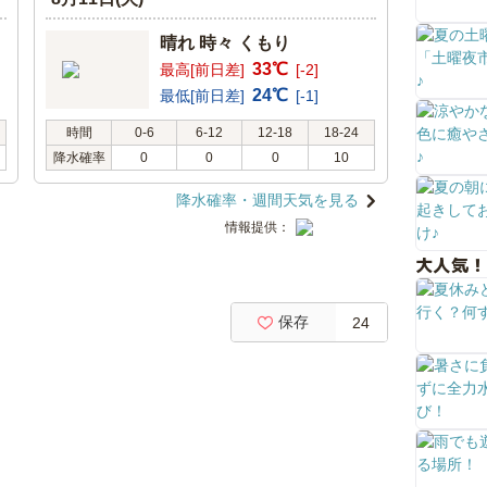
晴れ 時々 くもり
33℃
最高[前日差]
[-2]
24℃
最低[前日差]
[-1]
時間
0-6
6-12
12-18
18-24
降水確率
0
0
0
10
降水確率・週間天気を見る
情報提供：
大人気！
保存
24