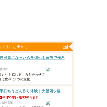
辺の注目お出かけ
験♪6歳になったら学習机を家族で作ろ
彦根市
温もりを感じる、力を合わせて
机は世界に1つの宝物
手打ちうどん作り体験｜大阪四ツ橋
平日500円・週末100円引き
ン
大阪市西区