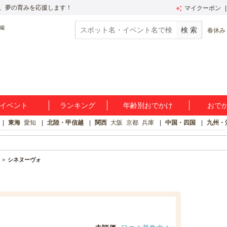
、夢の育みを応援します！
マイクーポン
春休み
イベント
ランキング
年齢別おでかけ
おで
東海
愛知
北陸・甲信越
関西
大阪
京都
兵庫
中国・四国
九州・
シネヌーヴォ