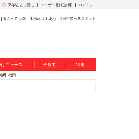
保存/あとで読む
ユーザー登録(無料)
ログイン
雨の日でもOK
動物とふれあう
1日中遊べるスポット
かけニュース
子育て
特集
沖縄
福岡