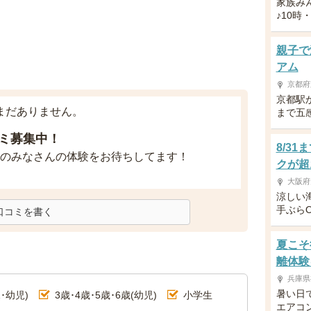
家族み
♪10時
親子で
アム
京都府
京都駅
まだありません。
まで五
ミ募集中！
8/3
のみなさんの体験をお待ちしてます！
クが超
大阪府
涼しい
手ぶら
口コミを書く
夏こそ
離体験
兵庫県
暑い日
･幼児)
3歳･4歳･5歳･6歳(幼児)
小学生
エアコ