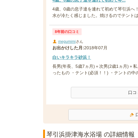
4歳、0歳の息子達を連れて初めて琴引浜へ
水が冷たく感じました。焼けるのでテントは必
8年前の口コミ
megumimi
さん
お出かけした月:
2018年07月
白いキラキラ砂浜！
長男(年長、5歳7ヵ月)＋次男(2歳1ヵ月)＋
ったもの ・テント(必須！！) ・テントの中の.
口コ
琴引浜掛津海水浴場 の詳細情報