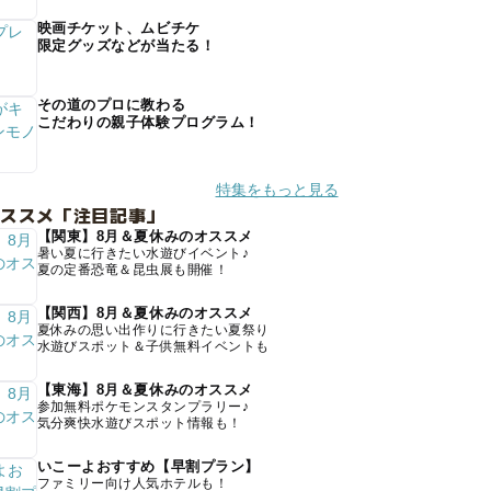
映画チケット、ムビチケ
限定グッズなどが当たる！
その道のプロに教わる
こだわりの親子体験プログラム！
特集をもっと見る
オススメ「注目記事」
【関東】8月＆夏休みのオススメ
暑い夏に行きたい水遊びイベント♪
夏の定番恐竜＆昆虫展も開催！
【関西】8月＆夏休みのオススメ
夏休みの思い出作りに行きたい夏祭り
水遊びスポット＆子供無料イベントも
【東海】8月＆夏休みのオススメ
参加無料ポケモンスタンプラリー♪
気分爽快水遊びスポット情報も！
いこーよおすすめ【早割プラン】
ファミリー向け人気ホテルも！