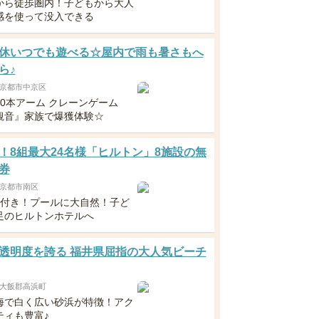
から徒歩圏内！子どもから大人
感を使って没入できる
休いつでも遊べる☆屋内で雨も暑さもへ
ら♪
京都市中京区
10本アーム クレーンゲーム
観音』家族で爆獲体験☆
！8組最大24名様「ヒルトン」8施設の無
券
京都市南区
食付き！プールに大自然！子ど
足のヒルトンホテルへ
透明度を誇る 福井県屈指の大人気ビーチ
大飯郡高浜町
海で白く広い砂浜が特徴！アク
ティも豊富♪