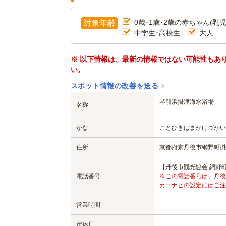
0歳･1歳･2歳の赤ちゃん(乳児
対象年齢
中学生･高校生
大人
※ 以下情報は、最新の情報ではない可能性もあ
い。
スポット情報の改善を送る
琴引浜掛津海水浴場
名称
かな
ことひきはまかけづか
住所
京都府京丹後市網野町掛
【丹後市観光協会 網野町支部
電話番号
※この電話番号は、丹後
カーナビの設定にはご注
営業時間
定休日