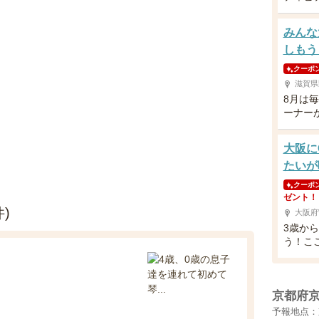
みんな
しもう
クーポ
滋賀県
8月は
ーナー
大阪に
たいが
クーポ
ゼント！
)
大阪府
3歳か
う！こ
京都府
予報地点：