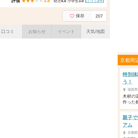
評価
★
★
★
★
★
3.8
幼児
4.0
小学生
3.0
[
口コミ
2
件
]
保存
207
口コミ
お知らせ
イベント
天気/地図
京都周
特別体
う！
滋賀県
木材の
作った
親子で
アム
京都府