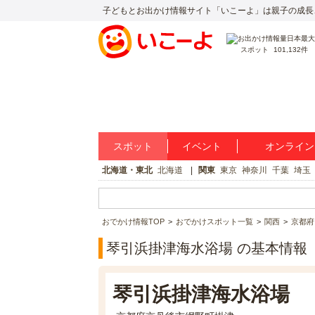
子どもとお出かけ情報サイト「いこーよ」は親子の成長
スポット
101,132件
スポット
イベント
オンライン
北海道・東北
北海道
関東
東京
神奈川
千葉
埼玉
おでかけ情報TOP
おでかけスポット一覧
関西
京都府
琴引浜掛津海水浴場 の基本情報
琴引浜掛津海水浴場