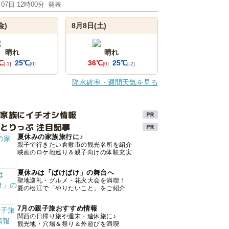
月07日 12時00分
発表
金)
8月8日(土)
晴れ
晴れ
℃
25℃
36℃
25℃
[-1]
[0]
[0]
[-2]
降水確率・週間天気を見る
け家族にイチオシ情報
とりっぷ 注目記事
夏休みの家族旅行に♪
親子で行きたい倉敷市の観光名所を紹介
映画のロケ地巡り＆親子向けの体験充実
夏休みは「ばけばけ」の舞台へ
聖地巡礼・グルメ・花火大会を満喫！
夏の松江で「やりたいこと」をご紹介
7月の親子旅おすすめ情報
関西の日帰り旅や週末・連休旅に♪
観光地・穴場＆祭り＆外遊びを満喫