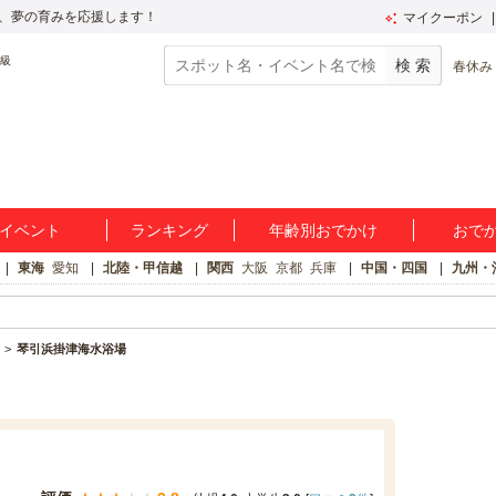
、夢の育みを応援します！
マイクーポン
春休み
イベント
ランキング
年齢別おでかけ
おで
東海
愛知
北陸・甲信越
関西
大阪
京都
兵庫
中国・四国
九州・
琴引浜掛津海水浴場