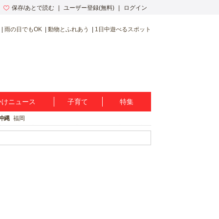
保存/あとで読む
ユーザー登録(無料)
ログイン
雨の日でもOK
動物とふれあう
1日中遊べるスポット
かけニュース
子育て
特集
沖縄
福岡