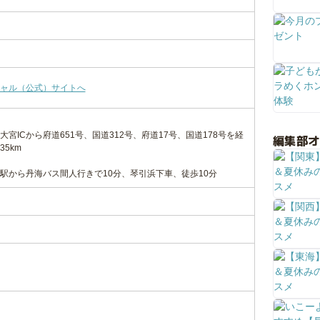
ャル（公式）サイトへ
宮ICから府道651号、国道312号、府道17号、国道178号を経
編集部
5km
駅から丹海バス間人行きで10分、琴引浜下車、徒歩10分