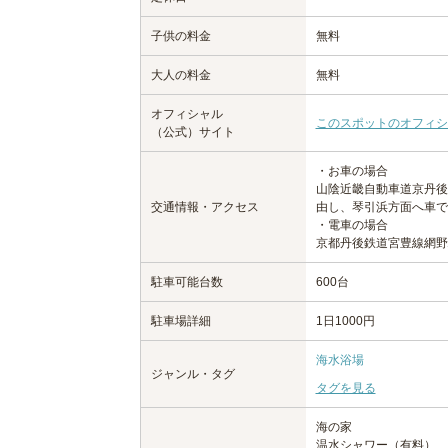
子供の料金
無料
大人の料金
無料
オフィシャル
このスポットのオフィシ
（公式）サイト
・お車の場合
山陰近畿自動車道京丹後大
交通情報・アクセス
由し、琴引浜方面へ車で3
・電車の場合
京都丹後鉄道宮豊線網野
駐車可能台数
600台
駐車場詳細
1日1000円
海水浴場
ジャンル・タグ
タグを見る
海の家
温水シャワー（有料）