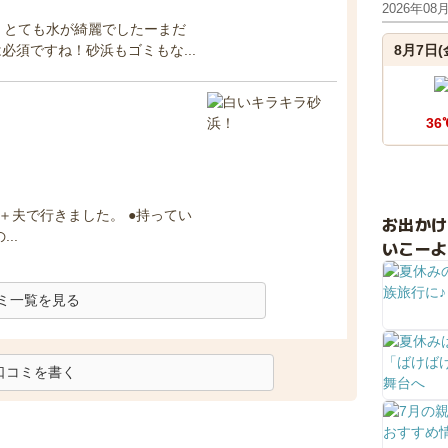
2026年08
！とても水が綺麗でしたーまだ
須ですね！砂浜もゴミもな...
8月7日(
36
私＋夫で行きました。 ●持ってい
お出か
..
いこーよ
ミ一覧を見る
口コミを書く