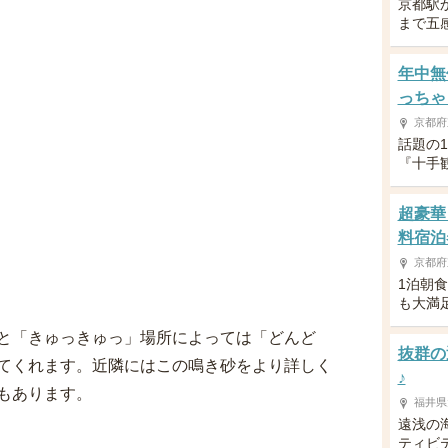
京都駅
まで五
年中無
っちゃ
京都府
話題の
『十手
超豪華
料宿泊
京都府
1泊朝
も大満
と「きゅっきゅっ」場所によっては「どんど
抜群の
てくれます。近隣にはこの鳴き砂をより詳しく
♪
もあります。
福井県
遠浅の
ティビ