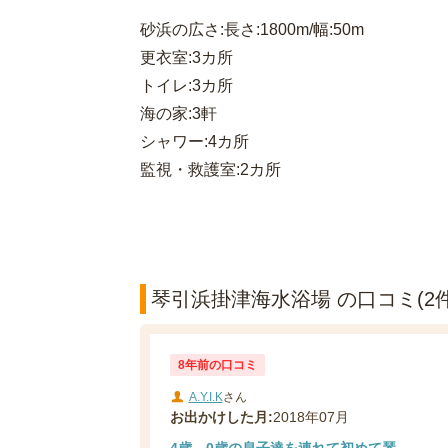
砂浜の広さ:長さ:1800m/幅:50m
更衣室:3カ所
トイレ:3カ所
海の家:3軒
シャワー:4カ所
監視・救護室:2カ所
琴引浜掛津海水浴場 の口コミ(2件
8年前の口コミ
A.Y.I.K
さん
お出かけした月:
2018年07月
4歳、0歳の息子達を連れて初めて琴...