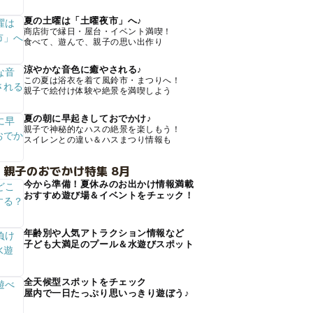
夏の土曜は「土曜夜市」へ♪
商店街で縁日・屋台・イベント満喫！
食べて、遊んで、親子の思い出作り
涼やかな音色に癒やされる♪
この夏は浴衣を着て風鈴市・まつりへ！
親子で絵付け体験や絶景を満喫しよう
夏の朝に早起きしておでかけ♪
親子で神秘的なハスの絶景を楽しもう！
スイレンとの違い＆ハスまつり情報も
 親子のおでかけ特集 8月
今から準備！夏休みのお出かけ情報満載
おすすめ遊び場＆イベントをチェック！
年齢別や人気アトラクション情報など
子ども大満足のプール＆水遊びスポット
全天候型スポットをチェック
屋内で一日たっぷり思いっきり遊ぼう♪