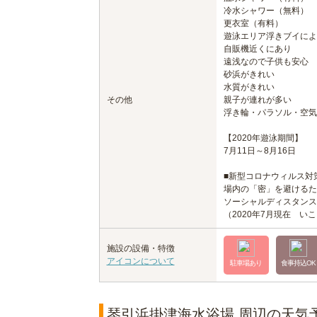
冷水シャワー（無料）
更衣室（有料）
遊泳エリア浮きブイによ
自販機近くにあり
遠浅なので子供も安心
砂浜がきれい
水質がきれい
その他
親子が連れが多い
浮き輪・パラソル・空気
【2020年遊泳期間】
7月11日～8月16日
■新型コロナウィルス対
場内の「密」を避けるた
ソーシャルディスタンス
（2020年7月現在 い
施設の設備・特徴
アイコンについて
駐車場あり
食事持込OK
琴引浜掛津海水浴場 周辺の天気