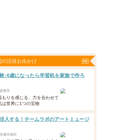
辺の注目お出かけ
験♪6歳になったら学習机を家族で作ろ
彦根市
温もりを感じる、力を合わせて
机は世界に1つの宝物
没入する！チームラボのアートミュージ
京都市南区