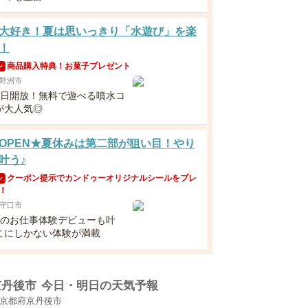
大好き！夏は思いっきり「水遊び」を楽
！
商品購入特典！お菓子プレゼント
ン
野洲市
毎日開放！無料で遊べる噴水コ
が大人気◎
OPEN★夏休みは第二部が狙い目！やり
叶う♪
クーポン提示でカンドゥーオリジナルシールをプレ
ン
！
守口市
らのお仕事体験デビューも叶
こにしかない体験が満載
京丹後市
今日・明日の天気予報
京都府京丹後市