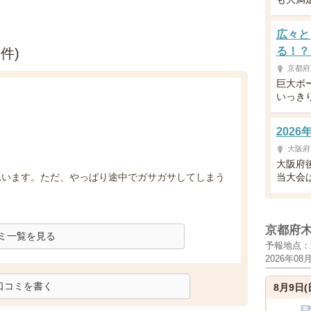
広々と
る！？
件)
京都府
巨大ボ
いっき
202
大阪府
大阪府
思います。ただ、やっぱり途中でガサガサしてしまう
当大会は
京都府
ミ一覧を見る
予報地点：
2026年08
口コミを書く
8月9日(