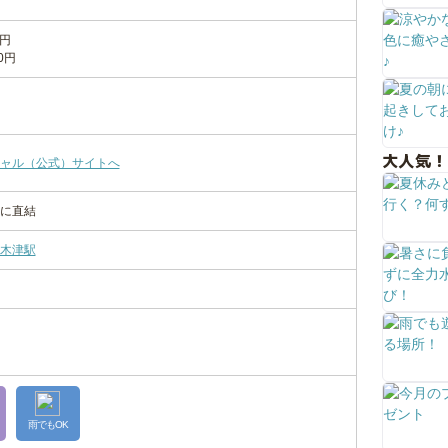
0円
0円
大人気！
ャル（公式）サイトへ
に直結
木津駅
雨でもOK