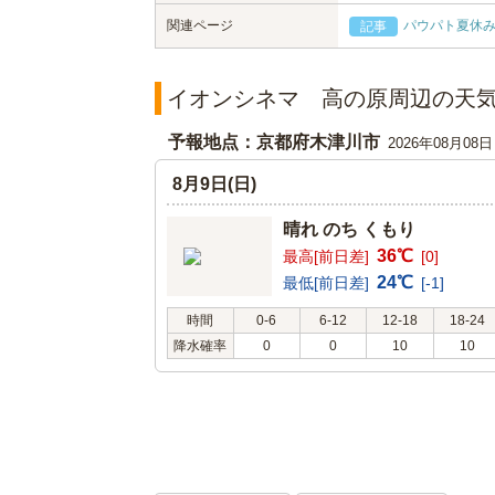
関連ページ
パウパト夏休み
記事
イオンシネマ 高の原周辺の天
予報地点：京都府木津川市
2026年08月08
8月9日(日)
晴れ のち くもり
36℃
最高[前日差]
[0]
24℃
最低[前日差]
[-1]
時間
0-6
6-12
12-18
18-24
降水確率
0
0
10
10