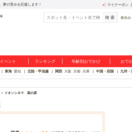
、夢の育みを応援します！
マイクーポン
春休み
イベント
ランキング
年齢別おでかけ
おで
東海
愛知
北陸・甲信越
関西
大阪
京都
兵庫
中国・四国
九州・
イオンシネマ 高の原
報