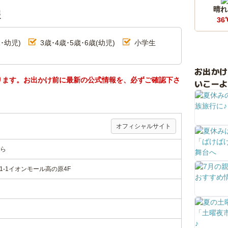
晴れ
報
36
･幼児)
3歳･4歳･5歳･6歳(幼児)
小学生
お出か
ります。お出かけ前に最新の公式情報を、必ずご確認下さ
いこーよ
オフィシャルサイト
ら
1-1イオンモール高の原4F