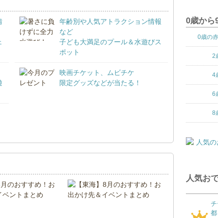
0歳から
情
年齢別や人気アトラクション情報
など
0歳の
ェ
子ども大満足のプール＆水遊びス
ポット
2
映画チケット、ムビチケ
4
遊
限定グッズなどが当たる！
6
8
！
人気おで
チ
都