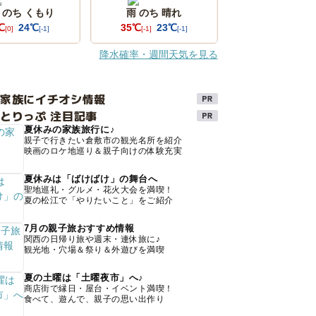
 のち くもり
雨 のち 晴れ
℃
24℃
35℃
23℃
[0]
[-1]
[-1]
[-1]
降水確率・週間天気を見る
け家族にイチオシ情報
とりっぷ 注目記事
夏休みの家族旅行に♪
親子で行きたい倉敷市の観光名所を紹介
映画のロケ地巡り＆親子向けの体験充実
夏休みは「ばけばけ」の舞台へ
聖地巡礼・グルメ・花火大会を満喫！
夏の松江で「やりたいこと」をご紹介
7月の親子旅おすすめ情報
関西の日帰り旅や週末・連休旅に♪
観光地・穴場＆祭り＆外遊びを満喫
夏の土曜は「土曜夜市」へ♪
商店街で縁日・屋台・イベント満喫！
食べて、遊んで、親子の思い出作り