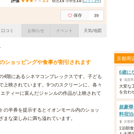
評価
★
★
★
★
★
3.3
幼児
3.5
小学生
3.0
[
口コミ
1
件
]
保存
39
口コミ
お知らせ
イベント
天気/地図
介
京都周
のショッピングや食事が割引されます
6歳に
の4階にあるシネマコンプレックスです。子ども
滋賀県
で上映されています。9つのスクリーンに、各々
大変な
を合わ
バラエティーに富んだジャンルの作品が上映されて
超豪華
トの半券を提示するとイオンモール内のショッ
料宿泊
ざまな楽しみに満ち溢れています。
京都府
1泊朝
も大満