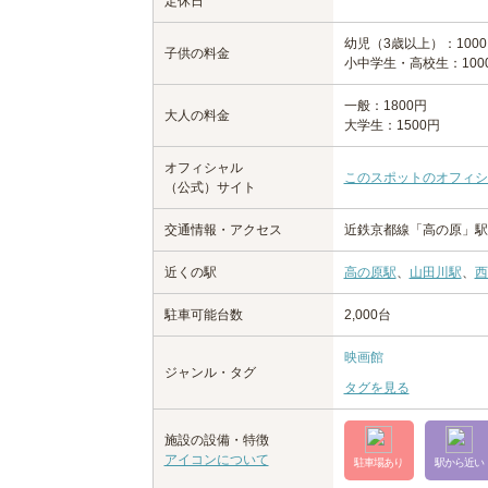
定休日
幼児（3歳以上）：100
子供の料金
小中学生・高校生：100
一般：1800円
大人の料金
大学生：1500円
オフィシャル
このスポットのオフィシ
（公式）サイト
交通情報・アクセス
近鉄京都線「高の原」駅
近くの駅
高の原駅
、
山田川駅
、
西
駐車可能台数
2,000台
映画館
ジャンル・タグ
タグを見る
施設の設備・特徴
アイコンについて
駐車場あり
駅から近い