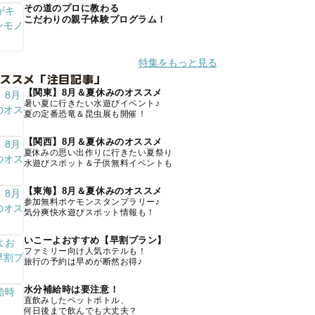
その道のプロに教わる
こだわりの親子体験プログラム！
特集をもっと見る
オススメ「注目記事」
【関東】8月＆夏休みのオススメ
暑い夏に行きたい水遊びイベント♪
夏の定番恐竜＆昆虫展も開催！
【関西】8月＆夏休みのオススメ
夏休みの思い出作りに行きたい夏祭り
水遊びスポット＆子供無料イベントも
【東海】8月＆夏休みのオススメ
参加無料ポケモンスタンプラリー♪
気分爽快水遊びスポット情報も！
いこーよおすすめ【早割プラン】
ファミリー向け人気ホテルも！
旅行の予約は早めが断然お得♪
水分補給時は要注意！
直飲みしたペットボトル、
何日後まで飲んでも大丈夫？