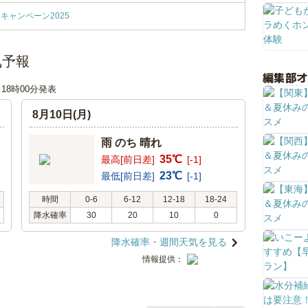
キャンペーン2025
気予報
編集部
日 18時00分発表
8月10日(月)
雨 のち 晴れ
35℃
最高[前日差]
[-1]
23℃
最低[前日差]
[-1]
時間
0-6
6-12
12-18
18-24
降水確率
30
20
10
0
降水確率・週間天気を見る
情報提供：