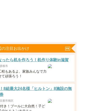
辺の注目お出かけ
なったら机を作ろう！机作り体験in滋賀
彦根市
工程もあるよ、家族みんなで力
せて頑張ろう！
！8組最大24名様「ヒルトン」8施設の無
券
京都市南区
食付き！プールに大自然！子ど
足のヒルトンホテルへ