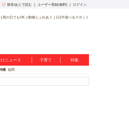
保存/あとで読む
ユーザー登録(無料)
ログイン
雨の日でもOK
動物とふれあう
1日中遊べるスポット
かけニュース
子育て
特集
沖縄
福岡