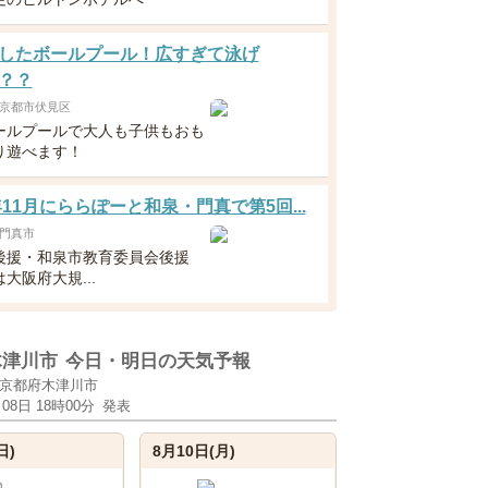
したボールプール！広すぎて泳げ
？？
京都市伏見区
ールプールで大人も子供もおも
り遊べます！
6年11月にららぽーと和泉・門真で第5回...
門真市
後援・和泉市教育委員会後援
大阪府大規...
木津川市
今日・明日の天気予報
京都府木津川市
月08日 18時00分
発表
日)
8月10日(月)