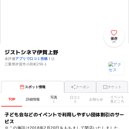
保存
25
ジストシネマ伊賀上野
未評価
アプリで口コミ投稿！
三重県伊賀市小田町256-1
スポット情報
クーポン
チケット
イベント
写真
口コミ
TOP
詳細情報
お知らせ
見どころ
1
0
子ども会などのイベントで利用しやすい団体割引のサー
ビス
※この施設は2018年2月20日をもちまして閉店いたしました。