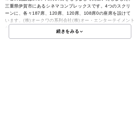
三重県伊賀市にあるシネマコンプレックスです。4つのスクリ
ーンに、各々187席、120席、120席、108席0の座席を設けて
います。(株)オークワの系列会社(株)オー・エンターテイメント
が経営するシネコンで和歌山、御坊、
続きをみる