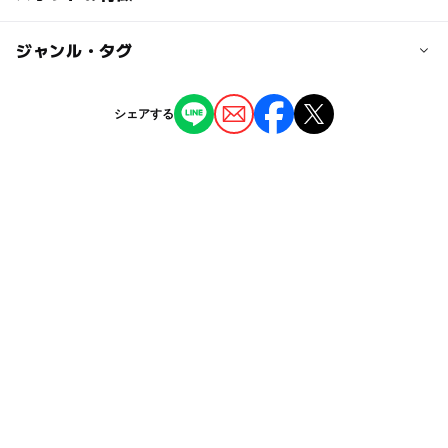
大人の料金
近鉄「上野市」駅より徒歩10分
一般：1700円，大学生・高校生：1400円；【サービスデ
◯
◯
駐車場あり
ジャンル・タグ
駅から近い
ー】ファーストデイ（毎月1日）：1100円，レディースデ
近くの駅
イ（毎週水曜日）：1100円 シニア（60歳以上※証明書
上野市駅
ー
ー
授乳室あり
託児所
ジャンル
必要）：1100円
シェアする
映画館
◯
ー
雨でもOK
ベビーカーOK
西大手駅
タグ
ー
ー
食事持込OK
レストラン
広小路駅
クリスマス2026
雨でも楽しめる
GW
室内施設
ー
ー
売店
オムツ交換台
駐車可能台数
屋内施設
室内
駐車場あり
3Dシアター
800台
シネコン
GW(ゴールデンウィーク)2016
おでかけ映画
GW(ゴールデンウィーク)2015
梅雨
駐車場料金
無料
子ども会
GW(ゴールデンウィーク)2027
雨でもOK
遊び場
寒い日でもOK
gw2015
寒い日
駐車場詳細
GW2016
雨でも遊べる
ゴールデンウィーク2016
無料