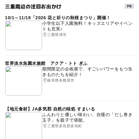
三重周辺の注目お出かけ
三連休
屋内遊び場
子供と映画
団体割引
10/1～11/18「2026 花と祈りの秋桜まつり」開催！
親子で映画
雨の日でもOK
雨の日おでかけ
小学生以下入園無料！キッズエリアやイベン
トも充実♪
三重県津市
世界淡水魚園水族館 アクア・トト ぎふ
期間限定の企画展で、すごいパワーをもつ生
きものたちを紹介！
岐阜県各務原市
【地元食材】JA多気郡 自然の味処 すまいる
ふんわりと優しい味わい、自慢の「だし巻き
玉子」を親子で堪能。
三重県多気郡多気町