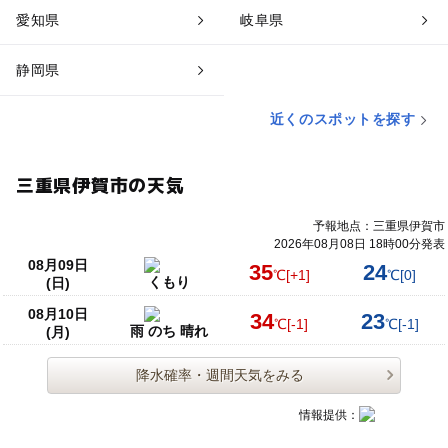
愛知県
岐阜県
静岡県
近くのスポットを探す
三重県伊賀市の天気
予報地点：三重県伊賀市
2026年08月08日 18時00分発表
08月09日
35
24
℃
[+1]
℃
[0]
くもり
(日)
08月10日
34
23
℃
[-1]
℃
[-1]
雨 のち 晴れ
(月)
降水確率・週間天気をみる
情報提供：