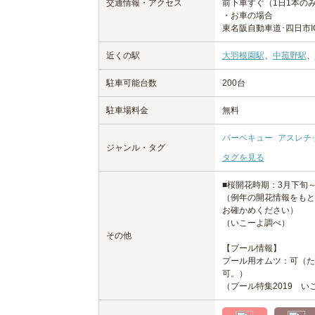
交通情報・アクセス
前下車すぐ（1日1本の
・お車の場合
東名阪自動車道･四日市I
近くの駅
大羽根園駅
、
中菰野駅
、
駐車可能台数
200台
駐車場料金
無料
バーベキュー
アスレチ
ジャンル・タグ
タグを見る
■桜開花時期：3月下旬
（例年の開花情報をもと
お確かめください）
（いこーよ調べ）
その他
【プール情報】
プール用オムツ：可（た
可。）
（プール特集2019 い