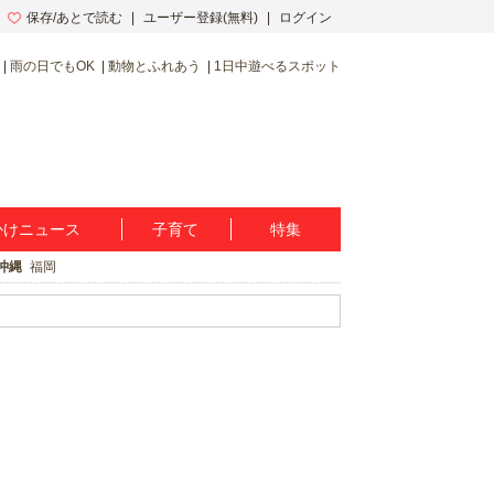
保存/あとで読む
ユーザー登録(無料)
ログイン
雨の日でもOK
動物とふれあう
1日中遊べるスポット
かけニュース
子育て
特集
沖縄
福岡