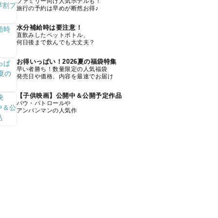
ファミリー向け人気ホテルも！
旅行の予約は早めが断然お得♪
水分補給時は要注意！
直飲みしたペットボトル、
何日後まで飲んでも大丈夫？
お得いっぱい！2026夏の福袋特集
早い者勝ち！数量限定の人気福袋
発売日や価格、内容を最速でお届け
【子供映画】公開中＆公開予定作品
パウ・パトロールや
アンパンマンの人気作