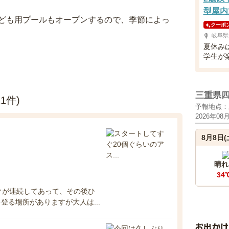
型屋内
ども用プールもオープンするので、季節によっ
クーポ
岐阜県
夏休み
学生が
三重県
1件)
予報地点：
2026年08
8月8日(
晴れ
34
クが連続してあって、その後ひ
る場所がありますが大人は...
お出か