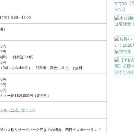
）
）
】9:30～16:00
曜）
0円
0円
時間）：靴持込300円
00円
円（0歳～小学4年生）、引率者（高校生以上）は無料
0円
0円
0円
ュー炉1基4,000円（要予約）
ャル（公式）サイトへ
通バス桜リサーチパーク行きで約45分、四日市スポーツランド