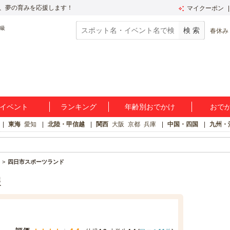
、夢の育みを応援します！
マイクーポン
春休み
イベント
ランキング
年齢別おでかけ
おで
東海
愛知
北陸・甲信越
関西
大阪
京都
兵庫
中国・四国
九州・
四日市スポーツランド
報