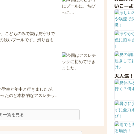
いこーよ
ル、こどものみで親は見守りで
の浅いプールです。滑り台も...
大人気！
小学生と年中と行きましたが、
たのと本格的なアスレチッ...
ミ一覧を見る