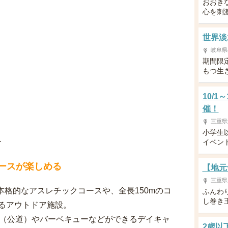
おおき
心を刺
世界淡
岐阜県
期間限
もつ生
10/1
催！
三重県
小学生
介
イベン
コースが楽しめる
【地元
三重県
る本格的なアスレチックコースや、全長150mのコ
ふんわ
し巻き
るアウトドア施設。
ース（公道）やバーベキューなどができるデイキャ
2歳以