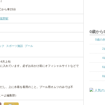
み）
Cから車15分
菰野駅
0歳から
0歳の
ック
スポーツ施設
プール
2
4
～4月上旬
に入れています。必ずお出かけ前にオフィシャルサイトなどで
6
8
だし、上に水着を着用のこと。プール用オムツのみでは不
こーよ編集部）