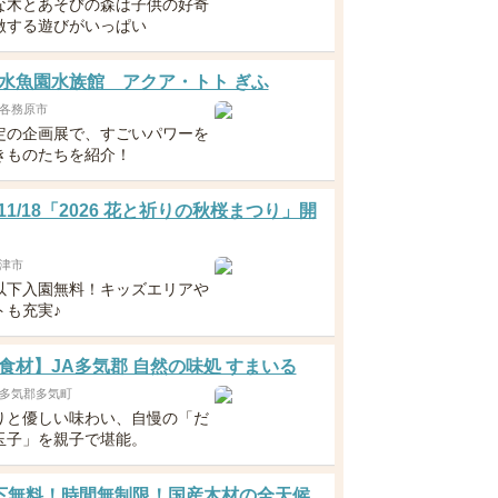
な木とあそびの森は子供の好奇
激する遊びがいっぱい
水魚園水族館 アクア・トト ぎふ
各務原市
定の企画展で、すごいパワーを
きものたちを紹介！
～11/18「2026 花と祈りの秋桜まつり」開
津市
以下入園無料！キッズエリアや
トも充実♪
食材】JA多気郡 自然の味処 すまいる
多気郡多気町
りと優しい味わい、自慢の「だ
玉子」を親子で堪能。
下無料！時間無制限！国産木材の全天候