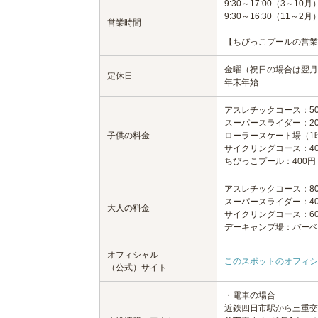
9:30～17:00（3～10月
9:30～16:30（11～2月
営業時間
【ちびっこプールの営業時間
金曜（祝日の場合は翌月
定休日
年末年始
アスレチックコース：50
スーパースライダー：20
子供の料金
ローラースケート場（1
サイクリングコース：4
ちびっこプール：400
アスレチックコース：80
スーパースライダー：40
大人の料金
サイクリングコース：60
デーキャンプ場：バーベキ
オフィシャル
このスポットのオフィシ
（公式）サイト
・電車の場合
近鉄四日市駅から三重交