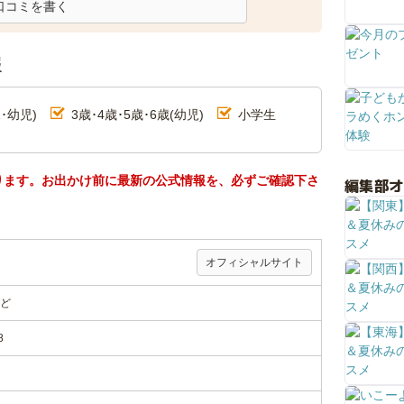
口コミを書く
報
･幼児)
3歳･4歳･5歳･6歳(幼児)
小学生
ります。お出かけ前に最新の公式情報を、必ずご確認下さ
編集部
オフィシャルサイト
ど
8