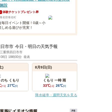
施設
体験チケットプレゼント🎁
ン
養老郡養老町
は毎日イベント開催！0歳～小
楽しめる遊びが充実！
四日市市
今日・明日の天気予報
三重県四日市市
月08日 18時00分
発表
土)
8月9日(日)
 のち くもり
くもり 一時 雨
℃
27℃
33℃
26℃
[+1]
[0]
[-1]
[0]
降水確率・週間天気を見る
け家族にイチオシ情報