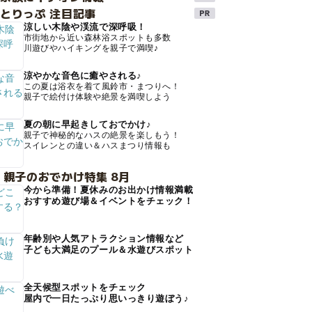
とりっぷ 注目記事
涼しい木陰や渓流で深呼吸！
市街地から近い森林浴スポットも多数
川遊びやハイキングを親子で満喫♪
涼やかな音色に癒やされる♪
この夏は浴衣を着て風鈴市・まつりへ！
親子で絵付け体験や絶景を満喫しよう
夏の朝に早起きしておでかけ♪
親子で神秘的なハスの絶景を楽しもう！
スイレンとの違い＆ハスまつり情報も
 親子のおでかけ特集 8月
今から準備！夏休みのお出かけ情報満載
おすすめ遊び場＆イベントをチェック！
年齢別や人気アトラクション情報など
子ども大満足のプール＆水遊びスポット
全天候型スポットをチェック
屋内で一日たっぷり思いっきり遊ぼう♪