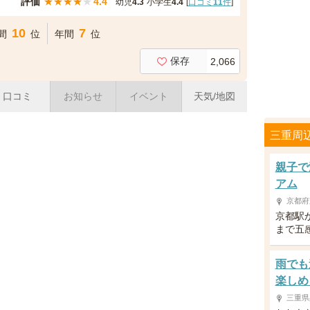
評価
★
★
★
★
★
4.4
幼児
4.3
小学生
4.4
[
口コミ
11
件
]
10
7
間
位
年間
位
保存
2,066
口コミ
お知らせ
イベント
天気/地図
三重周
親子で
アム
京都府
京都駅
まで五
雨でも
楽しめ
三重県