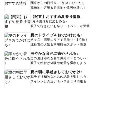
関東からの日帰り～1泊旅にぴったり
観光地・穴場＆避暑地や収穫体験も！
【関東】おすすめ夏祭り情報
8月＆夏休みに楽しめる♪
親子で行きたいお祭り・イベントが満載
夏のドライブ＆おでかけにも♪
八ヶ岳・清里エリアで日帰り～1泊旅！
北杜市の人気＆穴場観光スポット厳選
涼やかな音色に癒やされる♪
この夏は浴衣を着て風鈴市・まつりへ！
親子で絵付け体験や絶景を満喫しよう
夏の朝に早起きしておでかけ♪
親子で神秘的なハスの絶景を楽しもう！
スイレンとの違い＆ハスまつり情報も