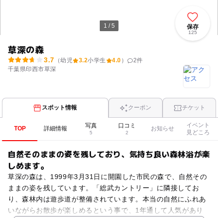
1 / 5
保存
125
草深の森
3.7
（幼児
3.2
小学生
4.0
）
2
件
千葉県印西市草深
スポット情報
クーポン
チケット
イベント
写真
口コミ
TOP
詳細情報
お知らせ
見どころ
5
2
自然そのままの姿を残しており、気持ち良い森林浴が楽
しめます。
草深の森は、1999年3月31日に開園した市民の森で、自然その
ままの姿を残しています。「総武カントリー」に隣接してお
り、森林内は遊歩道が整備されています。本当の自然にふれあ
いながらお散歩が楽しめるという事で、1年通して人気があり