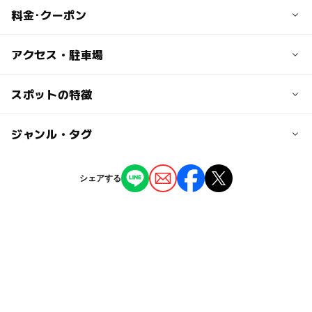
料金･クーポン
子供の料金
アクセス・駐車場
無料
交通アクセス
スポットの特徴
大人の料金
北総線 印西牧の原駅から徒歩約30分
無料
◯
ー
駐車場あり
ジャンル・タグ
駅から近い
近くの駅
印西牧の原駅
ー
ー
授乳室あり
託児所
ジャンル
シェアする
自然景観
ー
◯
雨でもOK
ベビーカーOK
千葉ニュータウン中央駅
タグ
◯
ー
食事持込OK
レストラン
駐車場料金
GW
ベビーカーOK
ゴールデンウィーク
無料
ー
ー
売店
オムツ交換台
GW(ゴールデンウィーク)2015
節約お出かけ
駐車場詳細
千葉・房総
北総線
午後から遊べる
印西