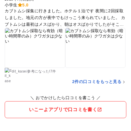
小学生
5.0
カブトムシ採集に行きました。ホテル１泊です 夜間に2回採取
しました。地元の方が夜中でもけっこう来られていました。 カ
ブトムシは最初はメスばかり、朝はオスばかりでしたがそこそ
こ捕れました ノコギリクワガタには逃げられたので帰りに”や
ちよ農業交流センター”でオオクワを購入しました。森は広いの
で探すのが大変です。簡易トイレあり（工事現場のやつ）、自
販機なし コンビニまで車なら２～３分なのでそちらで借りたほ
うが無難です （コクワ、ノコギリなら多少取れますがほとんど
カブト）小４の孫と昆虫採集です ※昼間松崎台公園でアマガエ
ルも見つけてました
dit_kase
/
参考に
なった!
7件
2件の口コミをもっと見る
＼ おでかけしたら口コミを書こう ／
いこーよアプリで口コミを書く