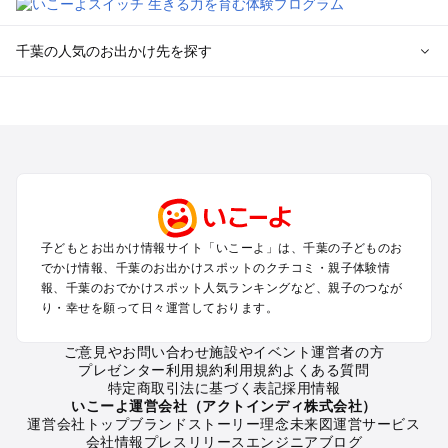
千葉の人気のお出かけ先を探す
千葉のエリアからプール子ども連れのお出かけスポット
を探す
舞浜・幕張・船橋・浦安のプールお出かけ
柏・松戸・野田・取手のプールお出かけ
木更津・君津・富津・袖ヶ浦のプールお出かけ
成田・印西・酒々井のプールお出かけ
館山・南房総のプールお出かけ
子どもとお出かけ情報サイト「いこーよ」は、千葉の子どものお
九十九里・銚子のプールお出かけ
でかけ情報、千葉のお出かけスポットのクチコミ・親子体験情
千葉市・市原のプールお出かけ
報、千葉のおでかけスポット人気ランキングなど、親子のつなが
鴨川・勝浦・御宿のプールお出かけ
り・幸せを願って日々運営しております。
佐倉・四街道・八街のプールお出かけ
ご意見やお問い合わせ
施設やイベント運営者の方
プレゼンター利用規約
利用規約
よくある質問
千葉の定番お出かけスポット
特定商取引法に基づく表記
採用情報
千葉の遊園地
いこーよ運営会社（アクトインディ株式会社）
運営会社トップ
ブランドストーリー
理念
未来図
運営サービス
千葉の動物園
会社情報
プレスリリース
エンジニアブログ