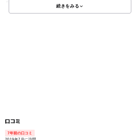
ます。野鳥観察や昆虫採集、落ち葉拾いも楽しめるので、
続きをみる
口コミ
7年前の口コミ
2019年7月に訪問