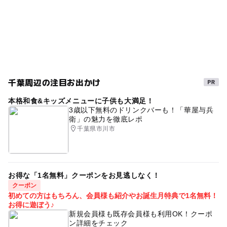
約15台あり
ゴールデンウィーク2015
節約でおでかけ
シルバーウィーク2026
無料施設
無料で遊べる
平成27年
夏休み2026
森のある公園
秋のお出かけ2026
節約子連れ
散歩
昆虫採集
千葉周辺の注目お出かけ
北総線(千葉県)
節約
外遊び
節約遊び場
本格和食&キッズメニューに子供も大満足！
GW(ゴールデンウィーク)2027
0円遊び場
自然体験
3歳以下無料のドリンクバーも！「華屋与兵
衛」の魅力を徹底レポ
カブトムシ
GW2016
ゴールデンウィーク2016
千葉県市川市
0円お出かけ
三連休
節約おでかけ
gw2015
春休み2027
0円スポット
遊歩道
タダでお出かけ
お得な「1名無料」クーポンをお見逃しなく！
GW(ゴールデンウィーク)2016
クーポン
初めての方はもちろん、会員様も紹介やお誕生月特典で1名無料！
お得に遊ぼう♪
新規会員様も既存会員様も利用OK！クーポ
ン詳細をチェック