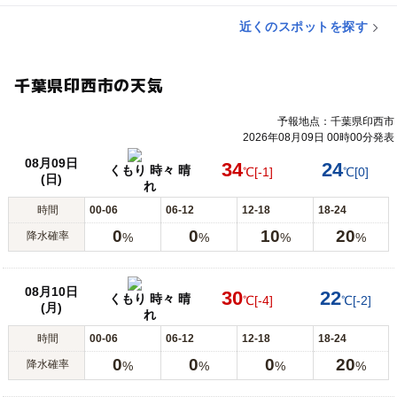
近くのスポットを探す
千葉県印西市の天気
予報地点：千葉県印西市
2026年08月09日 00時00分発表
08月09日
34
24
くもり 時々 晴
℃
[-1]
℃
[0]
(日)
れ
時間
00-06
06-12
12-18
18-24
0
0
10
20
降水確率
%
%
%
%
08月10日
30
22
くもり 時々 晴
℃
[-4]
℃
[-2]
(月)
れ
時間
00-06
06-12
12-18
18-24
0
0
0
20
降水確率
%
%
%
%