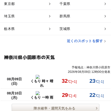
東京都
千葉県
埼玉県
群馬県
栃木県
茨城県
近くのスポットを探す
神奈川県小田原市の天気
予報地点：神奈川県小田原市
2026年08月09日 12時00分発表
08月09日
32
23
くもり 時々 晴
℃
[+1]
℃
[-1]
(日)
れ
08月10日
29
22
℃
[-4]
℃
[-1]
くもり 一時 雨
(月)
降水確率・週間天気をみる