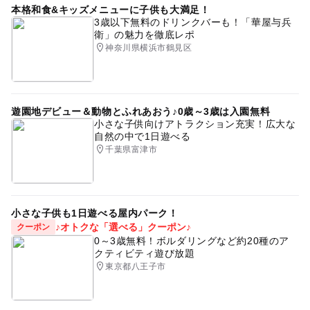
本格和食&キッズメニューに子供も大満足！
3歳以下無料のドリンクバーも！「華屋与兵
衛」の魅力を徹底レポ
神奈川県横浜市鶴見区
遊園地デビュー＆動物とふれあおう♪0歳～3歳は入園無料
小さな子供向けアトラクション充実！広大な
自然の中で1日遊べる
千葉県富津市
小さな子供も1日遊べる屋内パーク！
♪オトクな「選べる」クーポン♪
クーポン
0～3歳無料！ボルダリングなど約20種のア
クティビティ遊び放題
東京都八王子市