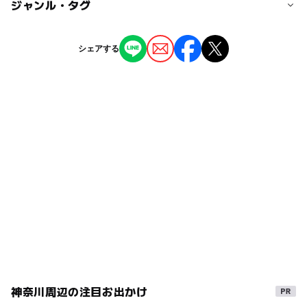
◯
ー
駐車場あり
ジャンル・タグ
駅から近い
近くの駅
ー
ー
授乳室あり
託児所
ジャンル
シェアする
根府川駅
レストラン・カフェ
◯
ー
雨でもOK
ベビーカーOK
真鶴駅
タグ
ー
◯
食事持込OK
レストラン
雨の日おでかけ
雨の日でもOK
雨でも楽しめる
◯
ー
売店
オムツ交換台
干物
海鮮丼
海の幸
バーベキュー(BBQ)
雨でも遊べる
神奈川周辺の注目お出かけ