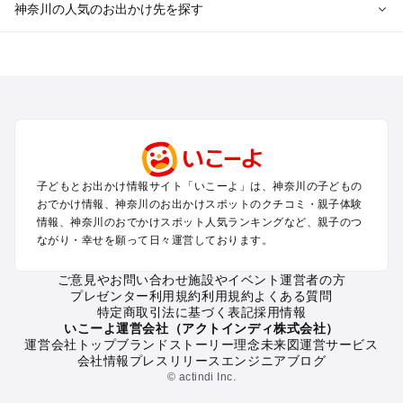
神奈川の人気のお出かけ先を探す
神奈川のエリアからプール子ども連れのお出かけスポッ
トを探す
横浜・みなとみらい・中華街・ベイエリア・金沢八景のプール
お出かけ
鎌倉・湘南（藤沢・茅ヶ崎・平塚周辺）のプールお出かけ
小田原・熱海・湯河原・真鶴のプールお出かけ
町田・相模原・愛川・上野原のプールお出かけ
子どもとお出かけ情報サイト「いこーよ」は、神奈川の子どもの
新横浜・港北エリア・日吉・青葉台・鶴見のプールお出かけ
おでかけ情報、神奈川のお出かけスポットのクチコミ・親子体験
川崎のプールお出かけ
情報、神奈川のおでかけスポット人気ランキングなど、親子のつ
海老名・厚木のプールお出かけ
ながり・幸せを願って日々運営しております。
三浦半島（横須賀・三浦）のプールお出かけ
箱根（湯本・強羅・小涌谷・仙石原・芦ノ湖）のプールお出か
ご意見やお問い合わせ
施設やイベント運営者の方
プレゼンター利用規約
利用規約
よくある質問
け
特定商取引法に基づく表記
採用情報
秦野・南足柄・丹沢のプールお出かけ
いこーよ運営会社（アクトインディ株式会社）
戸塚・港南・旭・瀬谷・泉（横浜）のプールお出かけ
運営会社トップ
ブランドストーリー
理念
未来図
運営サービス
会社情報
プレスリリース
エンジニアブログ
© actindi Inc.
神奈川の定番お出かけスポット