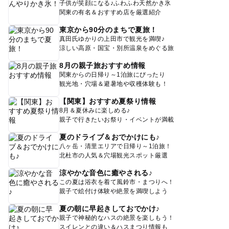
子供が笑顔になる♪ふわふわ天然かき氷
関東の有名＆おすすめ店を厳選紹介
東京から90分のまちで夏旅！
真田氏ゆかりの上田市で観光を満喫♪
涼しい高原・国宝・別所温泉をめぐる旅
8月の親子旅おすすめ情報
関東からの日帰り～1泊旅にぴったり
観光地・穴場＆避暑地や収穫体験も！
【関東】おすすめ夏祭り情報
8月＆夏休みに楽しめる♪
親子で行きたいお祭り・イベントが満載
夏のドライブ＆おでかけにも♪
八ヶ岳・清里エリアで日帰り～1泊旅！
北杜市の人気＆穴場観光スポット厳選
涼やかな音色に癒やされる♪
この夏は浴衣を着て風鈴市・まつりへ！
親子で絵付け体験や絶景を満喫しよう
夏の朝に早起きしておでかけ♪
親子で神秘的なハスの絶景を楽しもう！
スイレンとの違い＆ハスまつり情報も