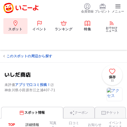
会員登録
プレゼント
メニュー
おでかけ
スポット
イベント
ランキング
特集
ニュース
このスポットの周辺から探す
いしだ商店
保存
11
未評価
アプリで口コミ投稿！
神奈川県小田原市江之浦407-71
スポット情報
クーポン
チケット
イベント
写真
口コミ
TOP
詳細情報
お知らせ
見どころ