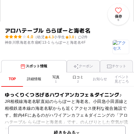
保存
6
アロハテーブル ららぽーと海老名
4.0
（幼児
4.3
小学生
3.0
）
2
件
神奈川県海老名市扇町13-1 ららぽーと海老名4F
スポット情報
クーポン
チケット
イベント
写真
口コミ
TOP
詳細情報
お知らせ
見どころ
1
2
ゆっくりくつろげるハワイアンカフェ＆ダイニング♪
JR相模線海老名駅直結のららぽーと海老名。小田急小田原線と
相模鉄道本線の海老名駅からも近くアクセス便利な複合施設で
す。館内4Fにあるのがハワイアンカフェ＆ダイニングの「アロ
ハテーブル ららぽーと海老名」です。のんびりとした空気が流
れ、ハワイをテーマにしている店内はまさにリゾート感
続きをみる