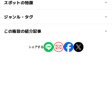
交通アクセス
スポットの特徴
JR相模線・相鉄線・小田急線海老名駅から徒歩5分
◯
◯
駐車場あり
ジャンル・タグ
駅から近い
近くの駅
海老名駅
ー
ー
授乳室あり
託児所
ジャンル
この施設の紹介記事
レストラン・カフェ
◯
ー
雨でもOK
ベビーカーOK
駐車可能台数
ハワイの味をすみっコと♪アロハテーブルで
シェアする
1,800台
限定ロコモコやパンケーキを満喫 特典も！
タグ
ー
ー
食事持込OK
レストラン
2026年2月19日
駐車場詳細
小田急線(神奈川県)
雨の日おでかけ
キッズプレート
ー
ー
売店
オムツ交換台
【ららぽーと海老名駐車場】
相鉄本線
相模線
雨でも楽しめる
キッズメニュー
1時間500円（平日は最初の30分無料）
小田急線
※お買い上げ料金によって無料サービスがあります。
ハワイ
雨の日でもOK
雨でも遊べる
パンケーキ
ロコモコ