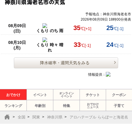
神奈川県海老名市の天気
予報地点：神奈川県海老名市
2026年08月09日 18時00分発表
08月09日
35
25
℃
[+1]
℃
[-1]
くもり のち 雨
(日)
08月10日
33
24
くもり 時々 晴
℃
[-1]
℃
[-1]
(月)
れ
降水確率・週間天気をみる
情報提供：
オンライン
おでかけ
イベント
チケット
クーポン
イベント
おでかけ
ランキング
年齢別
特集
子育て
ニュース
全国
関東
神奈川県
アロハテーブル ららぽーと海老名