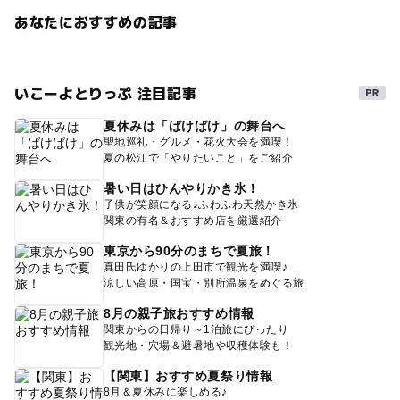
あなたにおすすめの記事
いこーよとりっぷ 注目記事
夏休みは「ばけばけ」の舞台へ
聖地巡礼・グルメ・花火大会を満喫！
夏の松江で「やりたいこと」をご紹介
暑い日はひんやりかき氷！
子供が笑顔になる♪ふわふわ天然かき氷
関東の有名＆おすすめ店を厳選紹介
東京から90分のまちで夏旅！
真田氏ゆかりの上田市で観光を満喫♪
涼しい高原・国宝・別所温泉をめぐる旅
8月の親子旅おすすめ情報
関東からの日帰り～1泊旅にぴったり
観光地・穴場＆避暑地や収穫体験も！
【関東】おすすめ夏祭り情報
8月＆夏休みに楽しめる♪