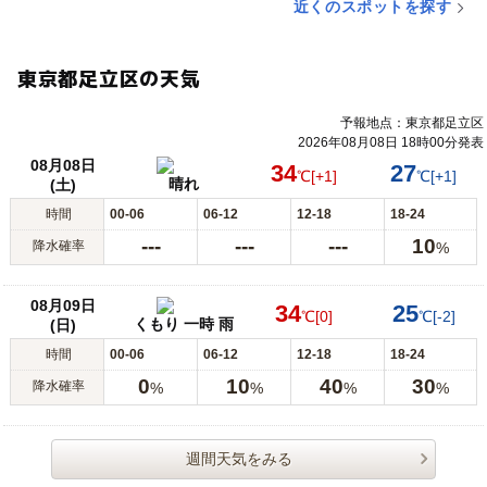
近くのスポットを探す
東京都足立区の天気
予報地点：東京都足立区
2026年08月08日 18時00分発表
08月08日
34
27
℃
[+1]
℃
[+1]
晴れ
(土)
時間
00-06
06-12
12-18
18-24
---
---
---
10
降水確率
%
08月09日
34
25
℃
[0]
℃
[-2]
くもり 一時 雨
(日)
時間
00-06
06-12
12-18
18-24
0
10
40
30
降水確率
%
%
%
%
週間天気をみる