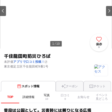
1 / 10
保存
9
千住龍田町防災ひろば
未評価
アプリで口コミ投稿！
東京都足立区千住龍田町9番1号
スポット情報
クーポン
チケット
イベント
写真
口コミ
TOP
詳細情報
お知らせ
見どころ
10
0
普段は公園として。災害時には頼りになる広場