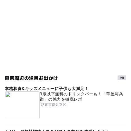
冬休み2025-2026
東京メトロ日比谷線
ー
ー
売店
オムツ交換台
常磐線(東京都)
常磐線(上野～取手)
すべり台
夏休み2026
鉄棒
東京メトロ千代田線
春休み2027
常磐線
ブランコ
無料施設
東京周辺の注目お出かけ
本格和食&キッズメニューに子供も大満足！
3歳以下無料のドリンクバーも！「華屋与兵
衛」の魅力を徹底レポ
東京都足立区