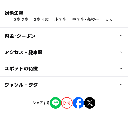
対象年齢
0歳-2歳、 3歳-6歳、 小学生、 中学生･高校生、 大人
料金･クーポン
子供の料金
アクセス・駐車場
無料
交通アクセス
スポットの特徴
大人の料金
北千住駅より徒歩11分
無料
ー
ー
駐車場あり
ジャンル・タグ
駅から近い
近くの駅
北千住駅
ー
ー
授乳室あり
託児所
ジャンル
シェアする
公園・総合公園
ー
◯
雨でもOK
ベビーカーOK
タグ
◯
ー
食事持込OK
レストラン