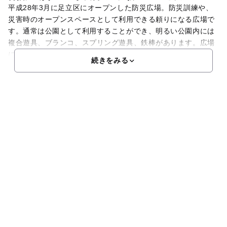
平成28年3月に足立区にオープンした防災広場。防災訓練や、
災害時のオープンスペースとして利用できる頼りになる広場で
す。通常は公園として利用することができ、明るい公園内には
複合遊具、ブランコ、スプリング遊具、鉄棒があります。広場
になっているので、大変開放感もあり見通しも良く、子供た
続きをみる