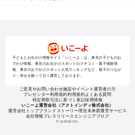
東京のエリアからプール子ども連れのお出かけスポット
を探す
立川・国分寺・八王子・昭島・多摩のプールお出かけ
お台場・品川・新橋・汐留・豊洲のプールお出かけ
上野・浅草・錦糸町・両国のプールお出かけ
町田・相模原・愛川・上野原のプールお出かけ
渋谷・原宿・恵比寿・中目黒・自由が丘のプールお出かけ
子どもとお出かけ情報サイト「いこーよ」は、東京の子どものお
池袋・赤羽・王子・巣鴨・目白・石神井のプールお出かけ
でかけ情報、東京のお出かけスポットのクチコミ・親子体験情
新宿・高田馬場・代々木・千駄ヶ谷のプールお出かけ
報、東京のおでかけスポット人気ランキングなど、親子のつなが
銀座・丸の内・日本橋・有楽町・築地・月島のプールお出かけ
り・幸せを願って日々運営しております。
吉祥寺・三鷹・中野・高円寺・荻窪・阿佐谷のプールお出かけ
小金井・小平・西東京・東村山・東久留米のプールお出かけ
ご意見やお問い合わせ
施設やイベント運営者の方
プレゼンター利用規約
利用規約
よくある質問
府中・調布・狛江のプールお出かけ
特定商取引法に基づく表記
採用情報
青梅・奥多摩のプールお出かけ
いこーよ運営会社（アクトインディ株式会社）
蒲田・大森・羽田周辺のプールお出かけ
運営会社トップ
ブランドストーリー
理念
未来図
運営サービス
会社情報
プレスリリース
エンジニアブログ
葛西・新木場・亀戸・亀有・柴又のプールお出かけ
© actindi Inc.
北千住・日暮里・荒川のプールお出かけ
二子玉川・三軒茶屋・駒沢・世田谷のプールお出かけ