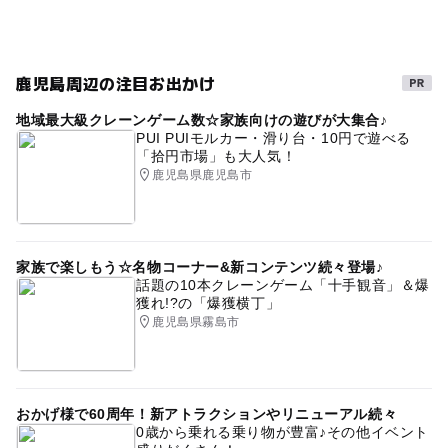
雨の日でもOK
春休み2027
フットサル
キッズスポーツ
サッカー
鹿児島周辺の注目お出かけ
地域最大級クレーンゲーム数☆家族向けの遊びが大集合♪
PUI PUIモルカー・滑り台・10円で遊べる
「拾円市場」も大人気！
鹿児島県鹿児島市
家族で楽しもう☆名物コーナー&新コンテンツ続々登場♪
話題の10本クレーンゲーム「十手観音」＆爆
獲れ!?の「爆獲横丁」
鹿児島県霧島市
おかげ様で60周年！新アトラクションやリニューアル続々
0歳から乗れる乗り物が豊富♪その他イベント