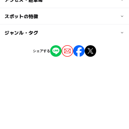
※プログラムによって有料のものもございますのでご注意
ください。
近くの駅
スポットの特徴
宇宿一丁目駅
大人の料金
◯
◯
駐車場あり
ジャンル・タグ
駅から近い
※プログラムによって有料のものもございますのでご注意
脇田駅
ください。
ー
ー
授乳室あり
託児所
ジャンル
シェアする
宇宿駅
体験施設
教室・習い事
◯
ー
雨でもOK
ベビーカーOK
タグ
ー
ー
食事持込OK
レストラン
夜まで遊べる
インドアスポーツ
雨でも楽しめる
ー
ー
売店
オムツ交換台
こども向けスポーツ教室
初心者でも安心
GW(ゴールデンウィーク)2027
雨の日おでかけ
午後から遊べる
夏休み2026
冬休み2025-2026
室内スポーツ
雨でも遊べる
屋内スポーツ