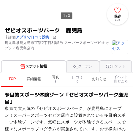
1 / 3
保存
195
ゼビオスポーツパーク 鹿児島
未評価
アプリで口コミ投稿！
鹿児島県鹿児島市宇宿2丁目3番5号 スーパースポーツゼビオ オ
プシア鹿児島店内
スポット情報
クーポン
チケット
イベント
写真
口コミ
TOP
詳細情報
お知らせ
見どころ
3
0
多目的スポーツ体験ゾーン「ゼビオスポーツパーク鹿児
島」
東京で大人気の「ゼビオスポーツパーク」が鹿児島にオープ
ン！スーパースポーツゼビオ店内に設置されている多目的スポ
ーツ体験ゾーンです。気軽にスポーツが体験できるスペースで
様々なスポーツプログラムが実施されています。お子様向けの