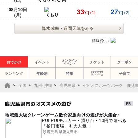
(日)
08月10日
33
27
℃
[+1]
℃
[+2]
くもり
(月)
降水確率・週間天気をみる
情報提供：
オンライン
おでかけ
イベント
チケット
クーポン
イベント
おでかけ
ランキング
年齢別
特集
子育て
ニュース
全国
九州･沖縄
鹿児島県
ゼビオスポーツパーク 鹿児
鹿児島県内のオススメの遊び
地域最大級クレーンゲーム数☆家族向けの遊びが大集合♪
PUI PUIモルカー・滑り台・10円で遊べる
「拾円市場」も大人気！
鹿児島県鹿児島市