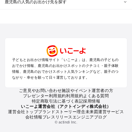
鹿児島の人気のお出かけ先を探す
鹿児島のエリアからプール子ども連れのお出かけスポッ
トを探す
鹿児島市・桜島のプールお出かけ
霧島のプールお出かけ
鹿屋・垂水・大隅のプールお出かけ
指宿・知覧・枕崎・南薩のプールお出かけ
川内・出水・串木野・北薩のプールお出かけ
子どもとお出かけ情報サイト「いこーよ」は、鹿児島の子どもの
屋久島・奄美大島・種子島・宮古島・石垣島（鹿児島～沖縄の
おでかけ情報、鹿児島のお出かけスポットのクチコミ・親子体験
離島）のプールお出かけ
情報、鹿児島のおでかけスポット人気ランキングなど、親子のつ
ながり・幸せを願って日々運営しております。
鹿児島の定番お出かけスポット
ご意見やお問い合わせ
施設やイベント運営者の方
鹿児島の遊園地
プレゼンター利用規約
利用規約
よくある質問
鹿児島の動物園
特定商取引法に基づく表記
採用情報
鹿児島のバーベキュー
いこーよ運営会社（アクトインディ株式会社）
運営会社トップ
ブランドストーリー
理念
未来図
運営サービス
鹿児島の釣り
会社情報
プレスリリース
エンジニアブログ
鹿児島の牧場
© actindi Inc.
鹿児島のプール