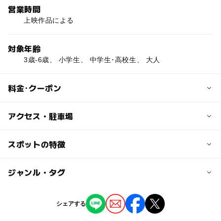
営業時間
上映作品による
対象年齢
3歳-6歳、 小学生、 中学生･高校生、 大人
料金･クーポン
子供の料金
アクセス・駐車場
中学生以下：1000円
交通アクセス
スポットの特徴
大人の料金
地下鉄東豊線「豊水すすきの」駅1番出口より北へ徒歩1分
一般：1800円，大学生・高校生：1500円；【サービスデ
◯
ー
駐車場あり
ジャンル・タグ
駅から近い
ー】映画サービスデー（毎月1日）：1000円，レディース
近くの駅
デイ（毎週木曜日）：1000円
豊水すすきの駅
ー
ー
授乳室あり
託児所
ジャンル
シェアする
映画館
◯
ー
雨でもOK
ベビーカーOK