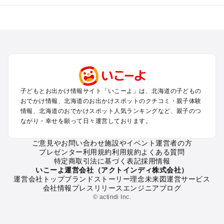
北海道のエリアからプール子ども連れのお出かけスポッ
トを探す
札幌（大通公園・すすきの）周辺のプールお出かけ
旭川・美瑛・層雲峡のプールお出かけ
登別・洞爺湖・苫小牧・室蘭のプールお出かけ
函館・湯の川温泉・大沼・松前のプールお出かけ
帯広・十勝・サホロ・狩勝高原のプールお出かけ
子どもとお出かけ情報サイト「いこーよ」は、北海道の子どもの
千歳・石狩・空知・美唄のプールお出かけ
おでかけ情報、北海道のお出かけスポットのクチコミ・親子体験
小樽・積丹・キロロのプールお出かけ
情報、北海道のおでかけスポット人気ランキングなど、親子のつ
富良野・美瑛・トマム・占冠のプールお出かけ
ながり・幸せを願って日々運営しております。
ニセコ・ルスツのプールお出かけ
知床・ウトロ・羅臼・網走・北見のプールお出かけ
ご意見やお問い合わせ
施設やイベント運営者の方
プレゼンター利用規約
利用規約
よくある質問
釧路・阿寒・屈斜路・川湯・根室のプールお出かけ
特定商取引法に基づく表記
採用情報
えりも・日高・新冠のプールお出かけ
いこーよ運営会社（アクトインディ株式会社）
稚内・宗谷岬・留萌のプールお出かけ
運営会社トップ
ブランドストーリー
理念
未来図
運営サービス
会社情報
プレスリリース
エンジニアブログ
離島（利尻・礼文・天売・焼尻）のプールお出かけ
© actindi Inc.
北海道の定番お出かけスポット