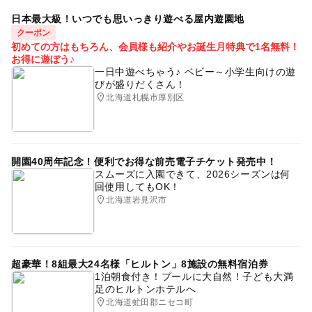
日本最大級！いつでも思いっきり遊べる屋内遊園地
クーポン
初めての方はもちろん、会員様も紹介やお誕生月特典で1名無料！
お得に遊ぼう♪
一日中遊べちゃう♪ ベビー～小学生向けの遊
びが盛りだくさん！
北海道札幌市厚別区
開園40周年記念！便利でお得な前売電子チケット発売中！
スムーズに入園できて、2026シーズンは何
回使用してもOK！
北海道岩見沢市
超豪華！8組最大24名様「ヒルトン」8施設の無料宿泊券
1泊朝食付き！プールに大自然！子ども大満
足のヒルトンホテルへ
北海道虻田郡ニセコ町