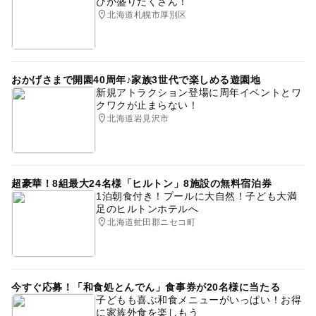
びが盛りだくさん！
北海道札幌市厚別区
おかげさまで開園40周年♪家族3世代で楽しめる遊園地
新規アトラクション登場に周年イベントとワ
クワクが止まらない！
北海道岩見沢市
超豪華！8組最大24名様「ヒルトン」8施設の無料宿泊券
1泊朝食付き！プールに大自然！子ども大満
足のヒルトンホテルへ
北海道虻田郡ニセコ町
今すぐ応募！「和食処とんでん」食事券が20名様に当たる
子どもも喜ぶ和食メニューがいっぱい！お得
に家族外食を楽しもう