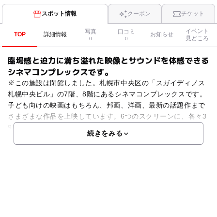
スポット情報
クーポン
チケット
イベント
写真
口コミ
TOP
詳細情報
お知らせ
見どころ
0
0
臨場感と迫力に満ち溢れた映像とサウンドを体感できる
シネマコンプレックスです。
※この施設は閉館しました。札幌市中央区の「スガイディノス
札幌中央ビル」の7階、8階にあるシネマコンプレックスです。
子ども向けの映画はもちろん、邦画、洋画、最新の話題作まで
さまざまな作品を上映しています。6つのスクリーンに、各々3
9席から250席の座席を設けています。最も大きなスク
続きをみる