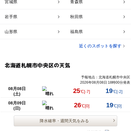
宮城県
青森県
岩手県
秋田県
山形県
福島県
近くのスポットを探す
北海道札幌市中央区の天気
予報地点：北海道札幌市中央区
2026年08月08日 18時00分発表
08月08日
25
19
℃
[-7]
℃
[-2]
晴れ
(土)
08月09日
26
19
℃
[0]
℃
[0]
晴れ
(日)
降水確率・週間天気をみる