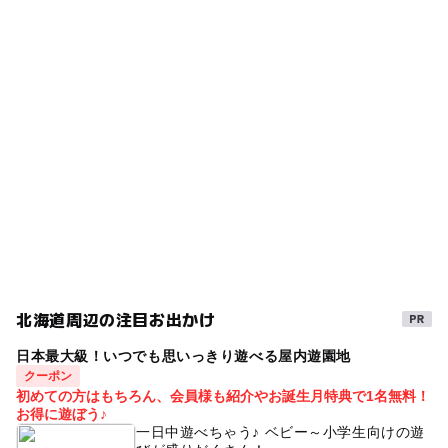
すすきの駅
タグ
ー
ー
食事持込OK
レストラン
駐車場詳細
寒い日
屋内遊び場
gw2015
映画鑑賞でリバティタワービルパーキングが1時間無料
ー
ー
売店
オムツ交換台
GW(ゴールデンウィーク)2027
ゴールデンウィーク2016
三連休
映画
クリスマス2026
GW(ゴールデンウィーク)2016
子ども映画
寒い日でもOK
室内施設
GW2016
駐車場あり
親子で映画
駅から近い
GW
子供と映画
雨でもOK
梅雨
屋内施設
室内
北海道周辺の注目お出かけ
遊び場
GW(ゴールデンウィーク)2015
おでかけ映画
日本最大級！いつでも思いっきり遊べる屋内遊園地
雨でも楽しめる
雨でも遊べる
雨の日おでかけ
クーポン
初めての方はもちろん、会員様も紹介やお誕生月特典で1名無料！
雨の日でもOK
お得に遊ぼう♪
一日中遊べちゃう♪ ベビー～小学生向けの遊