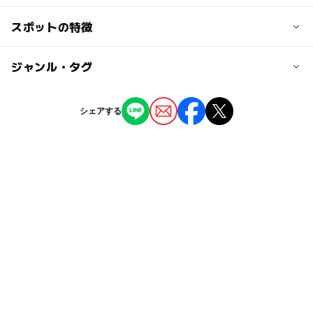
無料
交通アクセス
スポットの特徴
大人の料金
西武池袋線 石神井公園駅より徒歩12分
無料
ー
ー
駐車場あり
ジャンル・タグ
駅から近い
近くの駅
石神井公園駅
ー
ー
授乳室あり
託児所
ジャンル
シェアする
公園・総合公園
スポーツ施設
ー
◯
雨でもOK
ベビーカーOK
大泉学園駅
タグ
◯
ー
食事持込OK
レストラン
練馬高野台駅
冬休み2025-2026
無料施設
西武池袋線
ー
ー
売店
オムツ交換台
トイレあり
夏休み2026
サッカー
遊具あり
春休み2027
西武池袋線(東京都)