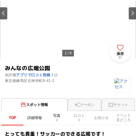
1 / 9
保存
31
みんなの広場公園
未評価
アプリで口コミ投稿！
東京都練馬区石神井町8-41-2
スポット情報
クーポン
チケット
イベント
写真
口コミ
TOP
詳細情報
お知らせ
見どころ
9
0
とっても貴重！サッカーのできる広場です！