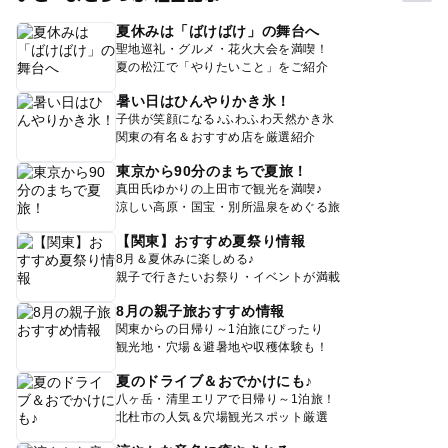
夏休みは「ばけばけ」の舞台へ
聖地巡礼・グルメ・花火大会を満喫！
夏の松江で「やりたいこと」をご紹介
暑い日はひんやりかき氷！
子供が笑顔になる♪ふわふわ天然かき氷
関東の有名＆おすすめ店を厳選紹介
東京から90分のまちで夏旅！
真田氏ゆかりの上田市で観光を満喫♪
涼しい高原・国宝・別所温泉をめぐる旅
【関東】おすすめ夏祭り情報
8月＆夏休みに楽しめる♪
親子で行きたいお祭り・イベントが満載
8月の親子旅おすすめ情報
関東からの日帰り～1泊旅にぴったり
観光地・穴場＆避暑地や収穫体験も！
夏のドライブ＆おでかけにも♪
八ヶ岳・清里エリアで日帰り～1泊旅！
北杜市の人気＆穴場観光スポット厳選