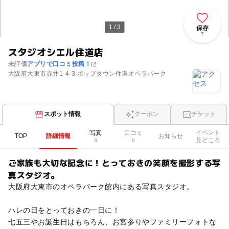
1 / 3
保存
7
スタジオシエル住道店
未評価
アプリで口コミ投稿！
大阪府大東市赤井1-4-3 ポップタウン住道オペラパーク
スポット情報
クーポン
チケット
イベント
写真
口コミ
TOP
詳細情報
お知らせ
見どころ
3
0
ご家族も大切な記念に！とっておきの笑顔を撮影する写
真スタジオ。
大阪府大東市のオペラパーク館内にある写真スタジオ。
ハレの日をとっておきの一日に！
七五三やお誕生日はもちろん、お宮参りやファミリーフォトな