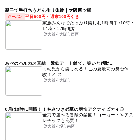
親子で手打ちうどん作り体験｜大阪四ツ橋
平日500円・週末100円引き
クーポン
家族みんなでたっぷり楽しむ1時間半♪10時・
14時・17時開始
大阪府大阪市西区
あべのハルカス直結・近鉄アート館で、笑いと感動...
＼幼児から楽しめる！この夏最高の舞台体
験！／ ス...
大阪府大阪市
8月は8時に開園！！やみつき必至の爽快アクティビティ◎
全力で遊べる冒険の楽園！ゴーカートやアス
レチックも充実！
大阪府堺市南区