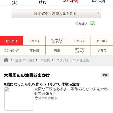
37
27
℃
[+2]
℃
[0]
晴れ
(土)
降水確率・週間天気をみる
情報提供：
オンライン
おでかけ
イベント
チケット
クーポン
イベント
おでかけ
ランキング
年齢別
特集
子育て
ニュース
全国
関西
大阪府
スタジオシエル住道店
大阪周辺の注目お出かけ
6歳になったら机を作ろう！机作り体験in滋賀
大変な工程もあるよ、家族みんなで力を合わ
せて頑張ろう！
滋賀県彦根市