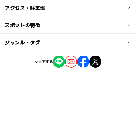
アクセス・駐車場
交通アクセス
スポットの特徴
JR学研都市線（片町線）「住道駅」より北へ約300m。
◯
◯
駐車場あり
ジャンル・タグ
駅から近い
近くの駅
住道駅
ー
ー
授乳室あり
託児所
ジャンル
シェアする
写真館・レンタル着物
ー
ー
雨でもOK
ベビーカーOK
野崎駅
タグ
ー
ー
食事持込OK
レストラン
鴻池新田駅
学研都市線(大阪府)
GW(ゴールデンウィーク)2027
ー
◯
売店
オムツ交換台
駐車場詳細
フォトスタジオ
こどもワークショップ
館内にある駐車場をご利用下さい。
こども向けのワークショップ
写真撮影会
ベビー&キッズ撮影会
写真スタジオ
撮影会