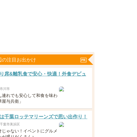
辺の注目お出かけ
り席&離乳食で安心・快適！外食デビュ
市川市
ん連れでも安心して和食を味わ
華屋与兵衛」
は千葉ロッテマリーンズで思い出作り！
千葉市美浜区
けじゃない！イベントにグルメ
みが盛りだくさん♪