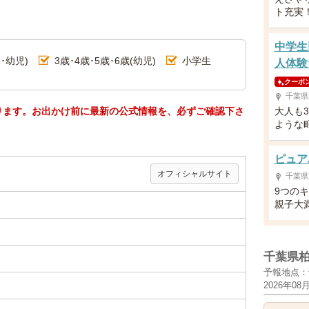
ト充実
中学生
･幼児)
3歳･4歳･5歳･6歳(幼児)
小学生
人体験
クーポ
千葉県
ります。お出かけ前に最新の公式情報を、必ずご確認下さ
大人も
ような
ピュア
オフィシャルサイト
千葉県
9つの
親子大
千葉県
予報地点：
2026年08