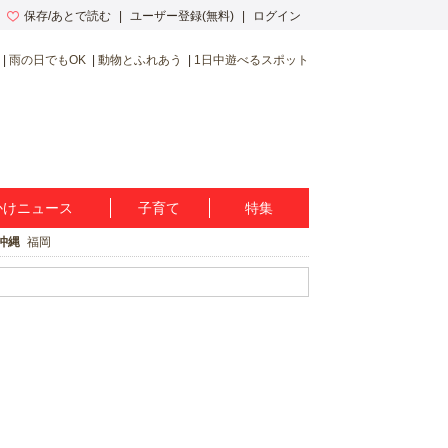
保存/あとで読む
ユーザー登録(無料)
ログイン
雨の日でもOK
動物とふれあう
1日中遊べるスポット
かけニュース
子育て
特集
沖縄
福岡