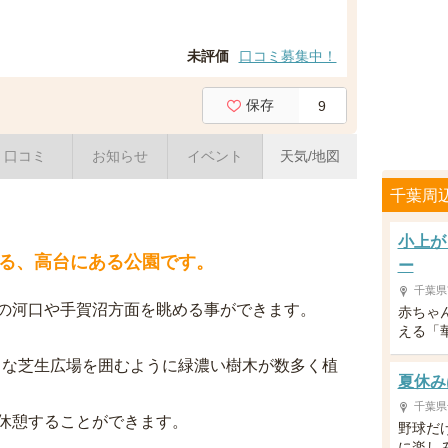
未評価
口コミ募集中！
保存
9
口コミ
お知らせ
イベント
天気/地図
千葉周
小上が
る、高台にある公園です。
ー
千葉県
の河口や手賀沼方面を眺める事ができます。
赤ちゃ
える「
きな芝生広場を囲むように緑濃い樹木が数多く植
夏休み
千葉県
休憩することができます。
野球だ
に楽し