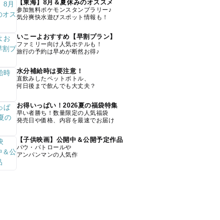
【東海】8月＆夏休みのオススメ
参加無料ポケモンスタンプラリー♪
気分爽快水遊びスポット情報も！
いこーよおすすめ【早割プラン】
ファミリー向け人気ホテルも！
旅行の予約は早めが断然お得♪
水分補給時は要注意！
直飲みしたペットボトル、
何日後まで飲んでも大丈夫？
お得いっぱい！2026夏の福袋特集
早い者勝ち！数量限定の人気福袋
発売日や価格、内容を最速でお届け
【子供映画】公開中＆公開予定作品
パウ・パトロールや
アンパンマンの人気作