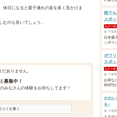
、休日になると親子連れの姿を多く見かけま
雨でも
スポッ
しむのも良いでしょう。
クーポ
千葉県
日本最
ンポリ
ボウリ
スポッ
クーポ
まだありません。
千葉県
お得な
ミ募集中！
800円
のみなさんの体験をお待ちしてます！
かわい
を♪
口コミを書く
千葉県
えさや