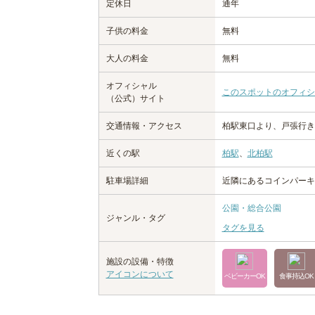
定休日
通年
子供の料金
無料
大人の料金
無料
オフィシャル
このスポットのオフィシ
（公式）サイト
交通情報・アクセス
柏駅東口より、戸張行き
近くの駅
柏駅
、
北柏駅
駐車場詳細
近隣にあるコインパーキ
公園・総合公園
ジャンル・タグ
タグを見る
施設の設備・特徴
アイコンについて
ベビーカーOK
食事持込OK