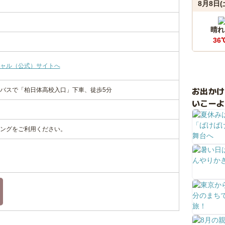
8月8日(
晴れ
36
ャル（公式）サイトへ
お出か
バスで「柏日体高校入口」下車、徒歩5分
いこーよ
ングをご利用ください。