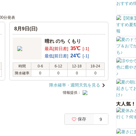
時00分発表
8月9日(日)
晴れ のち くもり
35℃
最高[前日差]
[-1]
24℃
最低[前日差]
[-1]
時間
0-6
6-12
12-18
18-24
降水確率
0
0
0
0
降水確率・週間天気を見る
情報提供：
大人気！
保存
9