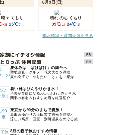
土)
8月9日(日)
 時々 くもり
晴れ のち くもり
℃
25℃
35℃
24℃
[+3]
[0]
[-1]
[-1]
降水確率・週間天気を見る
け家族にイチオシ情報
とりっぷ 注目記事
夏休みは「ばけばけ」の舞台へ
聖地巡礼・グルメ・花火大会を満喫！
夏の松江で「やりたいこと」をご紹介
暑い日はひんやりかき氷！
子供が笑顔になる♪ふわふわ天然かき氷
関東の有名＆おすすめ店を厳選紹介
東京から90分のまちで夏旅！
真田氏ゆかりの上田市で観光を満喫♪
涼しい高原・国宝・別所温泉をめぐる旅
8月の親子旅おすすめ情報