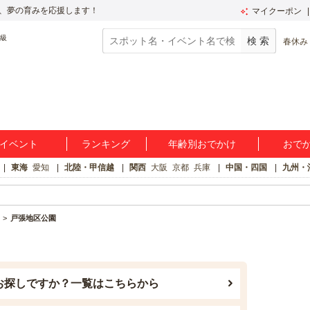
、夢の育みを応援します！
マイクーポン
春休み
イベント
ランキング
年齢別おでかけ
おで
東海
愛知
北陸・甲信越
関西
大阪
京都
兵庫
中国・四国
九州・
戸張地区公園
お探しですか？一覧はこちらから