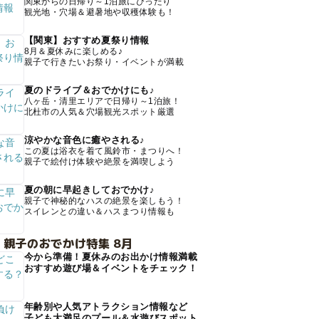
関東からの日帰り～1泊旅にぴったり
観光地・穴場＆避暑地や収穫体験も！
【関東】おすすめ夏祭り情報
8月＆夏休みに楽しめる♪
親子で行きたいお祭り・イベントが満載
夏のドライブ＆おでかけにも♪
八ヶ岳・清里エリアで日帰り～1泊旅！
北杜市の人気＆穴場観光スポット厳選
涼やかな音色に癒やされる♪
この夏は浴衣を着て風鈴市・まつりへ！
親子で絵付け体験や絶景を満喫しよう
夏の朝に早起きしておでかけ♪
親子で神秘的なハスの絶景を楽しもう！
スイレンとの違い＆ハスまつり情報も
 親子のおでかけ特集 8月
今から準備！夏休みのお出かけ情報満載
おすすめ遊び場＆イベントをチェック！
年齢別や人気アトラクション情報など
子ども大満足のプール＆水遊びスポット