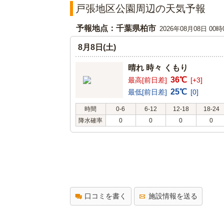
戸張地区公園周辺の天気予報
予報地点：千葉県柏市
2026年08月08日 00
8月8日(土)
晴れ 時々 くもり
36℃
最高[前日差]
[+3]
25℃
最低[前日差]
[0]
時間
0-6
6-12
12-18
18-24
降水確率
0
0
0
0
口コミを書く
施設情報を送る