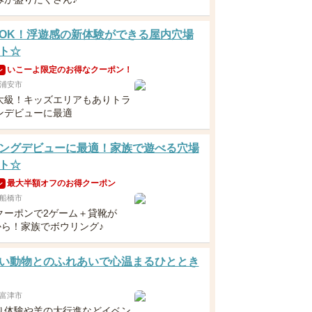
OK！浮遊感の新体験ができる屋内穴場
ト☆
いこーよ限定のお得なクーポン！
ン
浦安市
大級！キッズエリアもありトラ
ンデビューに最適
ングデビューに最適！家族で遊べる穴場
ト☆
最大半額オフのお得クーポン
ン
船橋市
クーポンで2ゲーム＋貸靴が
から！家族でボウリング♪
い動物とのふれあいで心温まるひととき
富津市
り体験や羊の大行進などイベン