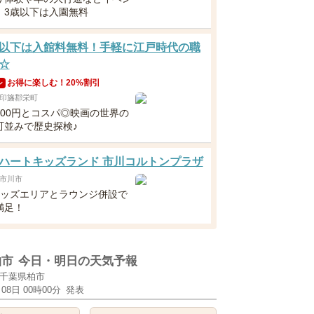
！3歳以下は入園無料
以下は入館料無料！手軽に江戸時代の職
☆
お得に楽しむ！20%割引
ン
印旛郡栄町
300円とコスパ◎映画の世界の
町並みで歴史探検♪
ハートキッズランド 市川コルトンプラザ
市川市
キッズエリアとラウンジ併設で
満足！
柏市
今日・明日の天気予報
千葉県柏市
月08日 00時00分
発表