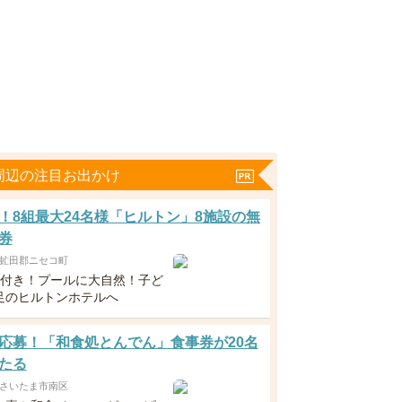
周辺の注目お出かけ
！8組最大24名様「ヒルトン」8施設の無
券
虻田郡ニセコ町
食付き！プールに大自然！子ど
足のヒルトンホテルへ
応募！「和食処とんでん」食事券が20名
たる
さいたま市南区