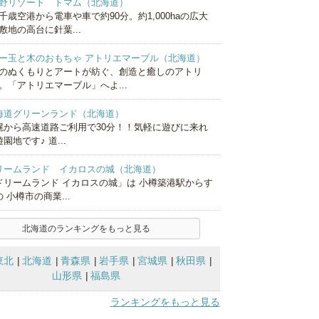
野リゾート トマム（北海道）
千歳空港から電車や車で約90分。約1,000haの広大
敷地の高台に針葉...
ー玉と木のおもちゃ アトリエマーブル（北海道）
のぬくもりとアートが紡ぐ、創造と癒しのアトリ
。「アトリエマーブル」へよ...
海道グリーンランド（北海道）
幌から高速道路ご利用で30分！！気軽に遊びに来れ
園地です♪ 道...
リームランド イカロスの城（北海道）
ドリームランド イカロスの城」は 小樽築港駅からす
 小樽市の商業...
北海道のランキングをもっと見る
東北
北海道
青森県
岩手県
宮城県
秋田県
山形県
福島県
ランキングをもっと見る