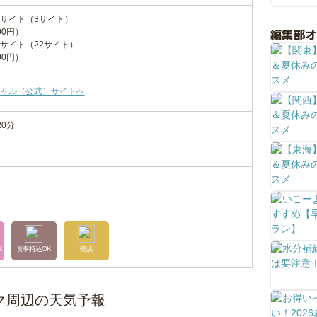
サイト（3サイト）
編集部
00円）
サイト（22サイト）
00円）
ャル（公式）サイトへ
20分
K
食事持込OK
売店
ク周辺の天気予報