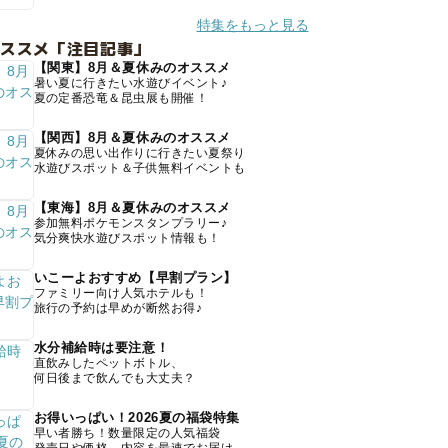
特集をもっと見る
オススメ「注目記事」
【関東】8月＆夏休みのオススメ
暑い夏に行きたい水遊びイベント♪
夏の定番恐竜＆昆虫展も開催！
【関西】8月＆夏休みのオススメ
夏休みの思い出作りに行きたい夏祭り
水遊びスポット＆子供無料イベントも
【東海】8月＆夏休みのオススメ
参加無料ポケモンスタンプラリー♪
気分爽快水遊びスポット情報も！
いこーよおすすめ【早割プラン】
ファミリー向け人気ホテルも！
旅行の予約は早めが断然お得♪
水分補給時は要注意！
直飲みしたペットボトル、
何日後まで飲んでも大丈夫？
お得いっぱい！2026夏の福袋特集
早い者勝ち！数量限定の人気福袋