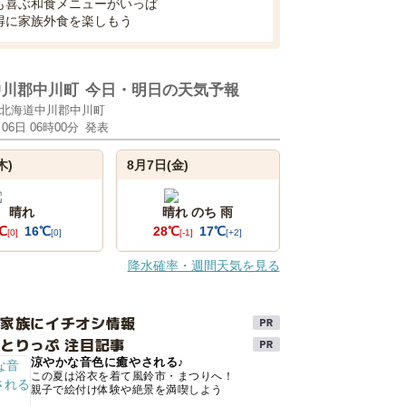
も喜ぶ和食メニューがいっぱ
得に家族外食を楽しもう
中川郡中川町
今日・明日の天気予報
北海道中川郡中川町
月06日 06時00分
発表
木)
8月7日(金)
晴れ
晴れ のち 雨
℃
16℃
28℃
17℃
[0]
[0]
[-1]
[+2]
降水確率・週間天気を見る
け家族にイチオシ情報
とりっぷ 注目記事
涼やかな音色に癒やされる♪
この夏は浴衣を着て風鈴市・まつりへ！
親子で絵付け体験や絶景を満喫しよう