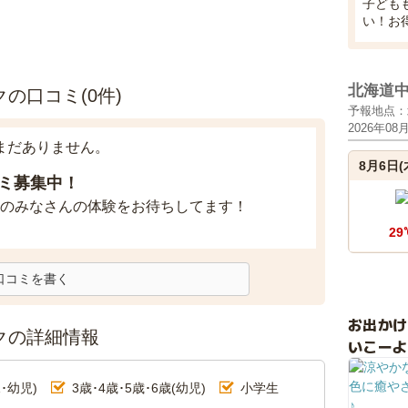
子ども
い！お
北海道
の口コミ(0件)
予報地点：
2026年08
まだありません。
8月6日(
ミ募集中！
のみなさんの体験をお待ちしてます！
29
口コミを書く
お出か
クの詳細情報
いこーよ
･幼児)
3歳･4歳･5歳･6歳(幼児)
小学生