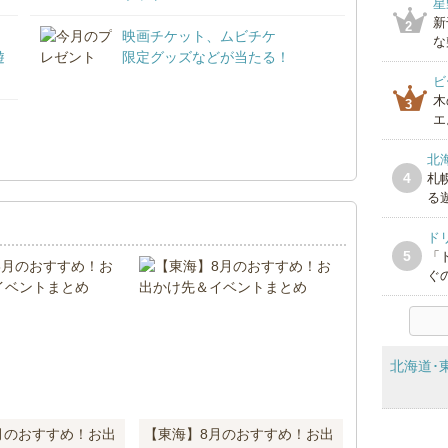
星
新
2
映画チケット、ムビチケ
な
遊
限定グッズなどが当たる！
ビ
木
3
エ
！
北
4
札
る遊
ド
5
「
ぐの
北海道･
月のおすすめ！お出
【東海】8月のおすすめ！お出