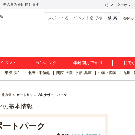
、夢の育みを応援します！
マイクーポン
春休み
イベント
ランキング
年齢別おでかけ
おで
東海
愛知
北陸・甲信越
関西
大阪
京都
兵庫
中国・四国
九州・
北海道
オートキャンプ場 ナポートパーク
クの基本情報
ポートパーク