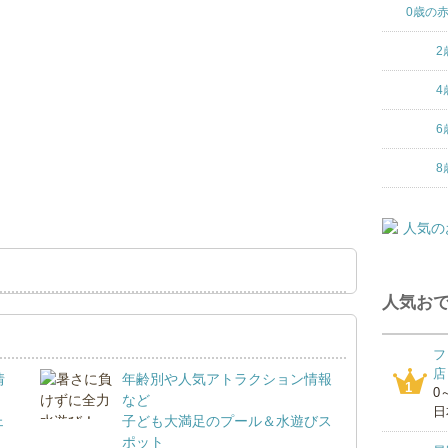
0歳の
2
4
6
8
人気おで
フ
店
情
年齢別や人気アトラクション情報
1
0
など
日
ェ
子ども大満足のプール＆水遊びス
ポット