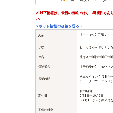
※ 以下情報は、最新の情報ではない可能性もあ
い。
スポット情報の改善を送る
オートキャンプ場 ナポ
名称
かな
おーときゃんぷじょう 
住所
北海道中川郡中川町中川4
電話番号
【予約受付】 01656-7-2
チェックイン 午後1時〜
営業時間
チェックアウト 午前8時
利用期間
定休日
6月1日〜10月6日
（4月1日から予約受付
子供の料金