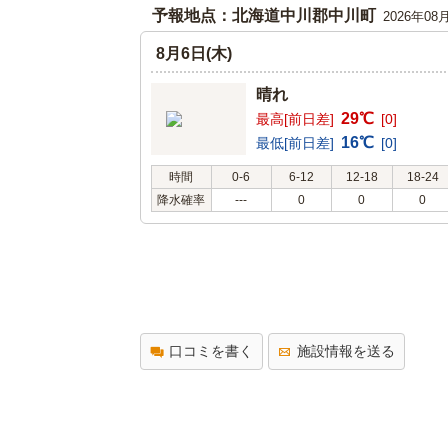
予報地点：北海道中川郡中川町
2026年08
8月6日(木)
晴れ
29℃
最高[前日差]
[0]
16℃
最低[前日差]
[0]
時間
0-6
6-12
12-18
18-24
降水確率
---
0
0
0
口コミを書く
施設情報を送る