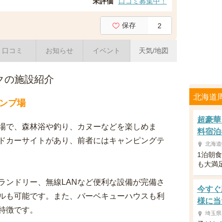
未評価
口コミ募集中！
保存
2
口コミ
お知らせ
イベント
天気/地図
クの施設紹介
北海道
ンプ場
超豪華
場で、森林浴や釣り、カヌーなどを楽しめま
料宿泊
ドカーサイトがあり、前者にはキャンピングテ
北海道
1泊朝
も大満
ランドリー、無線LANなど便利な設備が完備さ
今すぐ
ルも可能です。また、バーベキューハウスも利
様に当
特徴です。
埼玉県