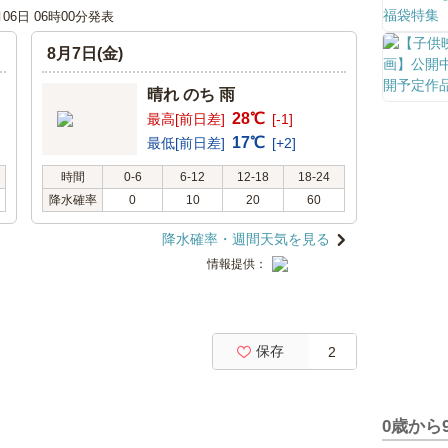
月06日 06時00分発表
8月7日(金)
晴れ のち 雨
28℃
最高[前日差]
[-1]
17℃
最低[前日差]
[+2]
時間
0-6
6-12
12-18
18-24
降水確率
0
10
20
60
降水確率・週間天気を見る
情報提供：
保存
2
0歳から