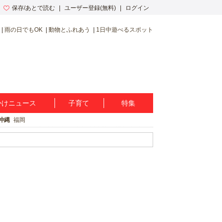
保存/あとで読む
ユーザー登録(無料)
ログイン
雨の日でもOK
動物とふれあう
1日中遊べるスポット
かけニュース
子育て
特集
沖縄
福岡