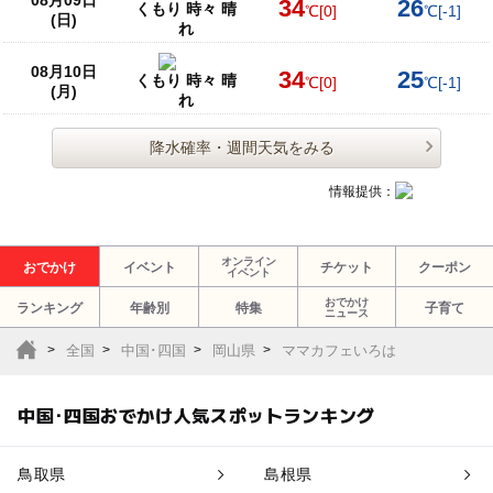
34
26
くもり 時々 晴
℃
[0]
℃
[-1]
(日)
れ
08月10日
34
25
くもり 時々 晴
℃
[0]
℃
[-1]
(月)
れ
降水確率・週間天気をみる
情報提供：
オンライン
おでかけ
イベント
チケット
クーポン
イベント
おでかけ
ランキング
年齢別
特集
子育て
ニュース
全国
中国･四国
岡山県
ママカフェいろは
中国･四国おでかけ人気スポットランキング
鳥取県
島根県