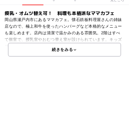
0
0
授乳・オムツ替え可！ 料理も本格派なママカフェ
岡山県瀬戸内市にあるママカフェ。懐石鉄板料理屋さんの姉妹
店なので、極上和牛を使ったハンバーグなど本格的なメニュー
も楽しめます。店内は清潔で温かみのある雰囲気。2階はすべ
て個室で、授乳室やおむつ替え室が設けられています。キッズ
コーナー、おもちゃ・駄菓子コーナー、野外遊具まで完備で子
続きをみる