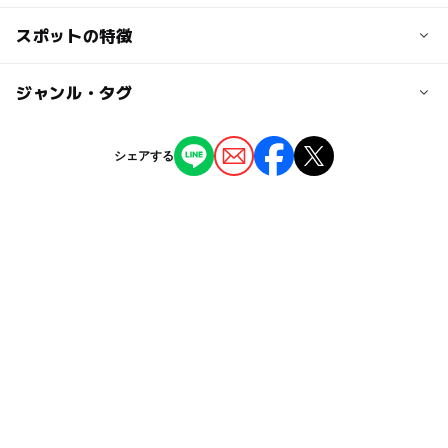
交通アクセス
スポットの特徴
JR赤穂線 長船駅より車で5分
◯
ー
駐車場あり
ジャンル・タグ
駅から近い
近くの駅
長船駅
◯
ー
授乳室あり
託児所
ジャンル
シェアする
レストラン・カフェ
◯
◯
雨でもOK
ベビーカーOK
香登駅
タグ
ー
◯
食事持込OK
レストラン
邑久駅
赤穂線(岡山県)
子供向けメニューあり
雨でも遊べる
ー
◯
売店
オムツ交換台
駐車可能台数
雨の日でもOK
雨でも楽しめる
遊具
10台
キッズメニュー
キッズスペースあり
キッズスペース
赤穂線
雨の日おでかけ