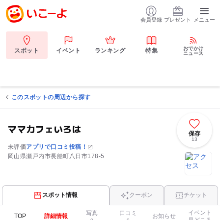
会員登録
プレゼント
メニュー
おでかけ
スポット
イベント
ランキング
特集
ニュース
このスポットの周辺から探す
ママカフェいろは
保存
13
未評価
アプリで口コミ投稿！
岡山県瀬戸内市長船町八日市178-5
スポット情報
クーポン
チケット
イベント
写真
口コミ
TOP
詳細情報
お知らせ
見どころ