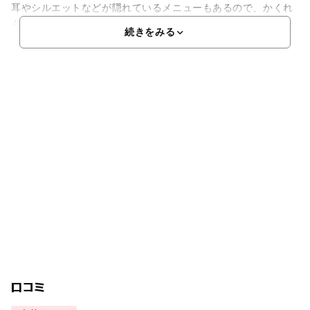
耳やシルエットなどが隠れているメニューもあるので、かくれ
んぼ気分で楽しむのもおすすめです。サラダやオムライスに加
続きをみる
口コミ