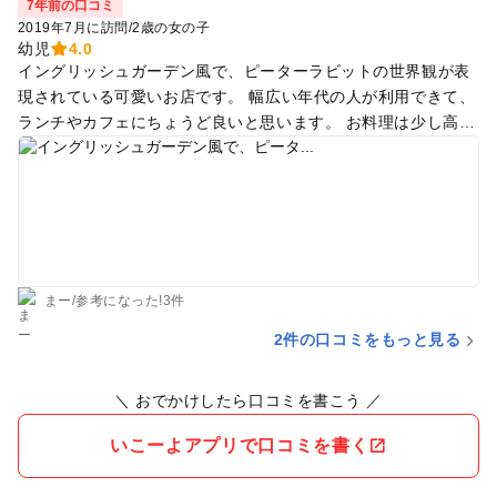
7年前の口コミ
2019年7月に訪問
/
2歳の女の子
幼児
4.0
イングリッシュガーデン風で、ピーターラビットの世界観が表
現されている可愛いお店です。 幅広い年代の人が利用できて、
ランチやカフェにちょうど良いと思います。 お料理は少し高め
ですが、場所柄と味も美味しいので満足出来ます。
まー
/
参考に
なった!
3件
2件の口コミをもっと見る
＼ おでかけしたら口コミを書こう ／
いこーよアプリで口コミを書く