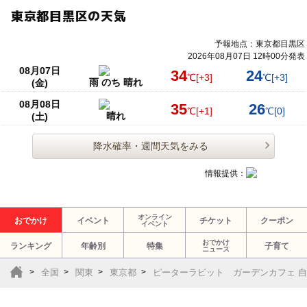
東京都目黒区の天気
予報地点：東京都目黒区
2026年08月07日 12時00分発表
08月07日
34
24
℃
[+3]
℃
[+3]
雨 のち 晴れ
(金)
08月08日
35
26
℃
[+1]
℃
[0]
晴れ
(土)
降水確率・週間天気をみる
情報提供：
オンライン
おでかけ
イベント
チケット
クーポン
イベント
おでかけ
ランキング
年齢別
特集
子育て
ニュース
全国
関東
東京都
ピーターラビット ガーデンカフェ 