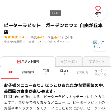
1 / 10
保存
82
ピーターラビット ガーデンカフェ 自由が丘本
店
4.0
（幼児
4.0
小学生
4.0
）
2
件
東京都目黒区自由が丘1-25-20 自由が丘MYU 1F
スポット情報
クーポン
チケット
イベント
写真
口コミ
TOP
詳細情報
お知らせ
見どころ
11
2
お子様メニューあり。ほっこりあたたかな雰囲気の中、
英国風の食事が楽しめます。
目黒区自由が丘にある、ピーターラビットをテーマにしたカフ
ェです。華やかで彩り豊かなメニューは、ピーターラビットの
お話やキャラクターをモチーフにしたものばかり。ピーターの