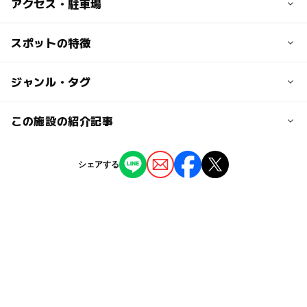
アクセス・駐車場
近くの駅
スポットの特徴
自由が丘駅
ー
ー
駐車場あり
ジャンル・タグ
駅から近い
奥沢駅
ー
ー
授乳室あり
託児所
ジャンル
この施設の紹介記事
レストラン・カフェ
◯
ー
雨でもOK
ベビーカーOK
常設キャラクターカフェ21選 人気＆おすす
シェアする
め厳選
タグ
ー
◯
食事持込OK
レストラン
2024年12月13日
東急大井町線
雨の日おでかけ
東急東横線(東京都)
ー
ー
売店
オムツ交換台
東急東横線
雨の日でもOK
東急目黒線(東京都)
雨でも遊べる
雨でも楽しめる
東急目黒線
キャラクターカフェ
東急大井町線(東京都)