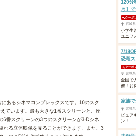
120
き】で
クーポ
宮城県
小学生
ユニフ
7/1
恐竜ス
クーポ
宮城県
全国で
催！お
ン
家族で
階にあるシネマコンプレックスです。10のスク
宮城県
を備えています。最も大きな1番スクリーンと、座
ピュア
席の6番スクリーンの3つのスクリーンが3-Dシネ
ン！
溢れる立体映像を見ることができます。また、3