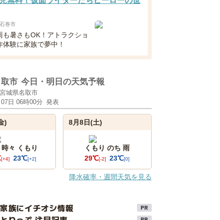
児無料！仮面ライダーたちヒーローの世
石巻市
雨も暑さもOK！アトラクショ
作体験に家族で夢中！
名取市
今日・明日の天気予報
宮城県名取市
月07日 06時00分
発表
金)
8月8日(土)
 時々 くもり
くもり のち 雨
℃
23℃
29℃
23℃
[+4]
[+2]
[-2]
[0]
降水確率・週間天気を見る
け家族にイチオシ情報
とりっぷ 注目記事