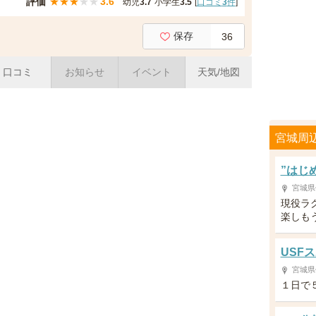
評価
★
★
★
★
★
3.6
幼児
3.7
小学生
3.5
[
口コミ
3
件
]
保存
36
口コミ
お知らせ
イベント
天気/地図
宮城周
”はじめ
宮城県
現役ラ
楽しも
USFス
宮城県
１日で