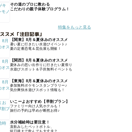
その道のプロに教わる
こだわりの親子体験プログラム！
特集をもっと見る
オススメ「注目記事」
【関東】8月＆夏休みのオススメ
暑い夏に行きたい水遊びイベント♪
夏の定番恐竜＆昆虫展も開催！
【関西】8月＆夏休みのオススメ
夏休みの思い出作りに行きたい夏祭り
水遊びスポット＆子供無料イベントも
【東海】8月＆夏休みのオススメ
参加無料ポケモンスタンプラリー♪
気分爽快水遊びスポット情報も！
いこーよおすすめ【早割プラン】
ファミリー向け人気ホテルも！
旅行の予約は早めが断然お得♪
水分補給時は要注意！
直飲みしたペットボトル、
何日後まで飲んでも大丈夫？