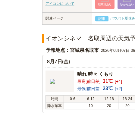
アイコンについて
駐車場あり
駅から近い
関連ページ
パウパト夏休み
記事
イオンシネマ 名取周辺の天気
予報地点：宮城県名取市
2026年08月07日 
8月7日(金)
晴れ 時々 くもり
31℃
最高[前日差]
[+4]
23℃
最低[前日差]
[+2]
時間
0-6
6-12
12-18
18-24
降水確率
---
10
20
20