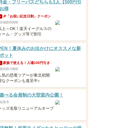
分料金・フリーパスどちらも1人【500円引
お得
🎉「お祝い記念日割」クーポン
ン
宮城郡利府町
以上～OK！楽天イーグルスの
ォーム・グッズ等で割引
8OPEN！夏休みのお出かけにオススメな新
ポット
家族で使える！入場100円引き
ン
柴田郡川崎町
人気の恐竜ツアーが東北初開
得なクーポンも進呈中♪
遊べる会員制の大型室内公園！
名取市
キッズ名取リニューアルオープ