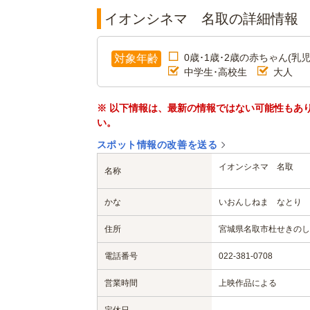
イオンシネマ 名取の詳細情報
0歳･1歳･2歳の赤ちゃん(乳児
対象年齢
中学生･高校生
大人
※ 以下情報は、最新の情報ではない可能性もあ
い。
スポット情報の改善を送る
イオンシネマ 名取
名称
かな
いおんしねま なとり
住所
宮城県名取市杜せきのした
電話番号
022-381-0708
営業時間
上映作品による
定休日