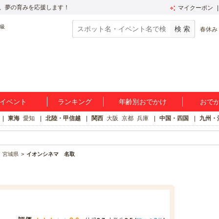
、夢の育みを応援します！
マイクーポン
春休み
イベント
ランキング
年齢別おでかけ
おで
東海
愛知
北陸・甲信越
関西
大阪
京都
兵庫
中国・四国
九州・
宮城県
イオンシネマ 名取