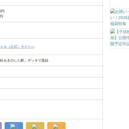
0円
0円
ャル（公式）サイトへ
杜せきのした駅」デッキで直結