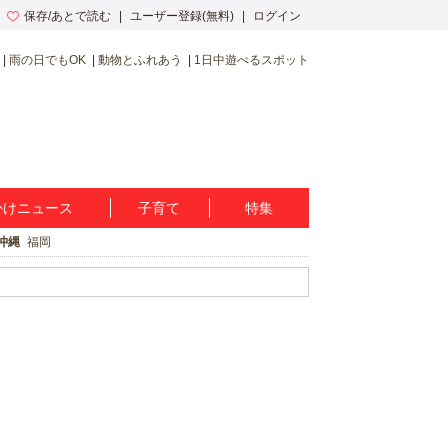
保存/あとで読む
ユーザー登録(無料)
ログイン
雨の日でもOK
動物とふれあう
1日中遊べるスポット
かけニュース
子育て
特集
沖縄
福岡