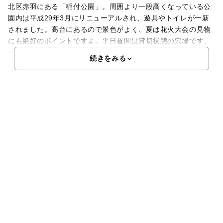
北区赤羽にある「稲付公園」。周囲より一段高くなっている公
園内は平成29年3月にリニューアルされ、遊具やトイレが一新
されました。高台にあるので景色がよく、夏は花火大会の見物
にも絶好のポイントですよ。平日昼間は貸切状態の穴場です。
ベンチも多く設置されているので、休憩の他、子どもは安心
続きをみる