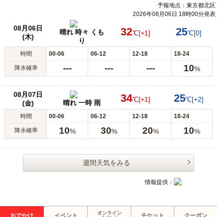
予報地点：東京都北区
2026年08月06日 18時00分発表
08月06日
32
25
晴れ 時々 くも
℃
[+1]
℃
[0]
(木)
り
時間
00-06
06-12
12-18
18-24
---
---
---
10
降水確率
%
08月07日
34
25
℃
[+1]
℃
[+2]
晴れ 一時 雨
(金)
時間
00-06
06-12
12-18
18-24
10
30
20
10
降水確率
%
%
%
%
週間天気をみる
情報提供：
オンライン
おでかけ
イベント
チケット
クーポン