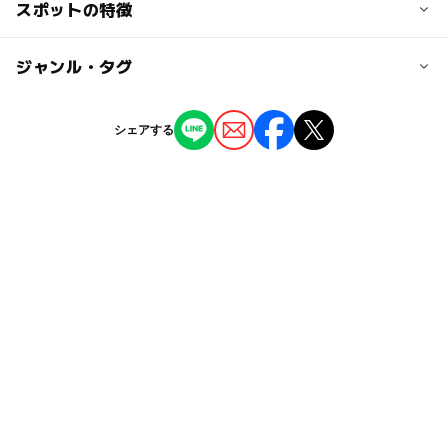
スポットの特徴
※画像は北区のオープンデータを活用しています。
近くの駅
赤羽駅
ー
ー
駐車場あり
ジャンル・タグ
駅から近い
ー
ー
授乳室あり
託児所
ジャンル
シェアする
公園・総合公園
ー
ー
雨でもOK
ベビーカーOK
タグ
◯
ー
食事持込OK
レストラン
宇都宮線(東京都)
ベンチ
夏休み2026
トイレあり
ー
◯
売店
オムツ交換台
高崎線
宇都宮線
冬休み2025-2026
春休み2027
東屋
無料施設
高崎線(東京都)
お花見2027
埼京線
埼京線(東京都)