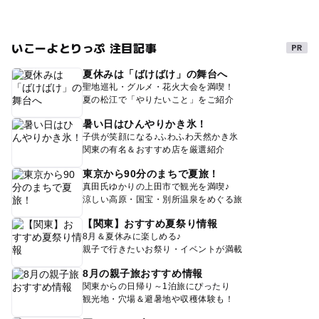
いこーよとりっぷ 注目記事
夏休みは「ばけばけ」の舞台へ
聖地巡礼・グルメ・花火大会を満喫！
夏の松江で「やりたいこと」をご紹介
暑い日はひんやりかき氷！
子供が笑顔になる♪ふわふわ天然かき氷
関東の有名＆おすすめ店を厳選紹介
東京から90分のまちで夏旅！
真田氏ゆかりの上田市で観光を満喫♪
涼しい高原・国宝・別所温泉をめぐる旅
【関東】おすすめ夏祭り情報
8月＆夏休みに楽しめる♪
親子で行きたいお祭り・イベントが満載
8月の親子旅おすすめ情報
関東からの日帰り～1泊旅にぴったり
観光地・穴場＆避暑地や収穫体験も！