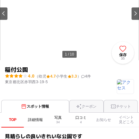
1 / 10
保存
35
稲付公園
4.0
（幼児
4.7
小学生
3.3
）
4
件
東京都北区赤羽西3-19-5
スポット情報
クーポン
チケット
イベント
写真
口コミ
TOP
詳細情報
お知らせ
見どころ
34
4
見晴らしの良いきれいな公園です