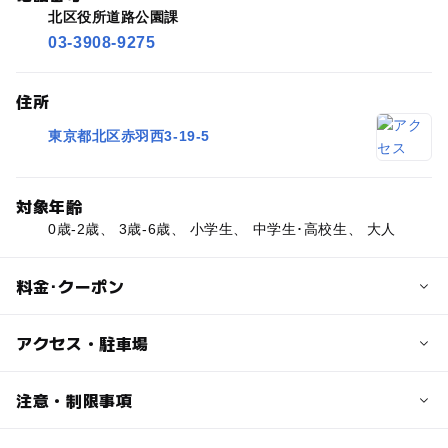
北区役所道路公園課
03-3908-9275
住所
東京都北区赤羽西3-19-5
対象年齢
0歳-2歳、 3歳-6歳、 小学生、 中学生･高校生、 大人
料金･クーポン
子供の料金
アクセス・駐車場
無料
交通アクセス
注意・制限事項
大人の料金
赤羽駅より徒歩15分
無料