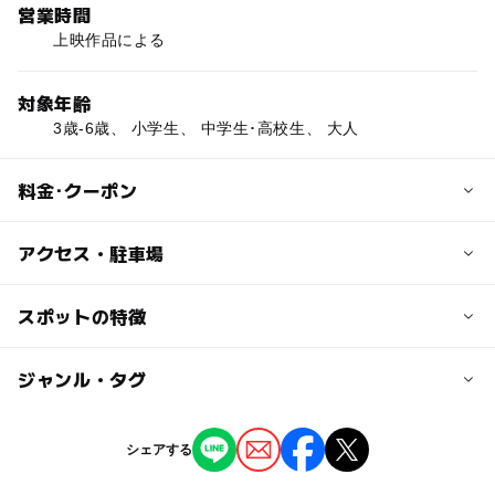
営業時間
上映作品による
対象年齢
3歳-6歳、 小学生、 中学生･高校生、 大人
料金･クーポン
子供の料金
アクセス・駐車場
高校生以下：1000円
交通アクセス
スポットの特徴
大人の料金
JR「横川」駅より西へ徒歩3分
一般：1700円
ー
ー
駐車場あり
ジャンル・タグ
駅から近い
大学生：1500円
近くの駅
横川駅
ー
ー
授乳室あり
託児所
ジャンル
シェアする
映画館
◯
ー
雨でもOK
ベビーカーOK
横川駅駅