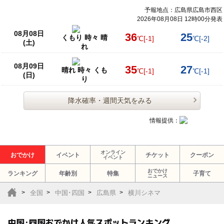
予報地点：広島県広島市西区
2026年08月08日 12時00分発表
08月08日
36
25
くもり 時々 晴
℃
[-1]
℃
[-2]
(土)
れ
08月09日
35
27
晴れ 時々 くも
℃
[-1]
℃
[-1]
(日)
り
降水確率・週間天気をみる
情報提供：
オンライン
おでかけ
イベント
チケット
クーポン
イベント
おでかけ
ランキング
年齢別
特集
子育て
ニュース
全国
中国･四国
広島県
横川シネマ
中国･四国おでかけ人気スポットランキング