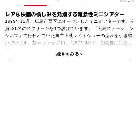
0
0
レアな映画の愉しみを発掘する雑食性ミニシアター
1999年11月、広島市西区にオープンしたミニシアターです。定
員128名のスクリーンを1つ設けています。「広島ステーション
シネマ」で行われていた自主上映レイトショーの流れを引き継
いでいます。基本コンセプトは「洋邦問わず、知名度には乏し
くとも見どころの多いインディペンデント作品を中
続きをみる