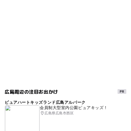
タグ
ー
ー
食事持込OK
レストラン
雨でも遊べる
雨の日おでかけ
屋内施設
ー
ー
売店
オムツ交換台
寒い日でもOK
雨でも楽しめる
ショー
GW(ゴールデンウィーク)2016
gw2015
子供と映画
室内施設
プログラム
GW(ゴールデンウィーク)2027
GW2016
遊び場
おでかけ映画
ゴールデンウィーク2016
屋内遊び場
雨でもOK
梅雨
涼しい
雨の日でもOK
暑い日でもOK
広島周辺の注目お出かけ
クリスマス2026
GW
三連休
親子で映画
ピュアハートキッズランド広島アルパーク
GW(ゴールデンウィーク)2015
室内
寒い日
会員制大型室内公園ピュアキッズ！
広島県広島市西区