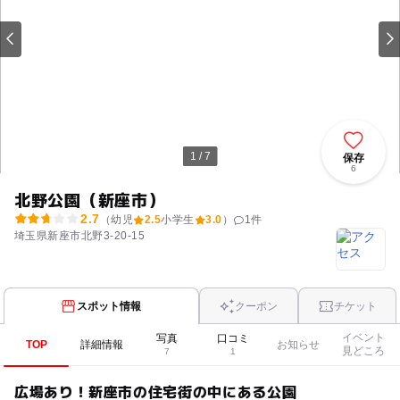
1 / 7
保存
6
北野公園（新座市）
2.7
（幼児
2.5
小学生
3.0
）
1
件
埼玉県新座市北野3-20-15
スポット情報
クーポン
チケット
イベント
写真
口コミ
TOP
詳細情報
お知らせ
見どころ
7
1
広場あり！新座市の住宅街の中にある公園