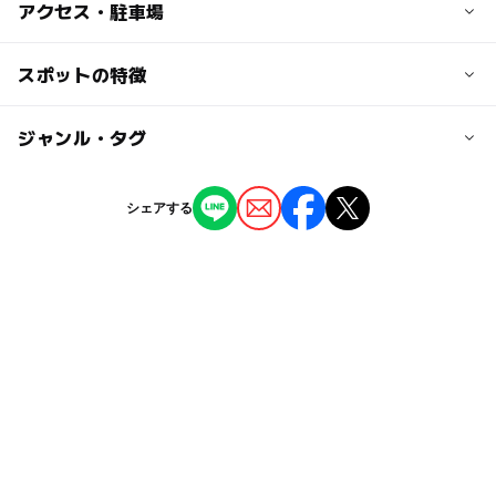
子供の料金
アクセス・駐車場
無料
交通アクセス
スポットの特徴
大人の料金
東武東上線志木駅より徒歩18分
無料
ー
ー
駐車場あり
ジャンル・タグ
駅から近い
近くの駅
志木駅
ー
ー
授乳室あり
託児所
ジャンル
シェアする
公園・総合公園
ー
◯
雨でもOK
ベビーカーOK
柳瀬川駅
タグ
◯
ー
食事持込OK
レストラン
新座駅
東武東上線
冬休み2025-2026
鉄棒
ー
ー
売店
オムツ交換台
スプリング遊具
春休み2027
武蔵野線(埼玉県)
水飲み
砂場
ブランコ
水飲み場
夏休み2026
東武東上線(埼玉県)
武蔵野線
紅葉2026
無料施設