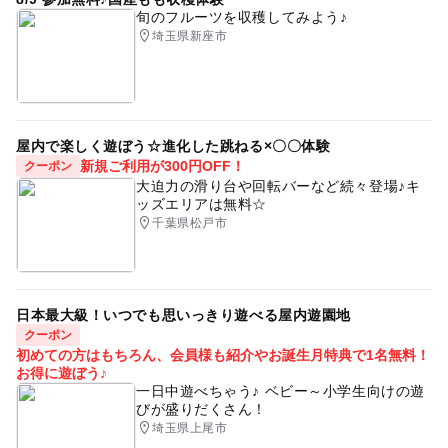
旬のフルーツを収穫してみよう♪
埼玉県新座市
屋内で楽しく遊ぼう☆進化した跳ねる×〇〇体験
新規ご利用が300円OFF！
クーポン
大迫力の滑り台や回転バーなど続々登場♪キ
ッズエリアは無料☆
千葉県松戸市
日本最大級！いつでも思いっきり遊べる屋内遊園地
クーポン
初めての方はもちろん、会員様も紹介やお誕生月特典で1名無料！
お得に遊ぼう♪
一日中遊べちゃう♪ ベビー～小学生向けの遊
びが盛りだくさん！
埼玉県上尾市