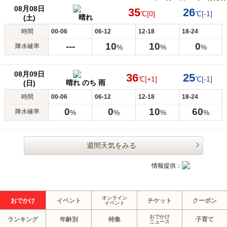
08月08日
35
26
℃
[0]
℃
[-1]
晴れ
(土)
時間
00-06
06-12
12-18
18-24
---
10
10
0
降水確率
%
%
%
08月09日
36
25
℃
[+1]
℃
[-1]
晴れ のち 雨
(日)
時間
00-06
06-12
12-18
18-24
0
0
10
60
降水確率
%
%
%
%
週間天気をみる
情報提供：
オンライン
おでかけ
イベント
チケット
クーポン
イベント
おでかけ
ランキング
年齢別
特集
子育て
ニュース