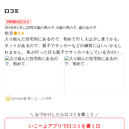
口コミ
8年前の口コミ
2018年1月に訪問
/
2歳の男の子
0歳の男の子
歳の女の子
幼児
2.0
入り組んだ住宅街にあるので、初めて行く人は少し迷うかも。
ネットがあるので、親子でサッカーなどの練習にはいいかもし
れません。 私が行った日も親子でサッカーをしている方がいま
した。うちは子供がボールを追いかけてしまうので 早めに帰り
ましたが、遊具などもあるので親の言うことをちゃんと聞ける
年齢の子なら楽しめると思います。
parupi
/
参考に
なった!
4件
＼ おでかけしたら口コミを書こう ／
いこーよアプリで口コミを書く