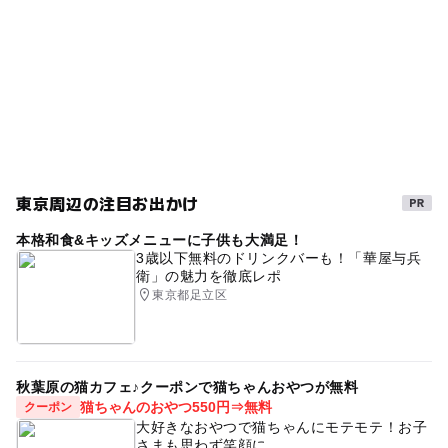
都営新宿線(東京都)
都営大江戸線
都営新宿線
砂場
春休み2027
すべり台
トイレあり
水道あり
東京周辺の注目お出かけ
本格和食&キッズメニューに子供も大満足！
3歳以下無料のドリンクバーも！「華屋与兵
衛」の魅力を徹底レポ
東京都足立区
秋葉原の猫カフェ♪クーポンで猫ちゃんおやつが無料
猫ちゃんのおやつ550円⇒無料
クーポン
大好きなおやつで猫ちゃんにモテモテ！お子
さまも思わず笑顔に