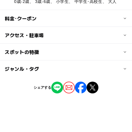
0歳-2歳、 3歳-6歳、 小学生、 中学生･高校生、 大人
料金･クーポン
子供の料金
アクセス・駐車場
無料
交通アクセス
スポットの特徴
大人の料金
都営大江戸線若松河田駅より徒歩約7分
無料
ー
ー
駐車場あり
ジャンル・タグ
駅から近い
近くの駅
若松河田駅
ー
ー
授乳室あり
託児所
ジャンル
シェアする
公園・総合公園
ー
ー
雨でもOK
ベビーカーOK
曙橋駅
タグ
◯
ー
食事持込OK
レストラン
東新宿駅
無料施設
夏休み2026
冬休み2025-2026
ー
ー
売店
オムツ交換台
うんてい
地球儀
ブランコ
ベンチあり