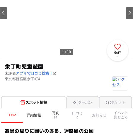
1 / 10
保存
9
余丁町児童遊園
未評価
アプリで口コミ投稿！
東京都新宿区余丁町4
スポット情報
クーポン
チケット
イベント
写真
口コミ
TOP
詳細情報
お知らせ
見どころ
14
0
遊具の周りに囲いのある、迷路風の公園