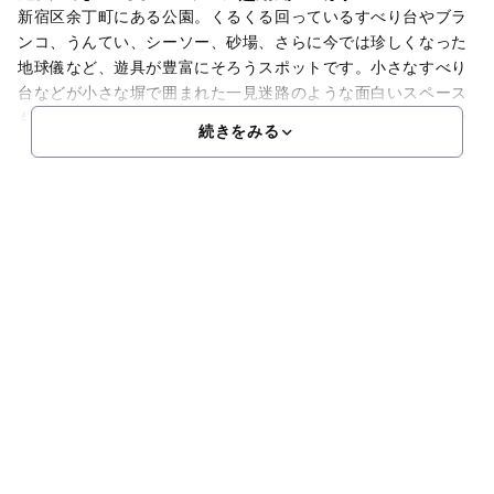
新宿区余丁町にある公園。くるくる回っているすべり台やブラ
ンコ、うんてい、シーソー、砂場、さらに今では珍しくなった
地球儀など、遊具が豊富にそろうスポットです。小さなすべり
台などが小さな塀で囲まれた一見迷路のような面白いスペース
もあります。水道やベンチ、トイレも完備。トイレは和式なの
続きをみる