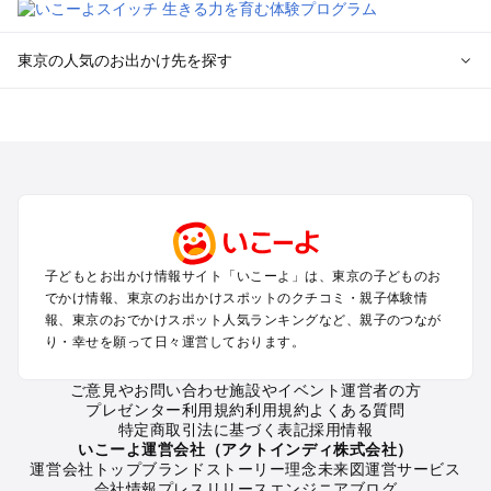
東京の人気のお出かけ先を探す
東京のエリアからプール子ども連れのお出かけスポット
を探す
立川・国分寺・八王子・昭島・多摩のプールお出かけ
お台場・品川・新橋・汐留・豊洲のプールお出かけ
上野・浅草・錦糸町・両国のプールお出かけ
町田・相模原・愛川・上野原のプールお出かけ
渋谷・原宿・恵比寿・中目黒・自由が丘のプールお出かけ
子どもとお出かけ情報サイト「いこーよ」は、東京の子どものお
池袋・赤羽・王子・巣鴨・目白・石神井のプールお出かけ
でかけ情報、東京のお出かけスポットのクチコミ・親子体験情
新宿・高田馬場・代々木・千駄ヶ谷のプールお出かけ
報、東京のおでかけスポット人気ランキングなど、親子のつなが
銀座・丸の内・日本橋・有楽町・築地・月島のプールお出かけ
り・幸せを願って日々運営しております。
吉祥寺・三鷹・中野・高円寺・荻窪・阿佐谷のプールお出かけ
小金井・小平・西東京・東村山・東久留米のプールお出かけ
ご意見やお問い合わせ
施設やイベント運営者の方
プレゼンター利用規約
利用規約
よくある質問
府中・調布・狛江のプールお出かけ
特定商取引法に基づく表記
採用情報
青梅・奥多摩のプールお出かけ
いこーよ運営会社（アクトインディ株式会社）
蒲田・大森・羽田周辺のプールお出かけ
運営会社トップ
ブランドストーリー
理念
未来図
運営サービス
会社情報
プレスリリース
エンジニアブログ
葛西・新木場・亀戸・亀有・柴又のプールお出かけ