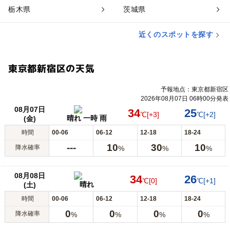
栃木県
茨城県
近くのスポットを探す
東京都新宿区の天気
予報地点：東京都新宿区
2026年08月07日 06時00分発表
08月07日
34
25
℃
[+3]
℃
[+2]
晴れ 一時 雨
(金)
時間
00-06
06-12
12-18
18-24
---
10
30
10
降水確率
%
%
%
08月08日
34
26
℃
[0]
℃
[+1]
晴れ
(土)
時間
00-06
06-12
12-18
18-24
0
0
0
0
降水確率
%
%
%
%