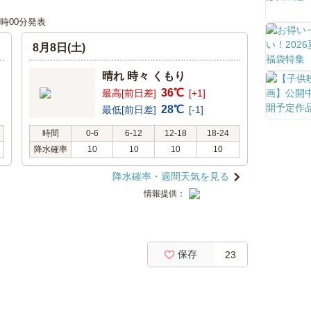
00時00分発表
8月8日(土)
晴れ 時々 くもり
36℃
最高[前日差]
[+1]
28℃
最低[前日差]
[-1]
時間
0-6
6-12
12-18
18-24
降水確率
10
10
10
10
降水確率・週間天気を見る
情報提供：
保存
23