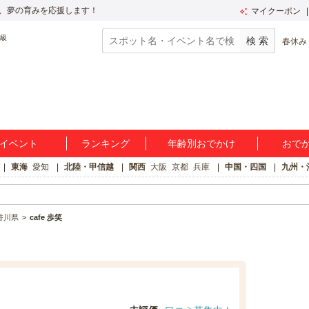
、夢の育みを応援します！
マイクーポン
春休み
イベント
ランキング
年齢別おでかけ
おで
東海
愛知
北陸・甲信越
関西
大阪
京都
兵庫
中国・四国
九州・
香川県
cafe 歩笑