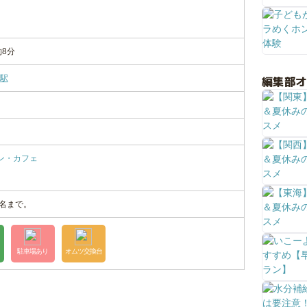
8分
編集部
駅
ン・カフェ
0名まで。
駐車場あり
オムツ交換台