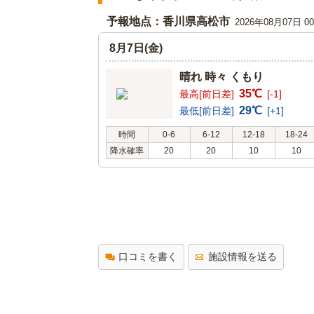
予報地点：香川県高松市
2026年08月07日 
8月7日(金)
晴れ 時々 くもり
35℃
最高[前日差]
[-1]
29℃
最低[前日差]
[+1]
時間
0-6
6-12
12-18
18-24
降水確率
20
20
10
10
口コミを書く
施設情報を送る