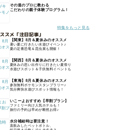
その道のプロに教わる
こだわりの親子体験プログラム！
特集をもっと見る
オススメ「注目記事」
【関東】8月＆夏休みのオススメ
暑い夏に行きたい水遊びイベント♪
夏の定番恐竜＆昆虫展も開催！
【関西】8月＆夏休みのオススメ
夏休みの思い出作りに行きたい夏祭り
水遊びスポット＆子供無料イベントも
【東海】8月＆夏休みのオススメ
参加無料ポケモンスタンプラリー♪
気分爽快水遊びスポット情報も！
いこーよおすすめ【早割プラン】
ファミリー向け人気ホテルも！
旅行の予約は早めが断然お得♪
水分補給時は要注意！
直飲みしたペットボトル、