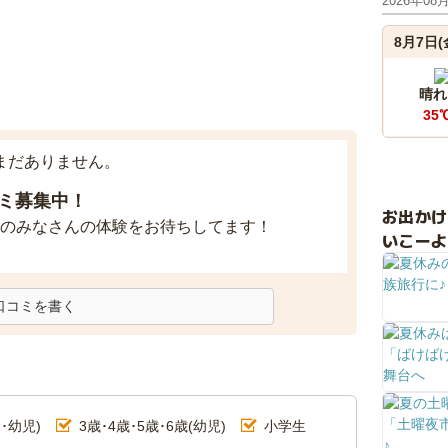
2026年08
8月7日(
晴れ
35
まだありません。
ミ募集中！
お出か
のみなさんの体験をお待ちしてます！
いこーよ
口コミを書く
･幼児)
3歳･4歳･5歳･6歳(幼児)
小学生