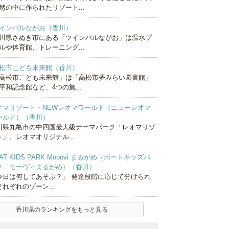
然の中に作られたリゾート...
インパルながお（香川）
川県さぬき市にある「ツインパルながお」は温水プ
ルや体育館、トレーニング...
松市こども未来館（香川）
高松市こども未来館」は「高松市夢みらい図書館」
平和記念館など、4つの施...
オマリゾート・NEWレオマワールド（ニューレオマ
ールド）（香川）
川県丸亀市の中四国最大級テーマパーク「レオマリゾ
ト」。レオマオリジナル...
AT KIDS PARK Mooovi まるがめ（ボートキッズパ
ク モーヴィまるがめ）（香川）
今日は何してあそぶ？」 発達段階に応じて分けられ
れぞれのゾーン...
香川県のランキングをもっと見る