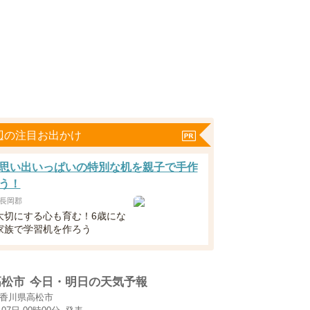
辺の注目お出かけ
思い出いっぱいの特別な机を親子で手作
う！
長岡郡
大切にする心も育む！6歳にな
家族で学習机を作ろう
高松市
今日・明日の天気予報
香川県高松市