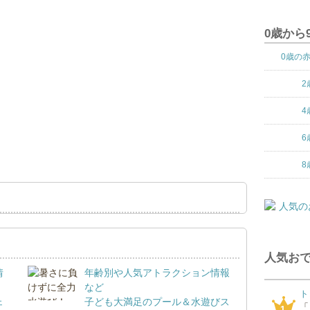
0歳から
0歳の
2
4
6
8
人気おで
情
年齢別や人気アトラクション情報
など
ト
ェ
子ども大満足のプール＆水遊びス
「
1