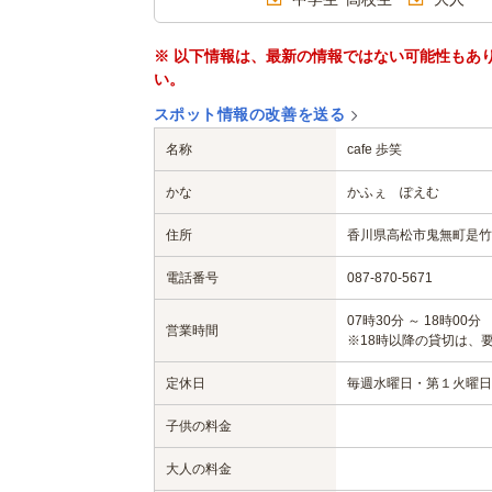
※ 以下情報は、最新の情報ではない可能性もあ
い。
スポット情報の改善を送る
名称
cafe 歩笑
かな
かふぇ ぽえむ
住所
香川県高松市鬼無町是竹1
電話番号
087-870-5671
07時30分 ～ 18時00分
営業時間
※18時以降の貸切は、
定休日
毎週水曜日・第１火曜日
子供の料金
大人の料金