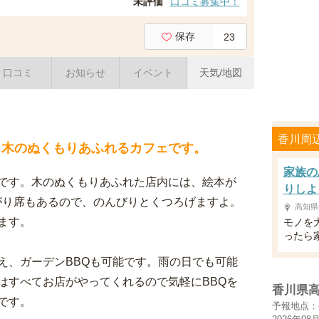
未評価
口コミ募集中！
保存
23
口コミ
お知らせ
イベント
天気/地図
香川周
、木のぬくもりあふれるカフェです。
家族の
です。木のぬくもりあふれた店内には、絵本が
りしよ
がり席もあるので、のんびりとくつろげますよ。
高知県
ます。
モノを
ったら
え、ガーデンBBQも可能です。雨の日でも可能
はすべてお店がやってくれるので気軽にBBQを
香川県
です。
予報地点：