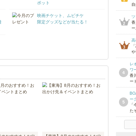
ポット
自
映画チケット、ムビチケ
ツ
遊
限定グッズなどが当たる！
香
2
ー
高
「
！
3
や
レ
ワ
4
香
ー
BO
ー
5
「
たそ