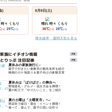
月07日 00時00分
発表
金)
8月8日(土)
 時々 くもり
晴れ 時々 くもり
℃
29℃
36℃
28℃
[-1]
[+1]
[+1]
[-1]
降水確率・週間天気を見る
け家族にイチオシ情報
とりっぷ 注目記事
夏休みの家族旅行に♪
親子で行きたい倉敷市の観光名所を紹介
映画のロケ地巡り＆親子向けの体験充実
夏休みは「ばけばけ」の舞台へ
聖地巡礼・グルメ・花火大会を満喫！
夏の松江で「やりたいこと」をご紹介
夏の土曜は「土曜夜市」へ♪
商店街で縁日・屋台・イベント満喫！
食べて、遊んで、親子の思い出作り