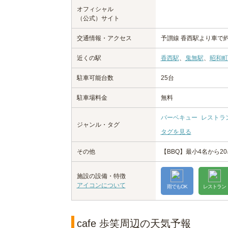
オフィシャル
（公式）サイト
交通情報・アクセス
予讃線 香西駅より車で約
近くの駅
香西駅
、
鬼無駅
、
昭和町
駐車可能台数
25台
駐車場料金
無料
バーベキュー
レストラ
ジャンル・タグ
タグを見る
その他
【BBQ】最小4名から2
施設の設備・特徴
アイコンについて
雨でもOK
レストラン
cafe 歩笑周辺の天気予報