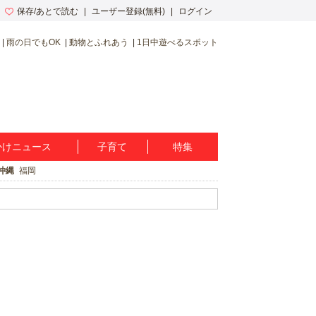
保存/あとで読む
ユーザー登録(無料)
ログイン
雨の日でもOK
動物とふれあう
1日中遊べるスポット
かけニュース
子育て
特集
沖縄
福岡