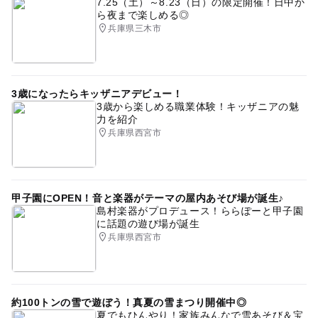
7.25（土）～8.23（日）の限定開催！日中か
ら夜まで楽しめる◎
雨の日おでかけ
兵庫県三木市
3歳になったらキッザニアデビュー！
3歳から楽しめる職業体験！キッザニアの魅
力を紹介
兵庫県西宮市
甲子園にOPEN！音と楽器がテーマの屋内あそび場が誕生♪
島村楽器がプロデュース！ららぽーと甲子園
に話題の遊び場が誕生
兵庫県西宮市
約100トンの雪で遊ぼう！真夏の雪まつり開催中◎
夏でもひんやり！家族みんなで雪あそび＆宝