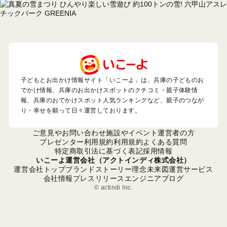
神戸・有馬・六甲山・西宮・明石のプールお出かけ
姫路・加古川・播磨・赤穂のプールお出かけ
尼崎・宝塚・芦屋・三田のプールお出かけ
淡路島のプールお出かけ
城崎・豊岡・竹野のプールお出かけ
神鍋・養父・和田山・鉢伏のプールお出かけ
香住・湯村・浜坂のプールお出かけ
子どもとお出かけ情報サイト「いこーよ」は、兵庫の子どものお
でかけ情報、兵庫のお出かけスポットのクチコミ・親子体験情
報、兵庫のおでかけスポット人気ランキングなど、親子のつなが
兵庫の定番お出かけスポット
り・幸せを願って日々運営しております。
兵庫の遊園地
兵庫の動物園
ご意見やお問い合わせ
施設やイベント運営者の方
兵庫のバーベキュー
プレゼンター利用規約
利用規約
よくある質問
特定商取引法に基づく表記
採用情報
兵庫の釣り
いこーよ運営会社（アクトインディ株式会社）
兵庫の牧場
運営会社トップ
ブランドストーリー
理念
未来図
運営サービス
兵庫のプール
会社情報
プレスリリース
エンジニアブログ
兵庫のアスレチック
© actindi Inc.
兵庫の公園・総合公園
兵庫の観光