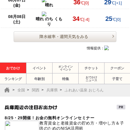
36
29
℃
[0]
℃
[+1]
晴れ
(金)
08月08日
34
25
晴れ のち くも
℃
[-4]
℃
[0]
(土)
り
降水確率・週間天気をみる
情報提供：
オンライン
おでかけ
イベント
チケット
クーポン
イベント
おでかけ
ランキング
年齢別
特集
子育て
ニュース
全国
関西
兵庫県
ふれあい温泉 おじろん
兵庫周辺の注目お出かけ
8/25・29開催！お金の無料オンラインセミナー
教育資金と老後資金の貯め方・増やし方＆子
供のためのNISA活用術