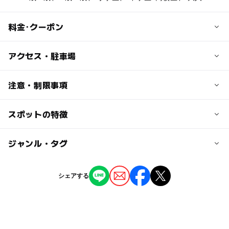
料金･クーポン
子供の料金
アクセス・駐車場
小学生 町内200円、町外300円
未就学児無料
交通アクセス
注意・制限事項
JR山陰本線八鹿駅から全但バス秋岡行きで1時間、小代地
大人の料金
域局前下車、徒歩5分
スポットの特徴
日帰り温泉
町内500円、町外600円
天然温泉
駐車可能台数
単純温泉
◯
ー
駐車場あり
ジャンル・タグ
駅から近い
露天風呂
70台
サウナあり
ー
ー
授乳室あり
託児所
ジャンル
駐車場料金
シェアする
温泉・銭湯
無料
◯
◯
雨でもOK
ベビーカーOK
タグ
ー
◯
食事持込OK
レストラン