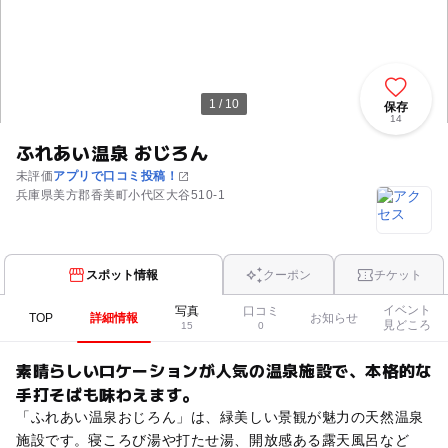
1 / 10
保存
14
ふれあい温泉 おじろん
未評価
アプリで口コミ投稿！
兵庫県美方郡香美町小代区大谷510-1
スポット情報
クーポン
チケット
イベント
写真
口コミ
TOP
詳細情報
お知らせ
見どころ
15
0
素晴らしいロケーションが人気の温泉施設で、本格的な
手打そばも味わえます。
「ふれあい温泉おじろん」は、緑美しい景観が魅力の天然温泉
施設です。寝ころび湯や打たせ湯、開放感ある露天風呂など