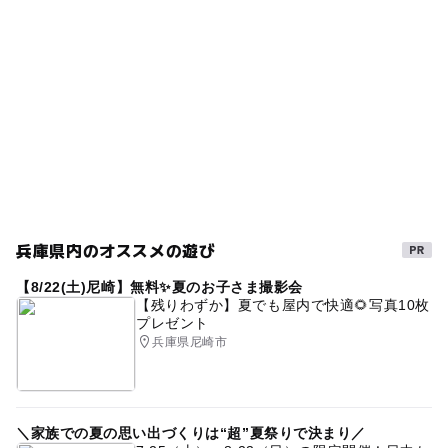
日帰り利用OK
兵庫県
駐車場あり
旅行
ー
ー
売店
オムツ交換台
温泉施設
秋のお出かけ2026
美方郡
GW(ゴールデンウィーク)2015
露天風呂
手打ちそば
日帰り入浴
雨でも遊べる
GW2016
日帰り温泉
三連休
日帰り
冬のお出かけ
雨の日でもOK
グルメ
ゴールデンウィーク2016
雨の日でもOK・屋内施設
駐車場無料
春休み2027
兵庫県内のオススメの遊び
天然温泉
食を楽しむ
GW
【8/22(土)尼崎】無料✨夏のお子さま撮影会
GW(ゴールデンウィーク)2016
冬休み2025-2026
【残りわずか】夏でも屋内で快適🌻写真10枚
プレゼント
gw2015
午後から遊べる
スパ・温泉
サウナあり
兵庫県尼崎市
GW(ゴールデンウィーク)2027
ハチ北高原・おじろ
室内
ベビーカーOK
夜まで遊べる
＼家族での夏の思い出づくりは“超”夏祭りで決まり／
雨でも楽しめる
シルバーウィーク2026