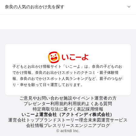
奈良の人気のお出かけ先を探す
奈良のエリアからプール子ども連れのお出かけスポット
を探す
奈良・斑鳩・天理・平城京のプールお出かけ
橿原・飛鳥・大和高田のプールお出かけ
生駒・信貴山のプールお出かけ
吉野・奥吉野のプールお出かけ
子どもとお出かけ情報サイト「いこーよ」は、奈良の子どものお
奈良の定番お出かけスポット
でかけ情報、奈良のお出かけスポットのクチコミ・親子体験情
奈良の遊園地
報、奈良のおでかけスポット人気ランキングなど、親子のつなが
り・幸せを願って日々運営しております。
奈良の動物園
奈良のバーベキュー
ご意見やお問い合わせ
施設やイベント運営者の方
奈良の釣り
プレゼンター利用規約
利用規約
よくある質問
奈良の牧場
特定商取引法に基づく表記
採用情報
奈良のプール
いこーよ運営会社（アクトインディ株式会社）
運営会社トップ
ブランドストーリー
理念
未来図
運営サービス
奈良のアスレチック
会社情報
プレスリリース
エンジニアブログ
奈良の公園・総合公園
© actindi Inc.
奈良の観光