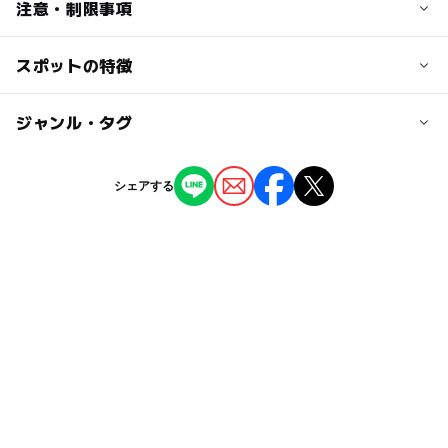
交通アクセス
注意・制限事項
国道166号沿い
スポットの特徴
普通車：22台（身障者用：２台）
◯
ー
駐車場あり
ジャンル・タグ
駅から近い
ー
ー
授乳室あり
託児所
ジャンル
シェアする
ショッピング
◯
ー
雨でもOK
ベビーカーOK
タグ
ー
ー
食事持込OK
レストラン
夏休み2026
雨の日おでかけ
新鮮野菜
特産品
◯
ー
売店
オムツ交換台
雨でも遊べる
雨の日でもOK
GW(ゴールデンウィーク)2027
軽食
朝から遊べる
産直
雨でも楽しめる
冬休み2025-2026
焼き立てパン
春休み2027
夜まで遊べる