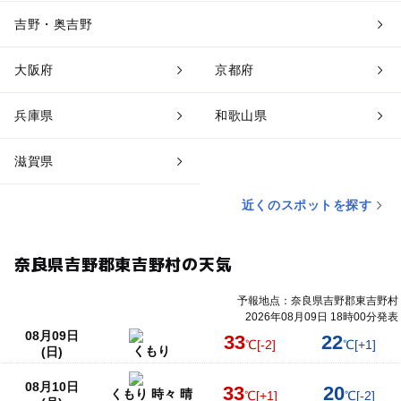
吉野・奥吉野
大阪府
京都府
兵庫県
和歌山県
滋賀県
近くのスポットを探す
奈良県吉野郡東吉野村の天気
予報地点：奈良県吉野郡東吉野村
2026年08月09日 18時00分発表
08月09日
33
22
℃
[-2]
℃
[+1]
くもり
(日)
08月10日
33
20
くもり 時々 晴
℃
[+1]
℃
[-2]