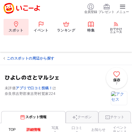
会員登録
プレゼント
メニュー
おでかけ
スポット
イベント
ランキング
特集
ニュース
このスポットの周辺から探す
ひよしのさとマルシェ
保存
7
未評価
アプリで口コミ投稿！
奈良県吉野郡東吉野村鷲家224
スポット情報
クーポン
チケット
イベント
写真
口コミ
TOP
詳細情報
お知らせ
見どころ