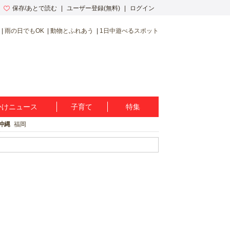
保存/あとで読む
ユーザー登録(無料)
ログイン
雨の日でもOK
動物とふれあう
1日中遊べるスポット
かけニュース
子育て
特集
沖縄
福岡