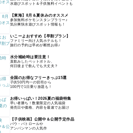
水遊びスポット＆子供無料イベントも
【東海】8月＆夏休みのオススメ
参加無料ポケモンスタンプラリー♪
気分爽快水遊びスポット情報も！
いこーよおすすめ【早割プラン】
ファミリー向け人気ホテルも！
旅行の予約は早めが断然お得♪
水分補給時は要注意！
直飲みしたペットボトル、
何日後まで飲んでも大丈夫？
全国のお得なフリーきっぷ15選
子供50円均一の切符から
100円で1日乗り放題も！
お得いっぱい！2026夏の福袋特集
早い者勝ち！数量限定の人気福袋
発売日や価格、内容を最速でお届け
【子供映画】公開中＆公開予定作品
パウ・パトロールや
アンパンマンの人気作