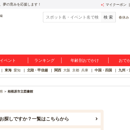
、夢の育みを応援します！
マイクーポン
春休み
イベント
ランキング
年齢別おでかけ
おで
東海
愛知
北陸・甲信越
関西
大阪
京都
兵庫
中国・四国
九州・
県
相模原市立図書館
お探しですか？一覧はこちらから