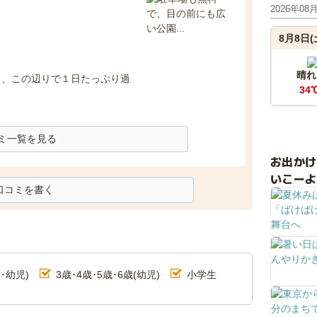
2026年08
8月8日(
晴れ
り、この辺りで１日たっぷり過
34
ミ一覧を見る
お出か
いこーよ
口コミを書く
･幼児)
3歳･4歳･5歳･6歳(幼児)
小学生