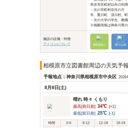
所在市区町村以外の利用
・次の市町村在住の方
市、愛川町、清川村、町
・次の大学の学生、教職
※掲載情報は神奈川県の
施設の設備・特徴
アイコンについて
授乳室あり
雨でもOK
相模原市立図書館周辺の天気予
予報地点：神奈川県相模原市中央区
202
8月8日(土)
晴れ 時々 くもり
34℃
最高[前日差]
[+1]
25℃
最低[前日差]
[-1]
時間
0-6
6-12
12-18
18-24