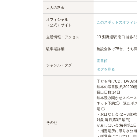
大人の料金
オフィシャル
このスポットのオフィシ
（公式）サイト
交通情報・アクセス
JR 淵野辺駅 南口 徒歩3
駐車場詳細
施設全体で75台、うち
図書館
ジャンル・タグ
タグを見る
子ども向けCD、DVDの
絵本の蔵書数:約30200冊
貸出日数:14日
絵本読み聞かせスペース
ネット予約:◯ 返却ポ
場:◯
・おはなし会 (2～3歳
対象:毎月第3日曜日)
その他
かみしばい会(毎月第1日
・指定場所に限り水分補
・授乳室については、申