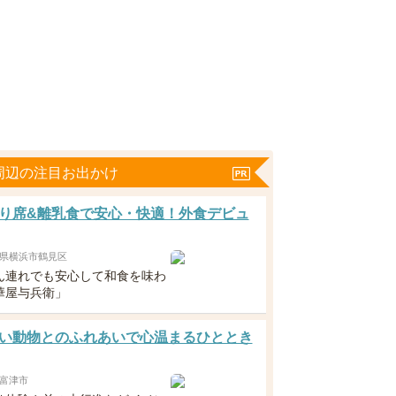
周辺の注目お出かけ
り席&離乳食で安心・快適！外食デビュ
県横浜市鶴見区
ん連れでも安心して和食を味わ
華屋与兵衛」
い動物とのふれあいで心温まるひととき
富津市