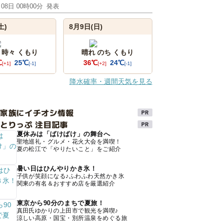
月08日 00時00分
発表
土)
8月9日(日)
 時々 くもり
晴れ のち くもり
℃
25℃
36℃
24℃
[+1]
[-1]
[+2]
[-1]
降水確率・週間天気を見る
け家族にイチオシ情報
とりっぷ 注目記事
夏休みは「ばけばけ」の舞台へ
聖地巡礼・グルメ・花火大会を満喫！
夏の松江で「やりたいこと」をご紹介
暑い日はひんやりかき氷！
子供が笑顔になる♪ふわふわ天然かき氷
関東の有名＆おすすめ店を厳選紹介
東京から90分のまちで夏旅！
真田氏ゆかりの上田市で観光を満喫♪
涼しい高原・国宝・別所温泉をめぐる旅