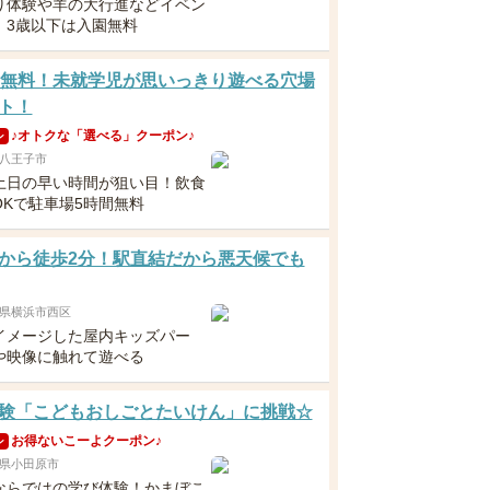
り体験や羊の大行進などイベン
！3歳以下は入園無料
歳無料！未就学児が思いっきり遊べる穴場
ト！
♪オトクな「選べる」クーポン♪
ン
八王子市
土日の早い時間が狙い目！飲食
OKで駐車場5時間無料
から徒歩2分！駅直結だから悪天候でも
県横浜市西区
イメージした屋内キッズパー
や映像に触れて遊べる
験「こどもおしごとたいけん」に挑戦☆
お得ないこーよクーポン♪
ン
県小田原市
ならではの学び体験！かまぼこ