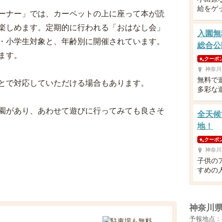
給をゲ
ーナー」では、カーペットの上に座って本が読
楽しめます。定期的に行われる「おはなし会」
入園無
・小学生対象と、年齢別に開催されています。
総合公
ます。
クーポ
神奈川
無料で
とで対応していただける場合もあります。
多彩な
園があり、あわせて遊びに行ってみても良さそ
全天候
地！
クーポ
神奈川
子供の
すめの
神奈川
予報地点：