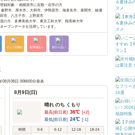
登録対象:・相模原市に在勤・在学の方
 秦野市、厚木市、大和市、伊勢原市、海老名市、座間市、綾瀬
田市、八王子市、上野原市
員の方 多摩美術大学、東京工科大学、桜美林大学
オープンデータを活用しています。
オムツ交換台
駐車場あり
駅から近い
報
6年08月08日 00時00分発表
8月9日(日)
晴れ のち くもり
36℃
最高[前日差]
[+2]
24℃
最低[前日差]
[-1]
時間
0-6
6-12
12-18
18-24