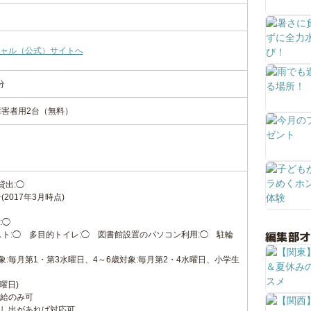
ャル（公式）サイトへ
分
障害者用2台（無料）
貸出:◯
(2017年3月時点)
:◯
編集部
スト:◯ 多目的トイレ:◯ 図書館設置のパソコン利用:◯ 駐輪
対象:毎月第1・第3水曜日、4～6歳対象:毎月第2・4水曜日、小学生
曜日)
給のみ可
し出があれば対応可。