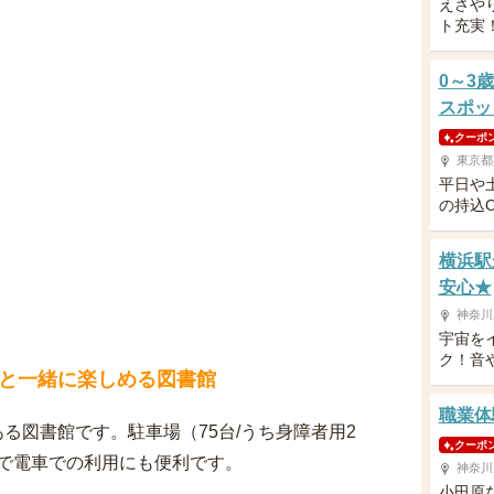
えさや
ト充実
0～3
スポッ
クーポ
東京都
平日や
の持込
横浜駅
安心★
神奈川
宇宙を
ク！音
と一緒に楽しめる図書館
職業体
る図書館です。駐車場（75台/うち身障者用2
クーポ
で電車での利用にも便利です。
神奈川
小田原