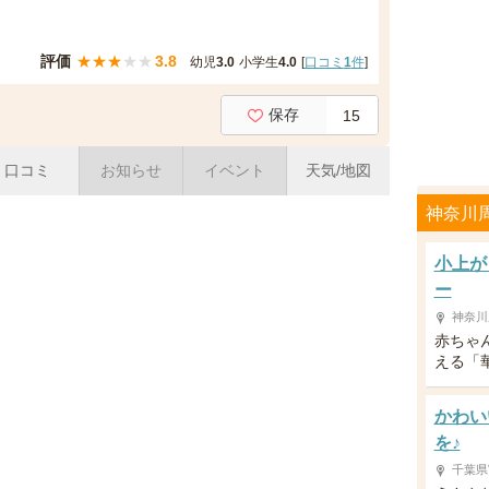
評価
★
★
★
★
★
3.8
幼児
3.0
小学生
4.0
[
口コミ
1
件
]
保存
15
口コミ
お知らせ
イベント
天気/地図
神奈川
小上が
ー
神奈川
赤ちゃ
える「
かわい
を♪
千葉県