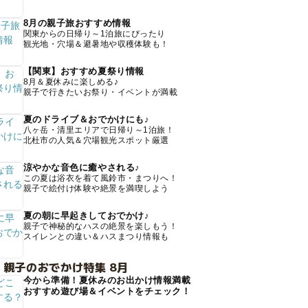
8月の親子旅おすすめ情報
関東からの日帰り～1泊旅にぴったり
観光地・穴場＆避暑地や収穫体験も！
【関東】おすすめ夏祭り情報
8月＆夏休みに楽しめる♪
親子で行きたいお祭り・イベントが満載
夏のドライブ＆おでかけにも♪
八ヶ岳・清里エリアで日帰り～1泊旅！
北杜市の人気＆穴場観光スポット厳選
涼やかな音色に癒やされる♪
この夏は浴衣を着て風鈴市・まつりへ！
親子で絵付け体験や絶景を満喫しよう
夏の朝に早起きしておでかけ♪
親子で神秘的なハスの絶景を楽しもう！
スイレンとの違い＆ハスまつり情報も
 親子のおでかけ特集 8月
今から準備！夏休みのお出かけ情報満載
おすすめ遊び場＆イベントをチェック！