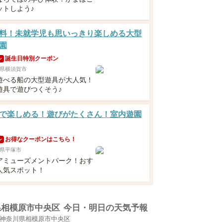
ットしよう♪
料！未就学児も思いっきり楽しめる大型
園
誕生日特別クーポン
ン
県横須賀市
遊べる船の大型遊具が大人気！
遊具で遊びつくそう♪
で楽しめる！遊びがたくさん！室内遊園
お得なクーポンはこちら！
ン
県平塚市
アミューズメントパーク！おす
人気スポット！
県相模原市中央区
今日・明日の天気予報
神奈川県相模原市中央区