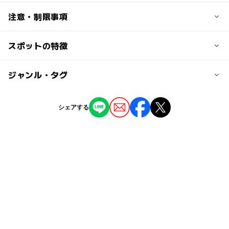
交通アクセス
注意・制限事項
神奈川中央交通路線バス 公所又は稲荷木 徒歩5分
スポットの特徴
子ども向けCD、DVDの貸出:◯
駐車場詳細
絵本の蔵書数:約2400冊(2018年1月時点)
貸出日数:14日
52台
ー
ー
駐車場あり
ジャンル・タグ
駅から近い
ネット予約:◯
◯
ー
授乳室あり
託児所
ジャンル
返却ポスト:◯
シェアする
多目的トイレ:◯
図書館
◯
ー
雨でもOK
ベビーカーOK
駐輪場:◯
タグ
ー
ー
食事持込OK
レストラン
所在市区町村以外の利用登録対象:厚木市に在勤・在学、又
雨でも遊べる
雨の日おでかけ
雨でも楽しめる
は相模原市、秦野市、大和市、伊勢原市、海老名市、座間
ー
◯
売店
オムツ交換台
本が読める
無料施設
雨の日でもOK
市、綾瀬市、愛川町、清川村、平塚市のいずれかに在住の
方。
※掲載情報は神奈川県のオープンデータを活用していま