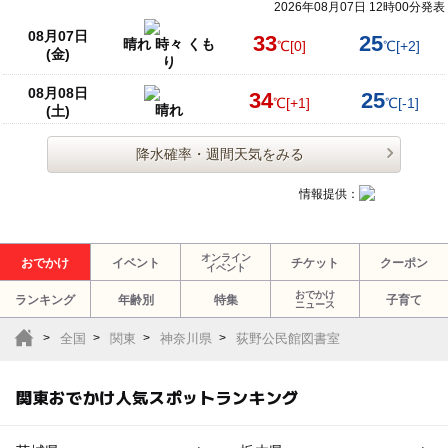
2026年08月07日 12時00分発表
08月07日
33
25
晴れ 時々 くも
℃
[0]
℃
[+2]
(金)
り
08月08日
34
25
℃
[+1]
℃
[-1]
晴れ
(土)
降水確率・週間天気をみる
情報提供：
オンライン
おでかけ
イベント
チケット
クーポン
イベント
おでかけ
ランキング
年齢別
特集
子育て
ニュース
全国
関東
神奈川県
荻野公民館図書室
関東おでかけ人気スポットランキング