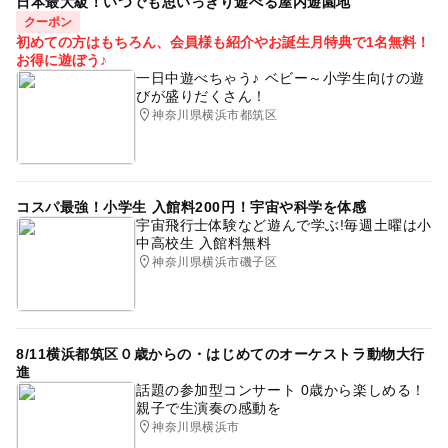
日本最大級！いつでも思いっきり遊べる屋内遊園地
クーポン
初めての方はもちろん、会員様も紹介やお誕生月特典で1名無料！
お得に遊ぼう♪
一日中遊べちゃう♪ ベビー～小学生向けの遊
びが盛りだくさん！
神奈川県横浜市都筑区
コスパ最強！小学生 入館料200円！宇宙や科学を体感
宇宙飛行士体験など遊んで学ぶ!毎週土曜は小
中高校生 入館料無料
神奈川県横浜市磯子区
8/11横浜都筑区０歳からの・はじめてのオーケストラ動物大行
進
話題の参加型コンサート 0歳から楽しめる！
親子で生演奏の感動を
神奈川県横浜市