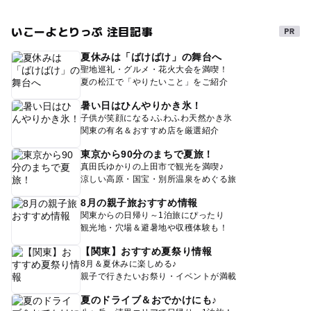
いこーよとりっぷ 注目記事
夏休みは「ばけばけ」の舞台へ
聖地巡礼・グルメ・花火大会を満喫！
夏の松江で「やりたいこと」をご紹介
暑い日はひんやりかき氷！
子供が笑顔になる♪ふわふわ天然かき氷
関東の有名＆おすすめ店を厳選紹介
東京から90分のまちで夏旅！
真田氏ゆかりの上田市で観光を満喫♪
涼しい高原・国宝・別所温泉をめぐる旅
8月の親子旅おすすめ情報
関東からの日帰り～1泊旅にぴったり
観光地・穴場＆避暑地や収穫体験も！
【関東】おすすめ夏祭り情報
8月＆夏休みに楽しめる♪
親子で行きたいお祭り・イベントが満載
夏のドライブ＆おでかけにも♪