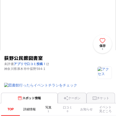
保存
1
荻野公民館図書室
未評価
アプリで口コミ投稿！
神奈川県厚木市中荻野594-1
スポット情報
クーポン
チケット
イベント
写真
口コミ
TOP
詳細情報
お知らせ
見どころ
1
0