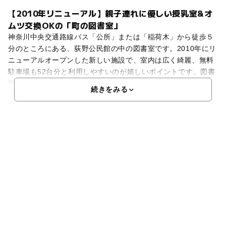
【2010年リニューアル】親子連れに優しい授乳室&オ
ムツ交換OKの「町の図書室」
神奈川中央交通路線バス「公所」または「稲荷木」から徒歩５
分のところにある、荻野公民館の中の図書室です。2010年にリ
ニューアルオープンした新しい施設で、室内は広く綺麗、無料
駐車場も52台分と利用しやすいのが嬉しいポイントです。図書
室では約2,300冊の子ども向け絵本とCDが並び、
続きをみる