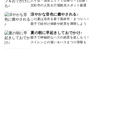
八ヶ岳・清里エリアで日帰り～1泊旅！
北杜市の人気＆穴場観光スポット厳選
涼やかな音色に癒やされる♪
この夏は浴衣を着て風鈴市・まつりへ！
親子で絵付け体験や絶景を満喫しよう
夏の朝に早起きしておでかけ♪
親子で神秘的なハスの絶景を楽しもう！
スイレンとの違い＆ハスまつり情報も