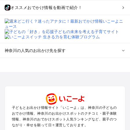
オススメおでかけ情報を動画で紹介！
神奈川の人気のお出かけ先を探す
神奈川のエリアからプール子ども連れのお出かけスポッ
トを探す
横浜・みなとみらい・中華街・ベイエリア・金沢八景のプール
お出かけ
鎌倉・湘南（藤沢・茅ヶ崎・平塚周辺）のプールお出かけ
小田原・熱海・湯河原・真鶴のプールお出かけ
町田・相模原・愛川・上野原のプールお出かけ
子どもとお出かけ情報サイト「いこーよ」は、神奈川の子どもの
新横浜・港北エリア・日吉・青葉台・鶴見のプールお出かけ
おでかけ情報、神奈川のお出かけスポットのクチコミ・親子体験
川崎のプールお出かけ
情報、神奈川のおでかけスポット人気ランキングなど、親子のつ
海老名・厚木のプールお出かけ
ながり・幸せを願って日々運営しております。