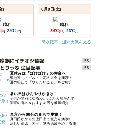
金)
8月8日(土)
晴れ
晴れ
℃
25℃
34℃
26℃
[0]
[+2]
[+1]
[0]
降水確率・週間天気を見る
け家族にイチオシ情報
とりっぷ 注目記事
夏休みは「ばけばけ」の舞台へ
聖地巡礼・グルメ・花火大会を満喫！
夏の松江で「やりたいこと」をご紹介
暑い日はひんやりかき氷！
子供が笑顔になる♪ふわふわ天然かき氷
関東の有名＆おすすめ店を厳選紹介
東京から90分のまちで夏旅！
真田氏ゆかりの上田市で観光を満喫♪
涼しい高原・国宝・別所温泉をめぐる旅