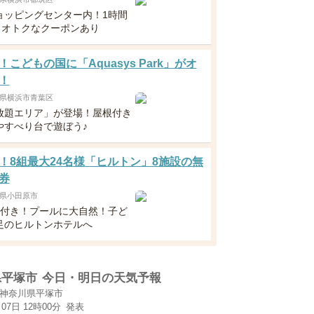
ョッピングセンター内！1時間
円～オトクなクーポンあり
！こどもの国に「Aquasys Park」がオ
！
県横浜市青葉区
放題エリア」が登場！屋根付き
やすべり台で遊ぼう♪
！8組最大24名様「ヒルトン」8施設の無
券
県小田原市
食付き！プールに大自然！子ど
足のヒルトンホテルへ
県平塚市
今日・明日の天気予報
神奈川県平塚市
月07日 12時00分
発表