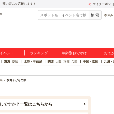
、夢の育みを応援します！
マイクーポン
春休み
イベント
ランキング
年齢別おでかけ
おで
東海
愛知
北陸・甲信越
関西
大阪
京都
兵庫
中国・四国
九州・
県
横内子どもの家
しですか？一覧はこちらから