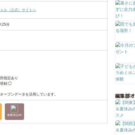
ャル（公式）サイトへ
ス25分
所指定あり
登録:◯
編集部
オープンデータを活用しています。
台
食事持込OK