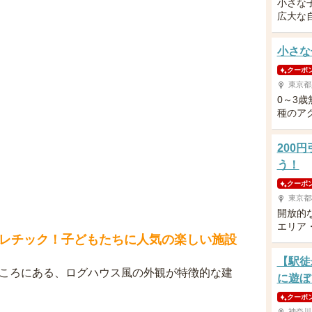
小さな
広大な
小さな
クーポ
東京都
0～3
種のア
200
う！
クーポ
東京都
開放的
エリア
レチック！子どもたちに人気の楽しい施設
【駅徒
ところにある、ログハウス風の外観が特徴的な建
に遊ぼ
クーポ
神奈川