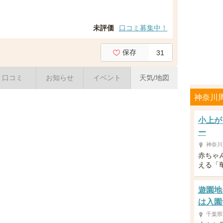
未評価
口コミ募集中！
保存
31
口コミ
お知らせ
イベント
天気/地図
神奈川
小上が
ー
神奈川
赤ちゃ
える「
遊園地
は入園
千葉県