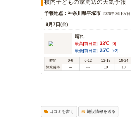
横内子どもの家周辺の天気予報
予報地点：神奈川県平塚市
2026年08月07
8月7日(金)
晴れ
33℃
最高[前日差]
[0]
25℃
最低[前日差]
[+2]
時間
0-6
6-12
12-18
18-24
降水確率
---
---
10
10
口コミを書く
施設情報を送る