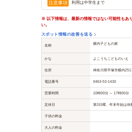
利用は中学生まで
注意事項
※ 以下情報は、最新の情報ではない可能性もあ
い。
スポット情報の改善を送る
横内子どもの家
名称
かな
よこうちこどものいえ
住所
神奈川県平塚市横内2517
電話番号
0463-53-1430
営業時間
10時00分 ～ 17時00分
定休日
第3日曜、年末年始は休
子供の料金
大人の料金