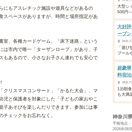
大型シ
らにもアスレチック施設や遊具などがあるの
500
食スペースがありますが、時間と場所指定があ
大好評
ープン
書室、各種カードゲーム、「床下迷路」という
神奈川
「遊び
には市内で唯一「ターザンロープ」があり、子
プール
スもあるので、小さなお子さん連れでも安心で
超豪華
料宿泊
！
神奈川
1泊朝
「クリスマスコンサート」「かるた大会」、マ
も大満
幼児と保護者を対象にした「子どもの家おやこ
親子あそびを楽しんだりできます。参加には事
のチェックをお忘れなく。
神奈川
予報地点：
2026年08