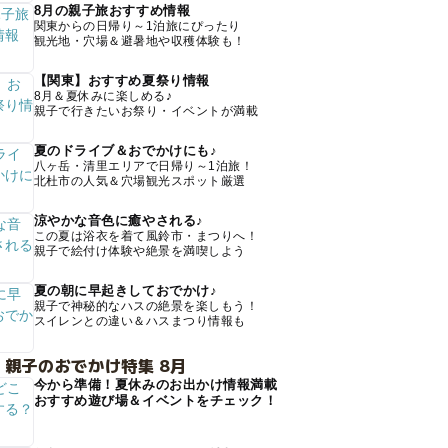
8月の親子旅おすすめ情報
関東からの日帰り～1泊旅にぴったり
観光地・穴場＆避暑地や収穫体験も！
【関東】おすすめ夏祭り情報
8月＆夏休みに楽しめる♪
親子で行きたいお祭り・イベントが満載
夏のドライブ＆おでかけにも♪
八ヶ岳・清里エリアで日帰り～1泊旅！
北杜市の人気＆穴場観光スポット厳選
涼やかな音色に癒やされる♪
この夏は浴衣を着て風鈴市・まつりへ！
親子で絵付け体験や絶景を満喫しよう
夏の朝に早起きしておでかけ♪
親子で神秘的なハスの絶景を楽しもう！
スイレンとの違い＆ハスまつり情報も
 親子のおでかけ特集 8月
今から準備！夏休みのお出かけ情報満載
おすすめ遊び場＆イベントをチェック！