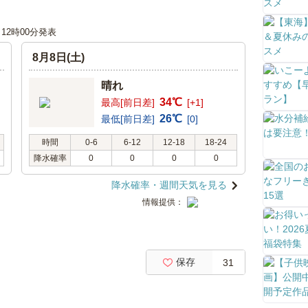
日 12時00分発表
8月8日(土)
晴れ
34℃
最高[前日差]
[+1]
26℃
最低[前日差]
[0]
時間
0-6
6-12
12-18
18-24
降水確率
0
0
0
0
降水確率・週間天気を見る
情報提供：
保存
31