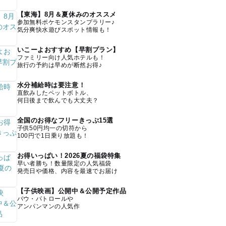
【東海】8月＆夏休みのオススメ
参加無料ポケモンスタンプラリー♪
気分爽快水遊びスポット情報も！
いこーよおすすめ【早割プラン】
ファミリー向け人気ホテルも！
旅行の予約は早めが断然お得♪
水分補給時は要注意！
直飲みしたペットボトル、
何日後まで飲んでも大丈夫？
全国のお得なフリーきっぷ15選
子供50円均一の切符から
100円で1日乗り放題も！
お得いっぱい！2026夏の福袋特集
早い者勝ち！数量限定の人気福袋
発売日や価格、内容を最速でお届け
【子供映画】公開中＆公開予定作品
パウ・パトロールや
アンパンマンの人気作