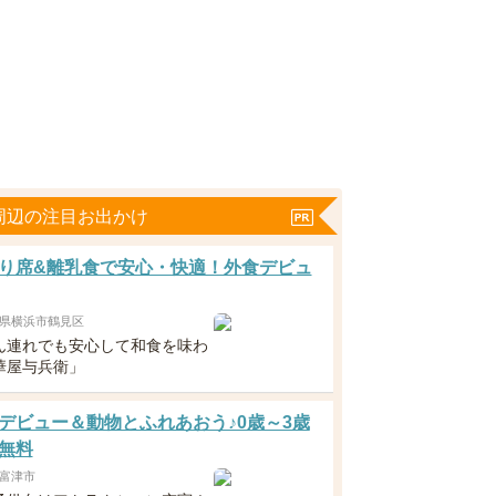
周辺の注目お出かけ
り席&離乳食で安心・快適！外食デビュ
県横浜市鶴見区
ん連れでも安心して和食を味わ
華屋与兵衛」
デビュー＆動物とふれあおう♪0歳～3歳
無料
富津市