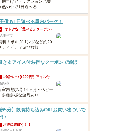
子供向けアトラクション充実！
自然の中で1日遊べる
子供も1日遊べる屋内パーク！
♪オトクな「選べる」クーポン♪
ン
八王子市
歳無料！ボルダリングなど約20
クティビティ遊び放題
円引き＆アイス付お得なクーポンで遊ぼ
1会計につき200円引アイス付
ン
稲城市
な室内遊び場！6ヶ月～ベビー
・多種多様な遊具あり
歩5分】飲食持ち込みOK!お買い物ついで
う♪
お得に遊ぼう！！
ン
県横浜市都筑区