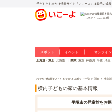
子どもとお出かけ情報サイト「いこーよ」は親子の成長
スポット
101,132件
スポット
イベント
オンライン
北海道・東北
北海道
関東
東京
神奈川
千葉
埼玉
おでかけ情報TOP
おでかけスポット一覧
関東
神奈川
横内子どもの家の基本情報
平塚市の児童館をお探