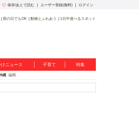
保存/あとで読む
ユーザー登録(無料)
ログイン
雨の日でもOK
動物とふれあう
1日中遊べるスポット
かけニュース
子育て
特集
沖縄
福岡