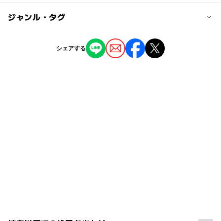
保護者と子供からの相談対応:◯
ー
ー
駐車場あり
ジャンル・タグ
駅から近い
母親クラブ:◯
駐輪場:◯
ー
ー
授乳室あり
託児所
ジャンル
設備:多目的ホール、図書コーナー、会議室(ボランティア
シェアする
活動室)、事務室、児童クラブ室
児童館
◯
ー
雨でもOK
ベビーカーOK
タグ
※掲載情報は神奈川県のオープンデータを活用していま
ー
ー
食事持込OK
レストラン
す。
雨の日でもOK
雨でも遊べる
雨でも楽しめる
ー
◯
売店
オムツ交換台
無料施設
雨の日おでかけ