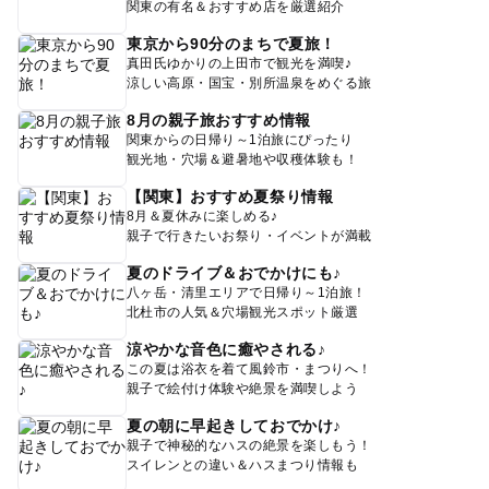
関東の有名＆おすすめ店を厳選紹介
東京から90分のまちで夏旅！
真田氏ゆかりの上田市で観光を満喫♪
涼しい高原・国宝・別所温泉をめぐる旅
8月の親子旅おすすめ情報
関東からの日帰り～1泊旅にぴったり
観光地・穴場＆避暑地や収穫体験も！
【関東】おすすめ夏祭り情報
8月＆夏休みに楽しめる♪
親子で行きたいお祭り・イベントが満載
夏のドライブ＆おでかけにも♪
八ヶ岳・清里エリアで日帰り～1泊旅！
北杜市の人気＆穴場観光スポット厳選
涼やかな音色に癒やされる♪
この夏は浴衣を着て風鈴市・まつりへ！
親子で絵付け体験や絶景を満喫しよう
夏の朝に早起きしておでかけ♪
親子で神秘的なハスの絶景を楽しもう！
スイレンとの違い＆ハスまつり情報も