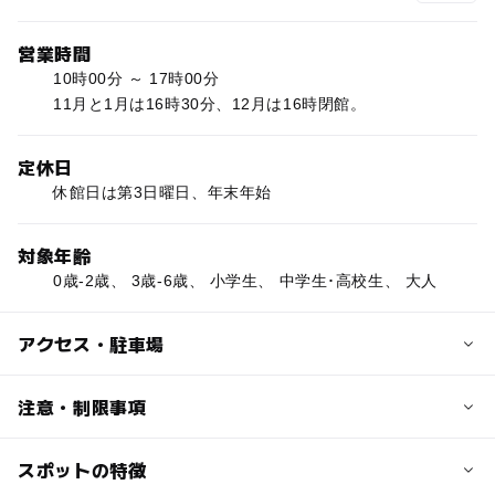
営業時間
10時00分 ～ 17時00分
11月と1月は16時30分、12月は16時閉館。
定休日
休館日は第3日曜日、年末年始
対象年齢
0歳-2歳、 3歳-6歳、 小学生、 中学生･高校生、 大人
アクセス・駐車場
交通アクセス
注意・制限事項
藤沢駅北口から神奈中バス「遊行寺坂上」下車徒歩5分
スポットの特徴
外遊びスペース:◯
図書スペース:◯