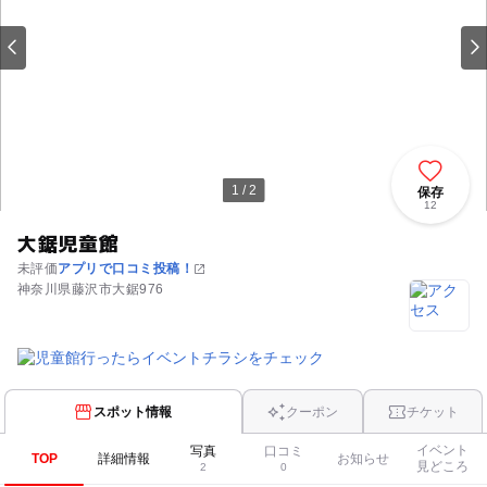
1 / 2
保存
12
大鋸児童館
未評価
アプリで口コミ投稿！
神奈川県藤沢市大鋸976
スポット情報
クーポン
チケット
イベント
写真
口コミ
TOP
詳細情報
お知らせ
見どころ
2
0