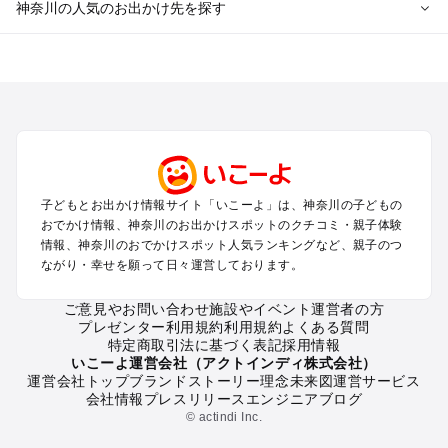
神奈川の人気のお出かけ先を探す
神奈川のエリアからプール子ども連れのお出かけスポッ
トを探す
横浜・みなとみらい・中華街・ベイエリア・金沢八景のプール
お出かけ
鎌倉・湘南（藤沢・茅ヶ崎・平塚周辺）のプールお出かけ
小田原・熱海・湯河原・真鶴のプールお出かけ
町田・相模原・愛川・上野原のプールお出かけ
子どもとお出かけ情報サイト「いこーよ」は、神奈川の子どもの
新横浜・港北エリア・日吉・青葉台・鶴見のプールお出かけ
おでかけ情報、神奈川のお出かけスポットのクチコミ・親子体験
川崎のプールお出かけ
情報、神奈川のおでかけスポット人気ランキングなど、親子のつ
海老名・厚木のプールお出かけ
ながり・幸せを願って日々運営しております。
三浦半島（横須賀・三浦）のプールお出かけ
箱根（湯本・強羅・小涌谷・仙石原・芦ノ湖）のプールお出か
ご意見やお問い合わせ
施設やイベント運営者の方
プレゼンター利用規約
利用規約
よくある質問
け
特定商取引法に基づく表記
採用情報
秦野・南足柄・丹沢のプールお出かけ
いこーよ運営会社（アクトインディ株式会社）
戸塚・港南・旭・瀬谷・泉（横浜）のプールお出かけ
運営会社トップ
ブランドストーリー
理念
未来図
運営サービス
会社情報
プレスリリース
エンジニアブログ
© actindi Inc.
神奈川の定番お出かけスポット