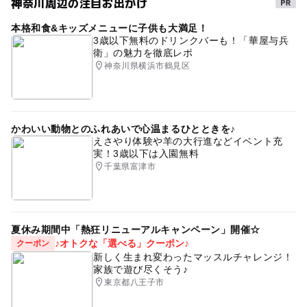
神奈川周辺の注目お出かけ
本格和食&キッズメニューに子供も大満足！
3歳以下無料のドリンクバーも！「華屋与兵
衛」の魅力を徹底レポ
神奈川県横浜市鶴見区
かわいい動物とのふれあいで心温まるひとときを♪
えさやり体験や羊の大行進などイベント充
実！3歳以下は入園無料
千葉県富津市
夏休み期間中「熱狂リニューアルキャンペーン」開催☆
♪オトクな「選べる」クーポン♪
クーポン
新しく生まれ変わったマッスルチャレンジ！
家族で遊び尽くそう♪
東京都八王子市