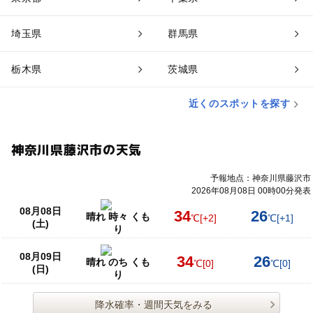
埼玉県
群馬県
栃木県
茨城県
近くのスポットを探す
神奈川県藤沢市の天気
予報地点：神奈川県藤沢市
2026年08月08日 00時00分発表
08月08日
34
26
晴れ 時々 くも
℃
[+2]
℃
[+1]
(土)
り
08月09日
34
26
晴れ のち くも
℃
[0]
℃
[0]
(日)
り
降水確率・週間天気をみる