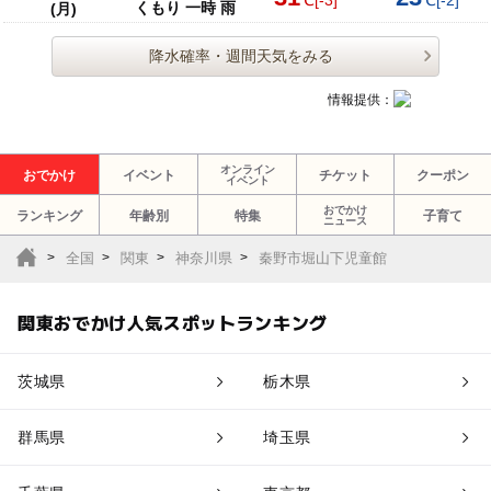
℃
[-3]
℃
[-2]
くもり 一時 雨
(月)
降水確率・週間天気をみる
情報提供：
オンライン
おでかけ
イベント
チケット
クーポン
イベント
おでかけ
ランキング
年齢別
特集
子育て
ニュース
全国
関東
神奈川県
秦野市堀山下児童館
関東おでかけ人気スポットランキング
茨城県
栃木県
群馬県
埼玉県