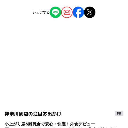
ー
ー
授乳室あり
託児所
ジャンル
地域住民の利用については、事前に団体登録し、利用申請
シェアする
すること。
児童館
◯
ー
雨でもOK
ベビーカーOK
※掲載情報は神奈川県のオープンデータを活用していま
タグ
す。
ー
ー
食事持込OK
レストラン
アクティビティ
無料施設
朝から遊べる
ー
ー
売店
オムツ交換台
雨でも楽しめる
雨でも遊べる
雨の日でもOK
雨の日おでかけ
神奈川周辺の注目お出かけ
小上がり席&離乳食で安心・快適！外食デビュー