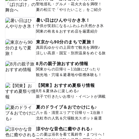
聖地巡礼・グルメ・花火大会を満喫！
夏の松江で「やりたいこと」をご紹介
暑い日はひんやりかき氷！
子供が笑顔になる♪ふわふわ天然かき氷
関東の有名＆おすすめ店を厳選紹介
東京から90分のまちで夏旅！
真田氏ゆかりの上田市で観光を満喫♪
涼しい高原・国宝・別所温泉をめぐる旅
8月の親子旅おすすめ情報
関東からの日帰り～1泊旅にぴったり
観光地・穴場＆避暑地や収穫体験も！
【関東】おすすめ夏祭り情報
8月＆夏休みに楽しめる♪
親子で行きたいお祭り・イベントが満載
夏のドライブ＆おでかけにも♪
八ヶ岳・清里エリアで日帰り～1泊旅！
北杜市の人気＆穴場観光スポット厳選
涼やかな音色に癒やされる♪
この夏は浴衣を着て風鈴市・まつりへ！