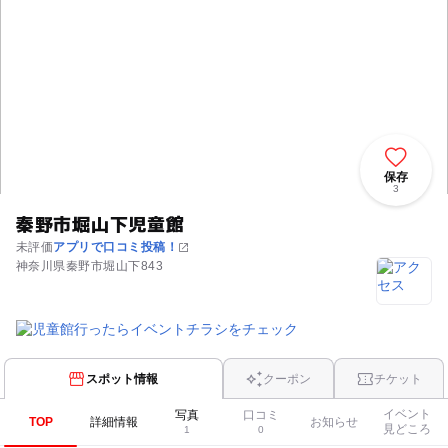
保存
3
秦野市堀山下児童館
未評価
アプリで口コミ投稿！
神奈川県秦野市堀山下843
スポット情報
クーポン
チケット
イベント
写真
口コミ
TOP
詳細情報
お知らせ
見どころ
1
0