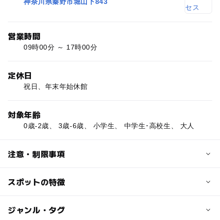
神奈川県秦野市堀山下843
営業時間
09時00分 ～ 17時00分
定休日
祝日、年末年始休館
対象年齢
0歳-2歳、 3歳-6歳、 小学生、 中学生･高校生、 大人
注意・制限事項
スポットの特徴
外遊びスペース:◯
図書スペース:◯
駐輪場:◯
ー
ー
駐車場あり
ジャンル・タグ
駅から近い
設備:卓球台有り