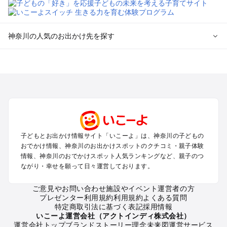
神奈川の人気のお出かけ先を探す
神奈川のエリアからプール子ども連れのお出かけスポッ
トを探す
横浜・みなとみらい・中華街・ベイエリア・金沢八景のプール
お出かけ
鎌倉・湘南（藤沢・茅ヶ崎・平塚周辺）のプールお出かけ
小田原・熱海・湯河原・真鶴のプールお出かけ
町田・相模原・愛川・上野原のプールお出かけ
子どもとお出かけ情報サイト「いこーよ」は、神奈川の子どもの
新横浜・港北エリア・日吉・青葉台・鶴見のプールお出かけ
おでかけ情報、神奈川のお出かけスポットのクチコミ・親子体験
川崎のプールお出かけ
情報、神奈川のおでかけスポット人気ランキングなど、親子のつ
海老名・厚木のプールお出かけ
ながり・幸せを願って日々運営しております。
三浦半島（横須賀・三浦）のプールお出かけ
箱根（湯本・強羅・小涌谷・仙石原・芦ノ湖）のプールお出か
ご意見やお問い合わせ
施設やイベント運営者の方
プレゼンター利用規約
利用規約
よくある質問
け
特定商取引法に基づく表記
採用情報
秦野・南足柄・丹沢のプールお出かけ
いこーよ運営会社（アクトインディ株式会社）
戸塚・港南・旭・瀬谷・泉（横浜）のプールお出かけ
運営会社トップ
ブランドストーリー
理念
未来図
運営サービス