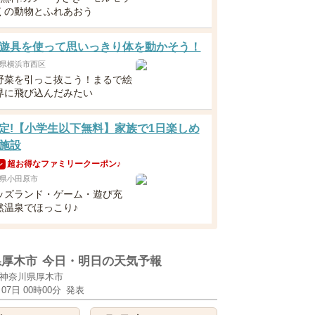
くの動物とふれあおう
遊具を使って思いっきり体を動かそう！
県横浜市西区
野菜を引っこ抜こう！まるで絵
界に飛び込んだみたい
定!【小学生以下無料】家族で1日楽しめ
施設
超お得なファミリークーポン♪
ン
県小田原市
ッズランド・ゲーム・遊び充
然温泉でほっこり♪
県厚木市
今日・明日の天気予報
神奈川県厚木市
月07日 00時00分
発表