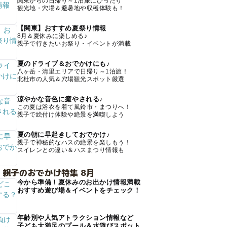
関東からの日帰り～1泊旅にぴったり
観光地・穴場＆避暑地や収穫体験も！
【関東】おすすめ夏祭り情報
8月＆夏休みに楽しめる♪
親子で行きたいお祭り・イベントが満載
夏のドライブ＆おでかけにも♪
八ヶ岳・清里エリアで日帰り～1泊旅！
北杜市の人気＆穴場観光スポット厳選
涼やかな音色に癒やされる♪
この夏は浴衣を着て風鈴市・まつりへ！
親子で絵付け体験や絶景を満喫しよう
夏の朝に早起きしておでかけ♪
親子で神秘的なハスの絶景を楽しもう！
スイレンとの違い＆ハスまつり情報も
 親子のおでかけ特集 8月
今から準備！夏休みのお出かけ情報満載
おすすめ遊び場＆イベントをチェック！
年齢別や人気アトラクション情報など
子ども大満足のプール＆水遊びスポット