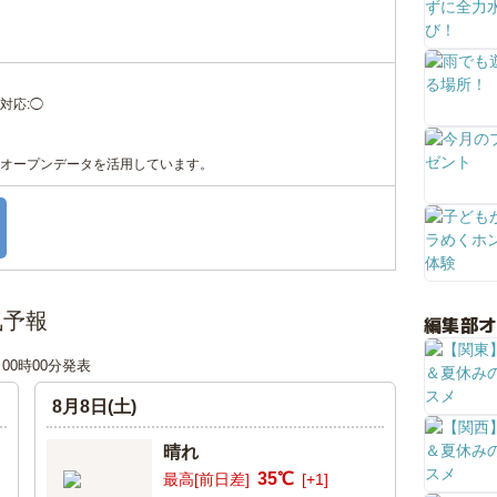
対応:◯
オープンデータを活用しています。
気予報
編集部
日 00時00分発表
8月8日(土)
晴れ
35℃
最高[前日差]
[+1]