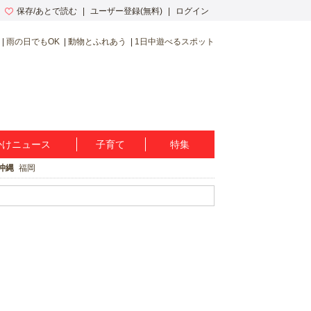
保存/あとで読む
ユーザー登録(無料)
ログイン
雨の日でもOK
動物とふれあう
1日中遊べるスポット
かけニュース
子育て
特集
沖縄
福岡