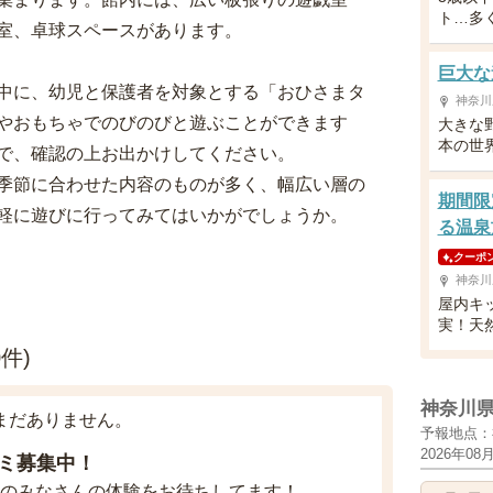
ト…多
室、卓球スペースがあります。
巨大な
中に、幼児と保護者を対象とする「おひさまタ
神奈川
やおもちゃでのびのびと遊ぶことができます
大きな
本の世
で、確認の上お出かけしてください。
季節に合わせた内容のものが多く、幅広い層の
期間限
軽に遊びに行ってみてはいかがでしょうか。
る温泉
クーポ
神奈川
屋内キ
実！天
件)
神奈川
まだありません。
予報地点：
2026年08
ミ募集中！
のみなさんの体験をお待ちしてます！