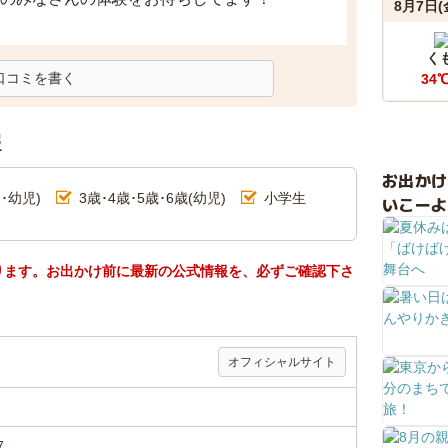
8月7日(
く
口コミを書く
34
報
お出か
･幼児)
3歳･4歳･5歳･6歳(幼児)
小学生
いこーよ
ります。お出かけ前に最新の公式情報を、必ずご確認下さ
オフィシャルサイト
7