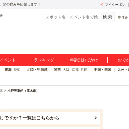
、夢の育みを応援します！
マイクーポン
春休み
イベント
ランキング
年齢別おでかけ
おで
東海
愛知
北陸・甲信越
関西
大阪
京都
兵庫
中国・四国
九州・
県
小野児童館（厚木市）
報
しですか？一覧はこちらから