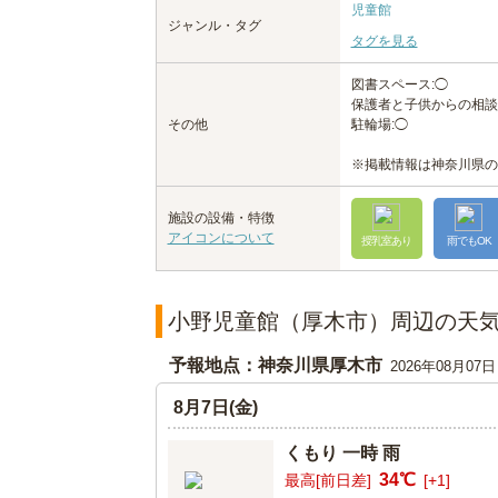
児童館
ジャンル・タグ
タグを見る
図書スペース:◯
保護者と子供からの相談
その他
駐輪場:◯
※掲載情報は神奈川県の
施設の設備・特徴
アイコンについて
授乳室あり
雨でもOK
小野児童館（厚木市）周辺の天
予報地点：神奈川県厚木市
2026年08月07
8月7日(金)
くもり 一時 雨
34℃
最高[前日差]
[+1]