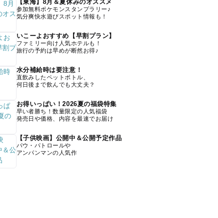
【東海】8月＆夏休みのオススメ
参加無料ポケモンスタンプラリー♪
気分爽快水遊びスポット情報も！
いこーよおすすめ【早割プラン】
ファミリー向け人気ホテルも！
旅行の予約は早めが断然お得♪
水分補給時は要注意！
直飲みしたペットボトル、
何日後まで飲んでも大丈夫？
お得いっぱい！2026夏の福袋特集
早い者勝ち！数量限定の人気福袋
発売日や価格、内容を最速でお届け
【子供映画】公開中＆公開予定作品
パウ・パトロールや
アンパンマンの人気作