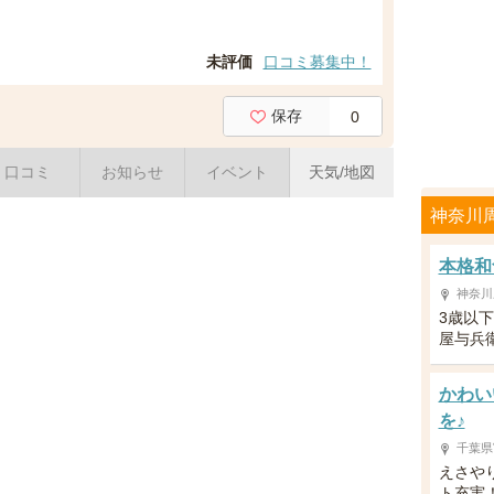
未評価
口コミ募集中！
保存
0
口コミ
お知らせ
イベント
天気/地図
神奈川
本格和
神奈川
3歳以
屋与兵
かわい
を♪
千葉県
えさや
ト充実