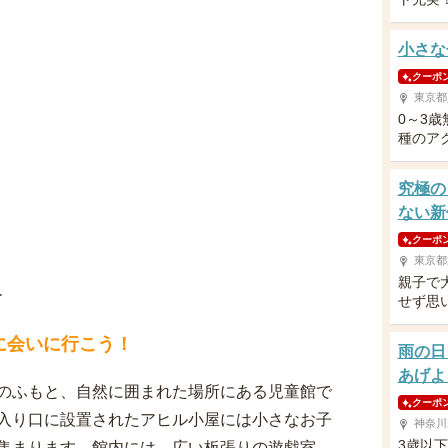
小さな
クーポ
東京都
0～3
種のア
究極の
ない新
クーポ
東京都
親子で
介
せず思
に会いに行こう！
雨の日
あげよ
のふもと、自然に囲まれた場所にある児童館で
クーポ
入り口に設置されたアヒル小屋には小さなお子
神奈川
3歳以
集まります。館内には、広い板張りの遊戯室