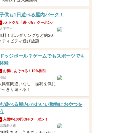
子供も1日遊べる屋内パーク！
♪オトクな「選べる」クーポン♪
ン
八王子市
歳無料！ボルダリングなど約20
クティビティ遊び放題
ドッジボール？ゲームでもスポーツでも
体験
お得にあそべる！10%割引
ン
港区
大興奮間違いなし！怪我を気に
いっきり遊べる！
も遊べる屋内♪かわいい動物におやつを
う
入園料100円OFFクーポン！
ン
県海老名市
下無料!カメ・うさぎ・モルモッ