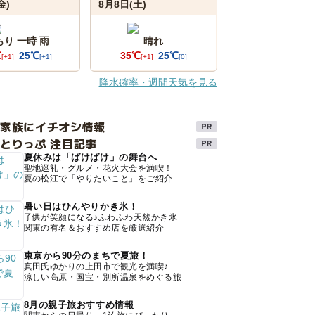
金)
8月8日(土)
もり 一時 雨
晴れ
℃
25℃
35℃
25℃
[+1]
[+1]
[+1]
[0]
降水確率・週間天気を見る
け家族にイチオシ情報
とりっぷ 注目記事
夏休みは「ばけばけ」の舞台へ
聖地巡礼・グルメ・花火大会を満喫！
夏の松江で「やりたいこと」をご紹介
暑い日はひんやりかき氷！
子供が笑顔になる♪ふわふわ天然かき氷
関東の有名＆おすすめ店を厳選紹介
東京から90分のまちで夏旅！
真田氏ゆかりの上田市で観光を満喫♪
涼しい高原・国宝・別所温泉をめぐる旅
8月の親子旅おすすめ情報