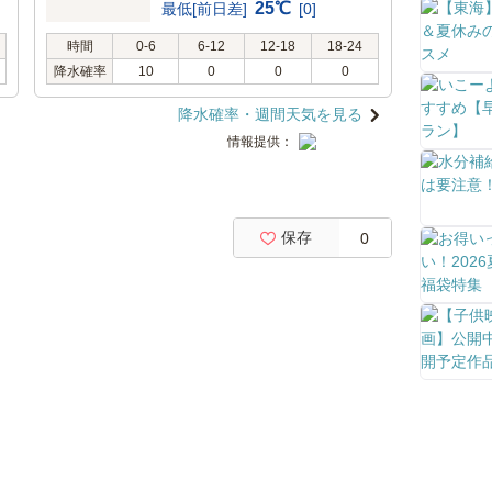
25℃
最低[前日差]
[0]
時間
0-6
6-12
12-18
18-24
降水確率
10
0
0
0
降水確率・週間天気を見る
情報提供：
保存
0