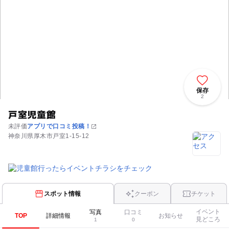
保存
2
戸室児童館
未評価
アプリで口コミ投稿！
神奈川県厚木市戸室1-15-12
スポット情報
クーポン
チケット
イベント
写真
口コミ
TOP
詳細情報
お知らせ
見どころ
1
0