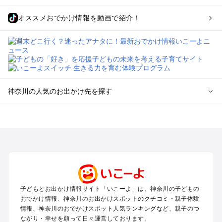
オススメおでかけ情報を動画で紹介！
神奈川の人気のお出かけ先を探す
神奈川のエリアからプール子ども連れのお出かけスポッ
トを探す
横浜・みなとみらい・中華街・ベイエリア・金沢八景のプール
お出かけ
鎌倉・湘南（藤沢・茅ヶ崎・平塚周辺）のプールお出かけ
小田原・熱海・湯河原・真鶴のプールお出かけ
町田・相模原・愛川・上野原のプールお出かけ
子どもとお出かけ情報サイト「いこーよ」は、神奈川の子どもの
新横浜・港北エリア・日吉・青葉台・鶴見のプールお出かけ
おでかけ情報、神奈川のお出かけスポットのクチコミ・親子体験
川崎のプールお出かけ
情報、神奈川のおでかけスポット人気ランキングなど、親子のつ
海老名・厚木のプールお出かけ
ながり・幸せを願って日々運営しております。