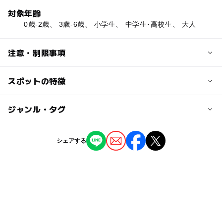
対象年齢
0歳-2歳、 3歳-6歳、 小学生、 中学生･高校生、 大人
注意・制限事項
スポットの特徴
図書スペース:◯
保護者と子供からの相談対応:◯
駐輪場:◯
ー
ー
駐車場あり
ジャンル・タグ
駅から近い
※掲載情報は神奈川県のオープンデータを活用していま
◯
ー
授乳室あり
託児所
ジャンル
す。
シェアする
児童館
◯
ー
雨でもOK
ベビーカーOK
タグ
ー
ー
食事持込OK
レストラン
雨でも楽しめる
無料施設
雨の日でもOK
ー
ー
売店
オムツ交換台
雨の日おでかけ
雨でも遊べる