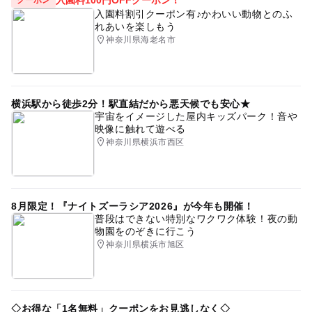
入園料100円OFFクーポン！
クーポン
入園料割引クーポン有♪かわいい動物とのふ
れあいを楽しもう
神奈川県海老名市
横浜駅から徒歩2分！駅直結だから悪天候でも安心★
宇宙をイメージした屋内キッズパーク！音や
映像に触れて遊べる
神奈川県横浜市西区
8月限定！『ナイトズーラシア2026』が今年も開催！
普段はできない特別なワクワク体験！夜の動
物園をのぞきに行こう
神奈川県横浜市旭区
◇お得な「1名無料」クーポンをお見逃しなく◇