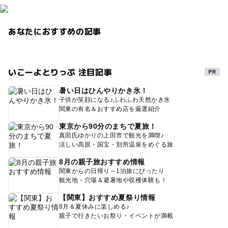
あなたにおすすめの記事
いこーよとりっぷ 注目記事
暑い日はひんやりかき氷！
子供が笑顔になる♪ふわふわ天然かき氷
関東の有名＆おすすめ店を厳選紹介
東京から90分のまちで夏旅！
真田氏ゆかりの上田市で観光を満喫♪
涼しい高原・国宝・別所温泉をめぐる旅
8月の親子旅おすすめ情報
関東からの日帰り～1泊旅にぴったり
観光地・穴場＆避暑地や収穫体験も！
【関東】おすすめ夏祭り情報
8月＆夏休みに楽しめる♪
親子で行きたいお祭り・イベントが満載