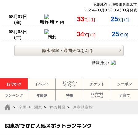
予報地点：神奈川県厚木市
2026年08月07日 06時00分発表
08月07日
33
25
℃
[-1]
℃
[+1]
晴れ 時々 雨
(金)
08月08日
34
25
℃
[+1]
℃
[0]
晴れ
(土)
降水確率・週間天気をみる
情報提供：
オンライン
おでかけ
イベント
チケット
クーポン
イベント
おでかけ
ランキング
年齢別
特集
子育て
ニュース
全国
関東
神奈川県
戸室児童館
関東おでかけ人気スポットランキング