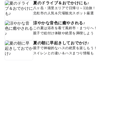
夏のドライブ＆おでかけにも♪
八ヶ岳・清里エリアで日帰り～1泊旅！
北杜市の人気＆穴場観光スポット厳選
涼やかな音色に癒やされる♪
この夏は浴衣を着て風鈴市・まつりへ！
親子で絵付け体験や絶景を満喫しよう
夏の朝に早起きしておでかけ♪
親子で神秘的なハスの絶景を楽しもう！
スイレンとの違い＆ハスまつり情報も