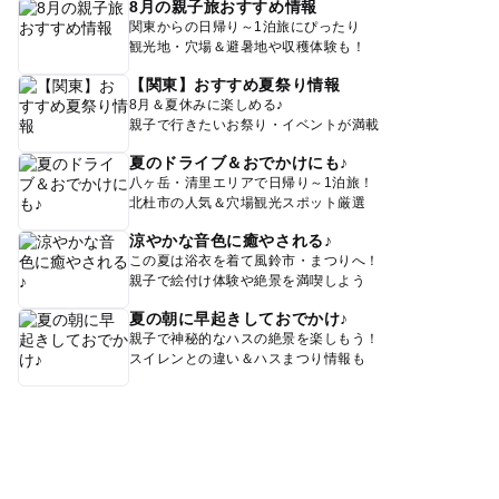
8月の親子旅おすすめ情報
関東からの日帰り～1泊旅にぴったり
観光地・穴場＆避暑地や収穫体験も！
【関東】おすすめ夏祭り情報
8月＆夏休みに楽しめる♪
親子で行きたいお祭り・イベントが満載
夏のドライブ＆おでかけにも♪
八ヶ岳・清里エリアで日帰り～1泊旅！
北杜市の人気＆穴場観光スポット厳選
涼やかな音色に癒やされる♪
この夏は浴衣を着て風鈴市・まつりへ！
親子で絵付け体験や絶景を満喫しよう
夏の朝に早起きしておでかけ♪
親子で神秘的なハスの絶景を楽しもう！
スイレンとの違い＆ハスまつり情報も