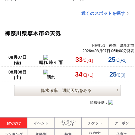
近くのスポットを探す
神奈川県厚木市の天気
予報地点：神奈川県厚木市
2026年08月07日 06時00分発表
08月07日
33
25
℃
[-1]
℃
[+1]
晴れ 時々 雨
(金)
08月08日
34
25
℃
[+1]
℃
[0]
晴れ
(土)
降水確率・週間天気をみる
情報提供：
オンライン
おでかけ
イベント
チケット
クーポン
イベント
おでかけ
ランキング
年齢別
特集
子育て