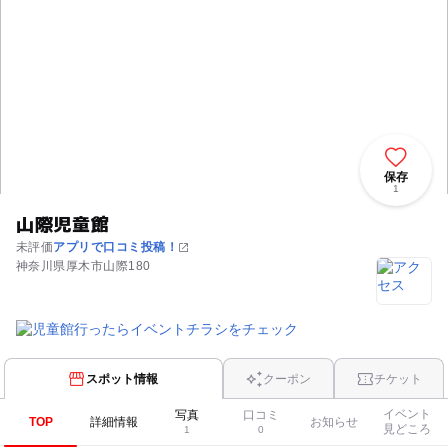
保存
1
山際児童館
未評価
アプリで口コミ投稿！
神奈川県厚木市山際180
スポット情報
クーポン
チケット
イベント
写真
口コミ
TOP
詳細情報
お知らせ
見どころ
1
0