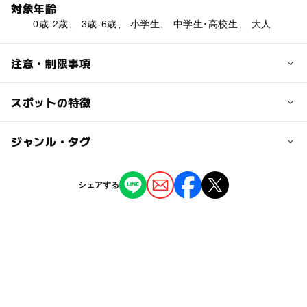
対象年齢
0歳-2歳、 3歳-6歳、 小学生、 中学生･高校生、 大人
注意・制限事項
スポットの特徴
図書スペース:◯
保護者と子供からの相談対応:◯
駐輪場:◯
ー
ー
駐車場あり
ジャンル・タグ
駅から近い
※掲載情報は神奈川県のオープンデータを活用していま
◯
ー
授乳室あり
託児所
ジャンル
す。
シェアする
児童館
◯
ー
雨でもOK
ベビーカーOK
タグ
ー
ー
食事持込OK
レストラン
雨の日おでかけ
雨の日でもOK
雨でも遊べる
ー
ー
売店
オムツ交換台
無料施設
雨でも楽しめる