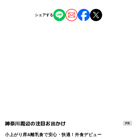
台第12下車 徒歩約4分
ー
ー
授乳室あり
託児所
ジャンル
所在市区町村以外の利用登録:◯
シェアする
駐車場詳細
児童館
◯
ー
雨でもOK
ベビーカーOK
※掲載情報は神奈川県のオープンデータを活用していま
無料（駐車台数は3台）
す。
タグ
ー
ー
食事持込OK
レストラン
朝から遊べる
雨の日でもOK
雨でも楽しめる
ー
◯
売店
オムツ交換台
雨でも遊べる
雨の日おでかけ
無料施設
神奈川周辺の注目お出かけ
小上がり席&離乳食で安心・快適！外食デビュー