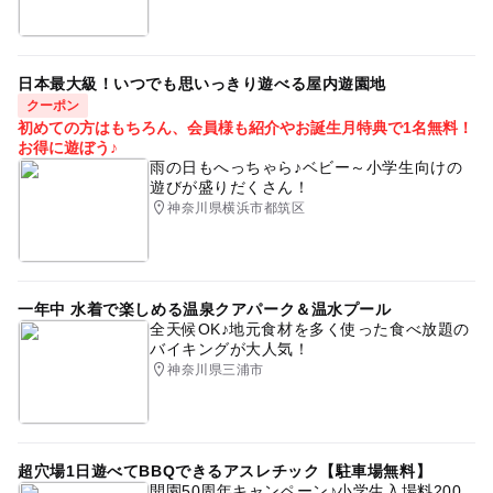
日本最大級！いつでも思いっきり遊べる屋内遊園地
クーポン
初めての方はもちろん、会員様も紹介やお誕生月特典で1名無料！
お得に遊ぼう♪
雨の日もへっちゃら♪ベビー～小学生向けの
遊びが盛りだくさん！
神奈川県横浜市都筑区
一年中 水着で楽しめる温泉クアパーク＆温水プール
全天候OK♪地元食材を多く使った食べ放題の
バイキングが大人気！
神奈川県三浦市
超穴場1日遊べてBBQできるアスレチック【駐車場無料】
開園50周年キャンペーン♪小学生入場料200