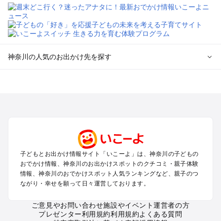
神奈川の人気のお出かけ先を探す
神奈川のエリアからプール子ども連れのお出かけスポッ
トを探す
横浜・みなとみらい・中華街・ベイエリア・金沢八景のプール
お出かけ
鎌倉・湘南（藤沢・茅ヶ崎・平塚周辺）のプールお出かけ
小田原・熱海・湯河原・真鶴のプールお出かけ
町田・相模原・愛川・上野原のプールお出かけ
子どもとお出かけ情報サイト「いこーよ」は、神奈川の子どもの
新横浜・港北エリア・日吉・青葉台・鶴見のプールお出かけ
おでかけ情報、神奈川のお出かけスポットのクチコミ・親子体験
川崎のプールお出かけ
情報、神奈川のおでかけスポット人気ランキングなど、親子のつ
海老名・厚木のプールお出かけ
ながり・幸せを願って日々運営しております。
三浦半島（横須賀・三浦）のプールお出かけ
箱根（湯本・強羅・小涌谷・仙石原・芦ノ湖）のプールお出か
ご意見やお問い合わせ
施設やイベント運営者の方
プレゼンター利用規約
利用規約
よくある質問
け