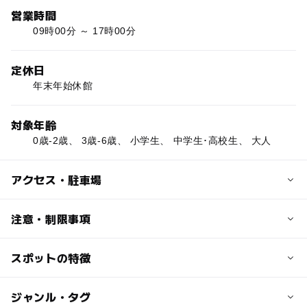
営業時間
09時00分 ～ 17時00分
定休日
年末年始休館
対象年齢
0歳-2歳、 3歳-6歳、 小学生、 中学生･高校生、 大人
アクセス・駐車場
交通アクセス
注意・制限事項
相鉄バス 海老名駅行・綾瀬市
役所行 国分寺台経由
スポットの特徴
外遊びスペース:◯
国分寺台第12下車
図書スペース:◯
徒歩約4分
駐輪場:◯
ー
ー
駐車場あり
ジャンル・タグ
駅から近い
コミュニティバス5号車 国分寺
設備:卓球スペースあり