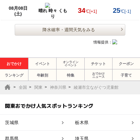
08月08日
34
25
晴れ 時々 くも
℃
[+1]
℃
[-1]
(土)
り
降水確率・週間天気をみる
情報提供：
オンライン
おでかけ
イベント
チケット
クーポン
イベント
おでかけ
ランキング
年齢別
特集
子育て
ニュース
全国
関東
神奈川県
綾瀬市立ながぐつ児童館
関東おでかけ人気スポットランキング
茨城県
栃木県
群馬県
埼玉県