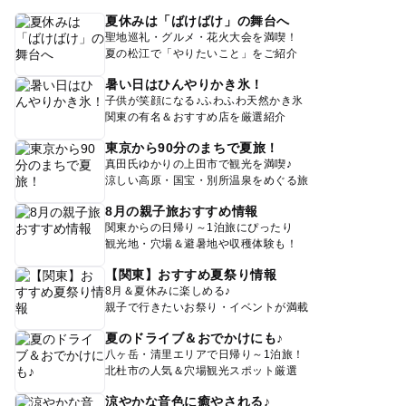
夏休みは「ばけばけ」の舞台へ
聖地巡礼・グルメ・花火大会を満喫！
夏の松江で「やりたいこと」をご紹介
暑い日はひんやりかき氷！
子供が笑顔になる♪ふわふわ天然かき氷
関東の有名＆おすすめ店を厳選紹介
東京から90分のまちで夏旅！
真田氏ゆかりの上田市で観光を満喫♪
涼しい高原・国宝・別所温泉をめぐる旅
8月の親子旅おすすめ情報
関東からの日帰り～1泊旅にぴったり
観光地・穴場＆避暑地や収穫体験も！
【関東】おすすめ夏祭り情報
8月＆夏休みに楽しめる♪
親子で行きたいお祭り・イベントが満載
夏のドライブ＆おでかけにも♪
八ヶ岳・清里エリアで日帰り～1泊旅！
北杜市の人気＆穴場観光スポット厳選
涼やかな音色に癒やされる♪