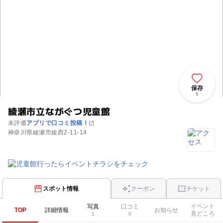
保存
6
綾瀬市立ながぐつ児童館
未評価
アプリで口コミ投稿！
神奈川県綾瀬市綾西2-11-14
スポット情報
クーポン
チケット
イベント
写真
口コミ
TOP
詳細情報
お知らせ
見どころ
1
0