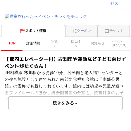
スポット情報
クーポン
チケット
イベント
写真
口コミ
TOP
詳細情報
お知らせ
見どころ
0
0
【館内エレベーター付】お料理や運動など子ども向けイ
ベントがたくさん！
JR相模線 寒川駅から徒歩10分、公民館と老人福祉センターと
の複合施設として建てられた南部文化福祉会館は「南部公民
館」の愛称でも親しまれています。館内には幼児や児童が遊べ
るプレイルームのほか、総合図書館の分室も。読書好きのお子
さんにもおすすめのスポットです。なお１?２階はエレベー
続きをみる