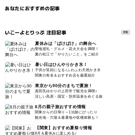
あなたにおすすめの記事
いこーよとりっぷ 注目記事
夏休みは「ばけばけ」の舞台へ
聖地巡礼・グルメ・花火大会を満喫！
夏の松江で「やりたいこと」をご紹介
暑い日はひんやりかき氷！
子供が笑顔になる♪ふわふわ天然かき氷
関東の有名＆おすすめ店を厳選紹介
東京から90分のまちで夏旅！
真田氏ゆかりの上田市で観光を満喫♪
涼しい高原・国宝・別所温泉をめぐる旅
8月の親子旅おすすめ情報
関東からの日帰り～1泊旅にぴったり
観光地・穴場＆避暑地や収穫体験も！
【関東】おすすめ夏祭り情報
8月＆夏休みに楽しめる♪