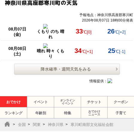
神奈川県高座郡寒川町の天気
予報地点：神奈川県高座郡寒川町
2026年08月07日 18時00分発表
08月07日
33
26
くもり のち 晴
℃
[0]
℃
[+2]
(金)
れ
08月08日
34
25
晴れ 時々 くも
℃
[+1]
℃
[-1]
(土)
り
降水確率・週間天気をみる
情報提供：
オンライン
おでかけ
イベント
チケット
クーポン
イベント
おでかけ
ランキング
年齢別
特集
子育て
ニュース
全国
関東
神奈川県
寒川町南部文化福祉会館