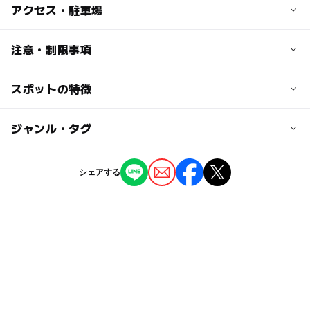
アクセス・駐車場
交通アクセス
注意・制限事項
JR相模線 寒川駅 徒歩10分
スポットの特徴
図書スペース:◯
駐車場詳細
駐輪場:◯
無料
ー
ー
駐車場あり
ジャンル・タグ
駅から近い
所在市区町村以外の利用登録:◯
ー
ー
授乳室あり
託児所
ジャンル
※掲載情報は神奈川県のオープンデータを活用していま
シェアする
す。
児童館
◯
ー
雨でもOK
ベビーカーOK
タグ
◯
ー
食事持込OK
レストラン
雨でも遊べる
雨でも楽しめる
雨の日でもOK
ー
◯
売店
オムツ交換台
雨の日おでかけ
夜まで遊べる
朝から遊べる
無料施設