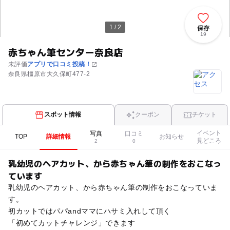
1 / 2
保存
19
赤ちゃん筆センター奈良店
未評価
アプリで口コミ投稿！
奈良県橿原市大久保町477-2
スポット情報
クーポン
チケット
イベント
写真
口コミ
TOP
詳細情報
お知らせ
見どころ
2
0
乳幼児のヘアカット、から赤ちゃん筆の制作をおこなっ
ています
乳幼児のヘアカット、から赤ちゃん筆の制作をおこなっていま
す。
初カットではパパandママにハサミ入れして頂く
「初めてカットチャレンジ」できます