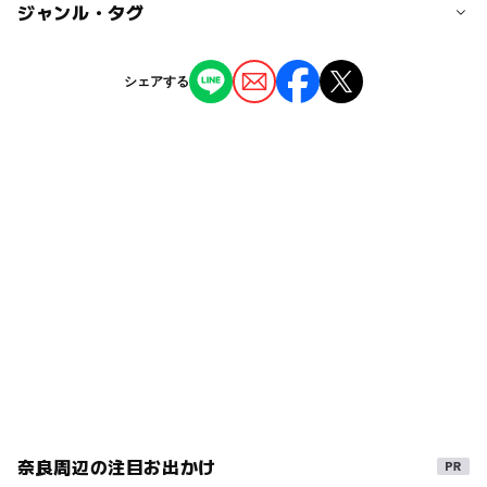
◯
◯
駐車場あり
ジャンル・タグ
駅から近い
橿原神宮前駅
ー
ー
授乳室あり
託児所
ジャンル
シェアする
駐車可能台数
その他
◯
◯
雨でもOK
ベビーカーOK
3台
タグ
ー
ー
食事持込OK
レストラン
駐車場料金
雨でも楽しめる
雨でも遊べる
雨の日でもOK
無料
ー
ー
売店
オムツ交換台
GW(ゴールデンウィーク)2027
雨の日おでかけ
奈良周辺の注目お出かけ