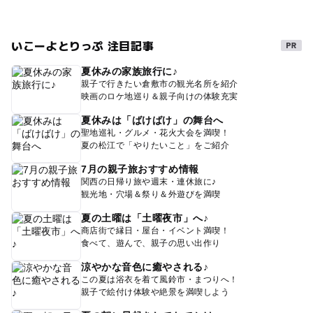
いこーよとりっぷ 注目記事
夏休みの家族旅行に♪
親子で行きたい倉敷市の観光名所を紹介
映画のロケ地巡り＆親子向けの体験充実
夏休みは「ばけばけ」の舞台へ
聖地巡礼・グルメ・花火大会を満喫！
夏の松江で「やりたいこと」をご紹介
7月の親子旅おすすめ情報
関西の日帰り旅や週末・連休旅に♪
観光地・穴場＆祭り＆外遊びを満喫
夏の土曜は「土曜夜市」へ♪
商店街で縁日・屋台・イベント満喫！
食べて、遊んで、親子の思い出作り
涼やかな音色に癒やされる♪
この夏は浴衣を着て風鈴市・まつりへ！
親子で絵付け体験や絶景を満喫しよう