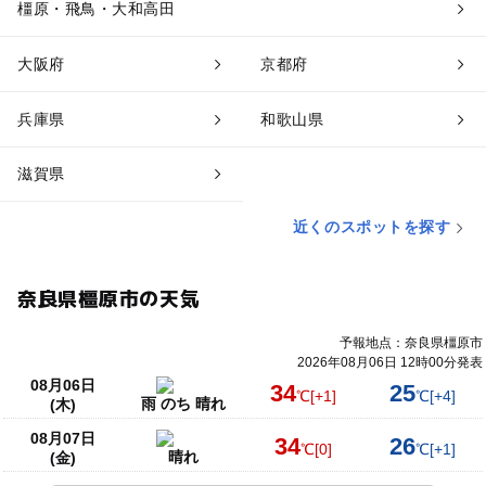
橿原・飛鳥・大和高田
大阪府
京都府
兵庫県
和歌山県
滋賀県
近くのスポットを探す
奈良県橿原市の天気
予報地点：奈良県橿原市
2026年08月06日 12時00分発表
08月06日
34
25
℃
[+1]
℃
[+4]
雨 のち 晴れ
(木)
08月07日
34
26
℃
[0]
℃
[+1]
晴れ
(金)