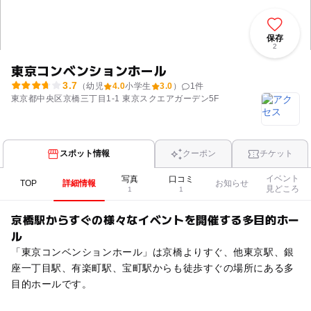
保存
2
東京コンベンションホール
3.7
（幼児
4.0
小学生
3.0
）
1
件
東京都中央区京橋三丁目1-1 東京スクエアガーデン5F
スポット情報
クーポン
チケット
イベント
写真
口コミ
TOP
詳細情報
お知らせ
見どころ
1
1
京橋駅からすぐの様々なイベントを開催する多目的ホー
ル
「東京コンベンションホール」は京橋よりすぐ、他東京駅、銀
座一丁目駅、有楽町駅、宝町駅からも徒歩すぐの場所にある多
目的ホールです。