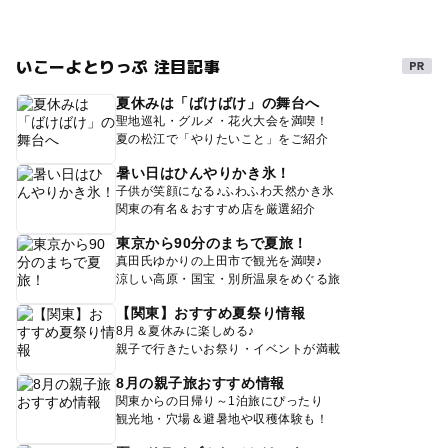
いこーよとりっぷ 注目記事
夏休みは「ばけばけ」の舞台へ
聖地巡礼・グルメ・花火大会を満喫！
夏の松江で「やりたいこと」をご紹介
暑い日はひんやりかき氷！
子供が笑顔になる♪ふわふわ天然かき氷
関東の有名＆おすすめ店を厳選紹介
東京から90分のまちで夏旅！
真田氏ゆかりの上田市で観光を満喫♪
涼しい高原・国宝・別所温泉をめぐる旅
【関東】おすすめ夏祭り情報
8月＆夏休みに楽しめる♪
親子で行きたいお祭り・イベントが満載
8月の親子旅おすすめ情報
関東からの日帰り～1泊旅にぴったり
観光地・穴場＆避暑地や収穫体験も！