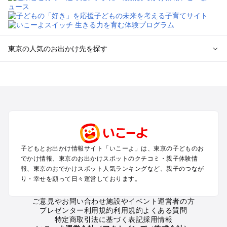
東京の人気のお出かけ先を探す
東京のエリアからプール子ども連れのお出かけスポット
を探す
立川・国分寺・八王子・昭島・多摩のプールお出かけ
お台場・品川・新橋・汐留・豊洲のプールお出かけ
上野・浅草・錦糸町・両国のプールお出かけ
町田・相模原・愛川・上野原のプールお出かけ
渋谷・原宿・恵比寿・中目黒・自由が丘のプールお出かけ
子どもとお出かけ情報サイト「いこーよ」は、東京の子どものお
池袋・赤羽・王子・巣鴨・目白・石神井のプールお出かけ
でかけ情報、東京のお出かけスポットのクチコミ・親子体験情
新宿・高田馬場・代々木・千駄ヶ谷のプールお出かけ
報、東京のおでかけスポット人気ランキングなど、親子のつなが
銀座・丸の内・日本橋・有楽町・築地・月島のプールお出かけ
り・幸せを願って日々運営しております。
吉祥寺・三鷹・中野・高円寺・荻窪・阿佐谷のプールお出かけ
小金井・小平・西東京・東村山・東久留米のプールお出かけ
ご意見やお問い合わせ
施設やイベント運営者の方
プレゼンター利用規約
利用規約
よくある質問
府中・調布・狛江のプールお出かけ
特定商取引法に基づく表記
採用情報
青梅・奥多摩のプールお出かけ