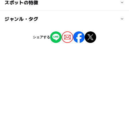
交通アクセス
スポットの特徴
■東京駅八重洲南口 徒歩5分
■銀座一丁目駅7番出口 徒歩2分
ー
◯
駐車場あり
ジャンル・タグ
駅から近い
■京橋駅3番出口 直結
■有楽町駅京橋口 徒歩6分
ー
ー
授乳室あり
託児所
ジャンル
■宝町駅A4出口 徒歩2分
シェアする
文化施設
◯
ー
雨でもOK
ベビーカーOK
近くの駅
京橋駅
タグ
ー
ー
食事持込OK
レストラン
GW(ゴールデンウィーク)2027
雨の日でもOK
銀座一丁目駅
ー
ー
売店
オムツ交換台
東京メトロ有楽町線
東京メトロ有楽町線(東京都)
宝町駅
都営浅草線
雨でも楽しめる
雨の日おでかけ
東京メトロ銀座線
雨でも遊べる