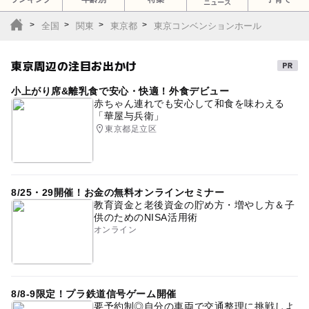
ニュース
全国
関東
東京都
東京コンベンションホール
東京周辺の注目お出かけ
小上がり席&離乳食で安心・快適！外食デビュー
赤ちゃん連れでも安心して和食を味わえる
「華屋与兵衛」
東京都足立区
8/25・29開催！お金の無料オンラインセミナー
教育資金と老後資金の貯め方・増やし方＆子
供のためのNISA活用術
オンライン
8/8-9限定！プラ鉄道信号ゲーム開催
要予約制◎自分の車両で交通整理に挑戦しよ