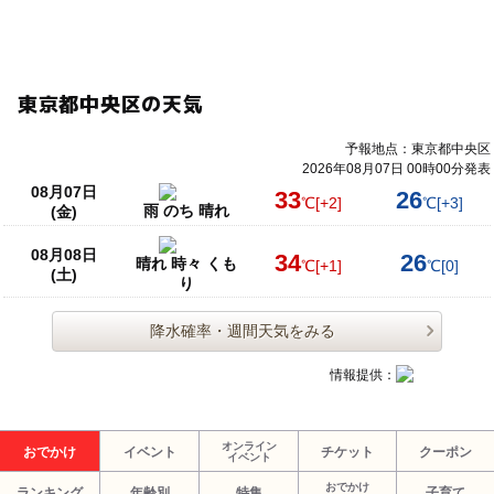
東京都中央区の天気
予報地点：東京都中央区
2026年08月07日 00時00分発表
08月07日
33
26
℃
[+2]
℃
[+3]
雨 のち 晴れ
(金)
08月08日
34
26
晴れ 時々 くも
℃
[+1]
℃
[0]
(土)
り
降水確率・週間天気をみる
情報提供：
オンライン
おでかけ
イベント
チケット
クーポン
イベント
おでかけ
ランキング
年齢別
特集
子育て