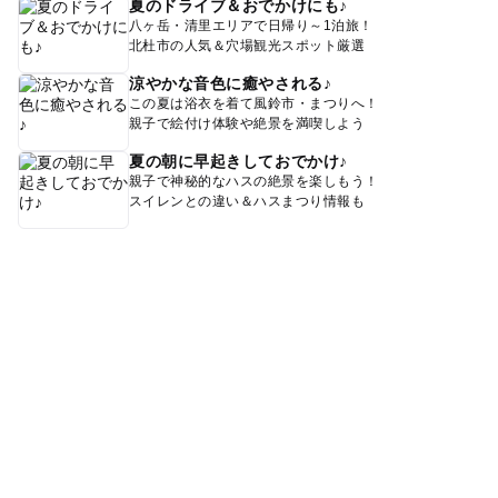
夏のドライブ＆おでかけにも♪
八ヶ岳・清里エリアで日帰り～1泊旅！
北杜市の人気＆穴場観光スポット厳選
涼やかな音色に癒やされる♪
この夏は浴衣を着て風鈴市・まつりへ！
親子で絵付け体験や絶景を満喫しよう
夏の朝に早起きしておでかけ♪
親子で神秘的なハスの絶景を楽しもう！
スイレンとの違い＆ハスまつり情報も