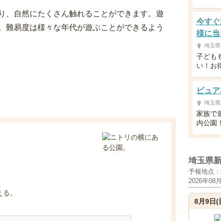
り、自然にたくさん触れることができます。遊
今すぐ
。難易度は様々な年代が遊ぶことができるよう
様に当
埼玉県
子ども
い！お
ピュア
埼玉県
家族で
内公園
埼玉県
予報地点：
2026年08
える。
8月9日(