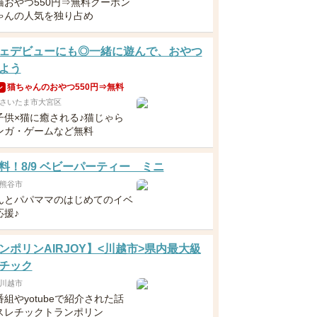
猫おやつ550円⇒無料クーポン
ゃんの人気を独り占め
ェデビューにも◎一緒に遊んで、おやつ
よう
猫ちゃんのおやつ550円⇒無料
ン
さいたま市大宮区
子供×猫に癒される♪猫じゃら
ンガ・ゲームなど無料
料！8/9 ベビーパーティー ミニ
熊谷市
んとパパママのはじめてのイベ
応援♪
ンポリンAIRJOY】<川越市>県内最大級
チック
川越市
組やyotubeで紹介された話
スレチックトランポリン