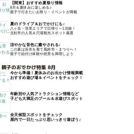
【関東】おすすめ夏祭り情報
8月＆夏休みに楽しめる♪
親子で行きたいお祭り・イベントが満載
夏のドライブ＆おでかけにも♪
八ヶ岳・清里エリアで日帰り～1泊旅！
北杜市の人気＆穴場観光スポット厳選
涼やかな音色に癒やされる♪
この夏は浴衣を着て風鈴市・まつりへ！
親子で絵付け体験や絶景を満喫しよう
 親子のおでかけ特集 8月
今から準備！夏休みのお出かけ情報満載
おすすめ遊び場＆イベントをチェック！
年齢別や人気アトラクション情報など
子ども大満足のプール＆水遊びスポット
全天候型スポットをチェック
屋内で一日たっぷり思いっきり遊ぼう♪