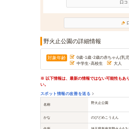
口コ
野火止公園の詳細情報
0歳･1歳･2歳の赤ちゃん(乳児
対象年齢
中学生･高校生
大人
※ 以下情報は、最新の情報ではない可能性もあ
い。
スポット情報の改善を送る
野火止公園
名称
かな
のびどめこうえん
住所
埼玉県新座市野火止4-3-