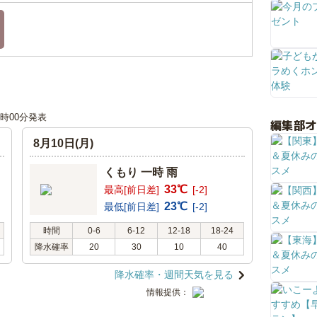
00時00分発表
編集部
8月10日(月)
くもり 一時 雨
33℃
最高[前日差]
[-2]
23℃
最低[前日差]
[-2]
時間
0-6
6-12
12-18
18-24
降水確率
20
30
10
40
降水確率・週間天気を見る
情報提供：