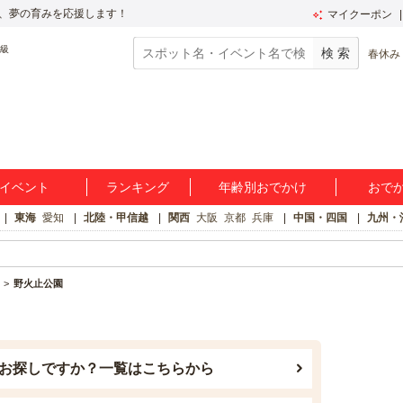
、夢の育みを応援します！
マイクーポン
春休み
イベント
ランキング
年齢別おでかけ
おで
東海
愛知
北陸・甲信越
関西
大阪
京都
兵庫
中国・四国
九州・
野火止公園
お探しですか？一覧はこちらから