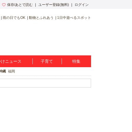
保存/あとで読む
ユーザー登録(無料)
ログイン
雨の日でもOK
動物とふれあう
1日中遊べるスポット
かけニュース
子育て
特集
沖縄
福岡