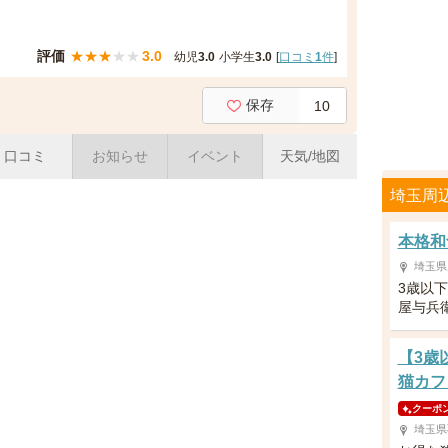
評価
★
★
★
★
★
3.0
幼児
3.0
小学生
3.0
[
口コミ
1
件
]
保存
10
口コミ
お知らせ
イベント
天気/地図
埼玉周
本格和
埼玉県
3歳以
屋与兵
【3歳
猫カフ
クーポ
埼玉県