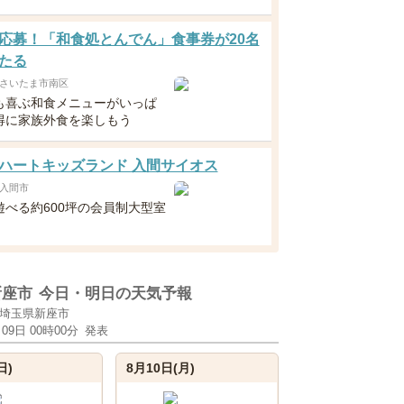
応募！「和食処とんでん」食事券が20名
たる
さいたま市南区
も喜ぶ和食メニューがいっぱ
得に家族外食を楽しもう
ハートキッズランド 入間サイオス
入間市
遊べる約600坪の会員制大型室
！
新座市
今日・明日の天気予報
埼玉県新座市
月09日 00時00分
発表
日)
8月10日(月)