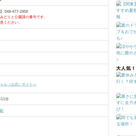
48-477-2950
みどりと公園課の番号です。
意ください。
大人気！
ャル（公式）サイトへ
11分
駅