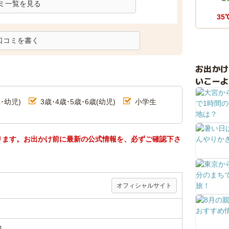
ミ一覧を見る
35
口コミを書く
お出か
いこーよ
･幼児)
3歳･4歳･5歳･6歳(幼児)
小学生
ります。お出かけ前に最新の公式情報を、必ずご確認下さ
オフィシャルサイト
1