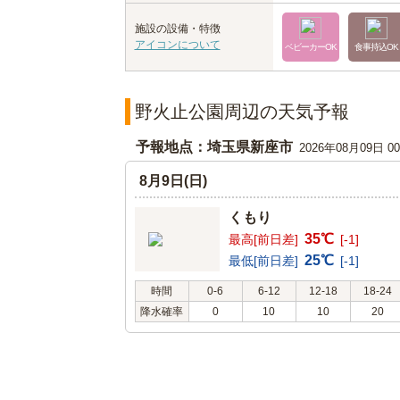
施設の設備・特徴
アイコンについて
ベビーカーOK
食事持込OK
野火止公園周辺の天気予報
予報地点：埼玉県新座市
2026年08月09日 
8月9日(日)
くもり
35℃
最高[前日差]
[-1]
25℃
最低[前日差]
[-1]
時間
0-6
6-12
12-18
18-24
降水確率
0
10
10
20