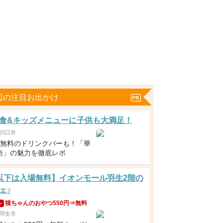
辺の注目お出かけ
食&キッズメニューに子供も大満足！
川口市
下無料のドリンクバーも！「華
衛」の魅力を徹底レポ
以下は入場無料】イオンモール羽生2階の
ェ♪
猫ちゃんのおやつ550円⇒無料
ン
羽生市