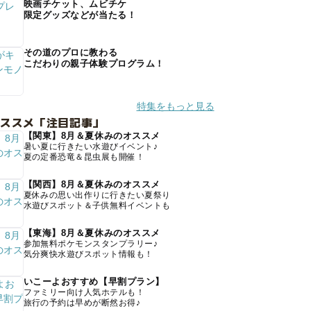
映画チケット、ムビチケ
限定グッズなどが当たる！
その道のプロに教わる
こだわりの親子体験プログラム！
特集をもっと見る
オススメ「注目記事」
【関東】8月＆夏休みのオススメ
暑い夏に行きたい水遊びイベント♪
夏の定番恐竜＆昆虫展も開催！
【関西】8月＆夏休みのオススメ
夏休みの思い出作りに行きたい夏祭り
水遊びスポット＆子供無料イベントも
【東海】8月＆夏休みのオススメ
参加無料ポケモンスタンプラリー♪
気分爽快水遊びスポット情報も！
いこーよおすすめ【早割プラン】
ファミリー向け人気ホテルも！
旅行の予約は早めが断然お得♪