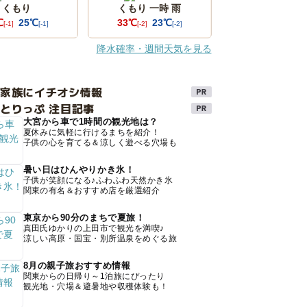
くもり
くもり 一時 雨
℃
25℃
33℃
23℃
[-1]
[-1]
[-2]
[-2]
降水確率・週間天気を見る
け家族にイチオシ情報
とりっぷ 注目記事
大宮から車で1時間の観光地は？
夏休みに気軽に行けるまちを紹介！
子供の心を育てる＆涼しく遊べる穴場も
暑い日はひんやりかき氷！
子供が笑顔になる♪ふわふわ天然かき氷
関東の有名＆おすすめ店を厳選紹介
東京から90分のまちで夏旅！
真田氏ゆかりの上田市で観光を満喫♪
涼しい高原・国宝・別所温泉をめぐる旅
8月の親子旅おすすめ情報
関東からの日帰り～1泊旅にぴったり
観光地・穴場＆避暑地や収穫体験も！