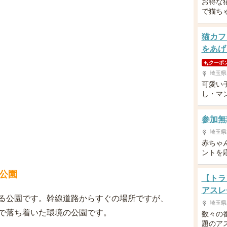
お得な
で猫ち
猫カフ
をあげ
クーポ
埼玉県
可愛い
し・マ
参加無
埼玉県
赤ちゃ
ントを
公園
【トラ
アスレ
る公園です。幹線道路からすぐの場所ですが、
埼玉県
で落ち着いた環境の公園です。
数々の番
題のア