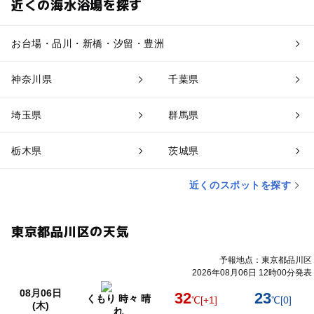
近くの海水浴場を探す
お台場・品川・新橋・汐留・豊洲
神奈川県
千葉県
埼玉県
群馬県
栃木県
茨城県
近くのスポットを探す
東京都品川区の天気
予報地点：東京都品川区
2026年08月06日 12時00分発表
08月06日
32
23
くもり 時々 晴
℃
[+1]
℃
[0]
(木)
れ