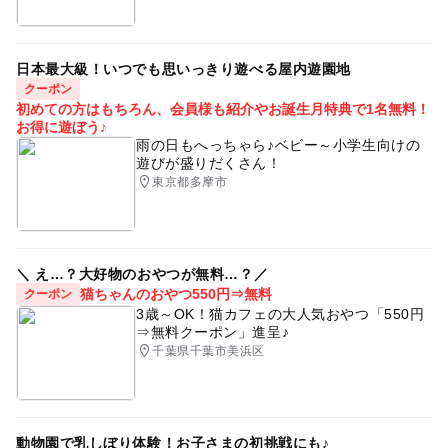
日本最大級！いつでも思いっきり遊べる屋内遊園地
クーポン
初めての方はもちろん、会員様も紹介やお誕生月特典で1名無料！
お得に遊ぼう♪
雨の日もへっちゃら♪ベビー～小学生向けの
遊びが盛りだくさん！
東京都多摩市
＼ え…？大好物のおやつが無料…？／
猫ちゃんのおやつ550円⇒無料
クーポン
3歳～OK！猫カフェの大人気おやつ「550円
⇒無料クーポン」進呈♪
千葉県千葉市美浜区
動物園で乳しぼり体験！お子さまの初挑戦にも♪