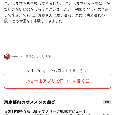
こども食堂を初体験してきました。 こども食堂だから親は行か
ない方がいいのかしら？と思いましたが、初めてだったので親
子で来店。でもほぼお客さんは親子連れ。奥には幼児連れのグ
ループも。 始めたばかりだから浸透してないのもあり、まだ子
供だけでの利用は少ないとのことでした。 ママが病気でご飯作
れないという理由で食べに来られるお子さんもいるらしい。確
かに頼る身内が近くにいない場合、便利かも。 この日のメニュ
ーは和風カレーとポテトサラダとデザートはイチゴ。子供は30
0円で大人は500円です。 カレーは子供でも安心な甘口でした
が大人でも美味しかったです。なんといってもイチゴがすごく
haruchan
/
参考に
なった!
1件
大きくて甘かった！！ 皆さん気さくな方ばかりで子供にたくさ
ん話しかけてくれました。子供も最初は恥ずかしがっていまし
＼ おでかけしたら口コミを書こう ／
たが、とっても嬉しかったようです。 月1回ではなくもっと回
数を増やしてくれればいいのになぁと思いますが、なかなか難
いこーよアプリで口コミを書く
しいんでしょうねぇ。これからも頑張ってほしい！！
東京都内のオススメの遊び
☆無料招待☆秋は親子でＪリーグ観戦デビュー！