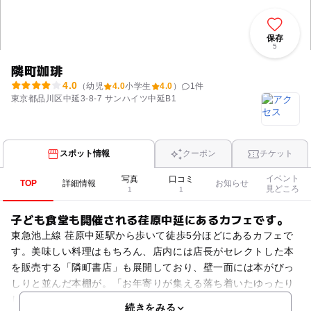
保存
5
隣町珈琲
4.0
（幼児
4.0
小学生
4.0
）
1
件
東京都品川区中延3-8-7 サンハイツ中延B1
スポット情報
クーポン
チケット
イベント
写真
口コミ
TOP
詳細情報
お知らせ
見どころ
1
1
子ども食堂も開催される荏原中延にあるカフェです。
東急池上線 荏原中延駅から歩いて徒歩5分ほどにあるカフェで
す。美味しい料理はもちろん、店内には店長がセレクトした本
を販売する「隣町書店」も展開しており、壁一面には本がびっ
しりと並んだ本棚が。「お年寄りが集える落ち着いたゆったり
しとた空間」をとのことで隣町珈琲は開店しましたが、月に
続きをみる