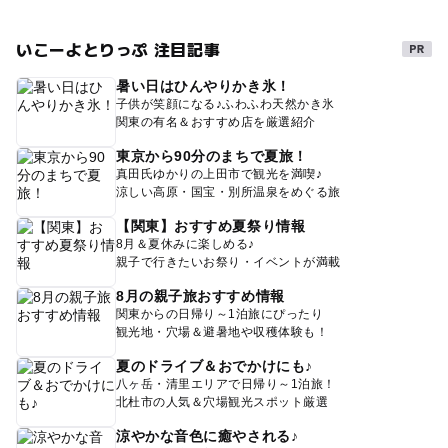
いこーよとりっぷ 注目記事
暑い日はひんやりかき氷！
子供が笑顔になる♪ふわふわ天然かき氷
関東の有名＆おすすめ店を厳選紹介
東京から90分のまちで夏旅！
真田氏ゆかりの上田市で観光を満喫♪
涼しい高原・国宝・別所温泉をめぐる旅
【関東】おすすめ夏祭り情報
8月＆夏休みに楽しめる♪
親子で行きたいお祭り・イベントが満載
8月の親子旅おすすめ情報
関東からの日帰り～1泊旅にぴったり
観光地・穴場＆避暑地や収穫体験も！
夏のドライブ＆おでかけにも♪
八ヶ岳・清里エリアで日帰り～1泊旅！
北杜市の人気＆穴場観光スポット厳選
涼やかな音色に癒やされる♪