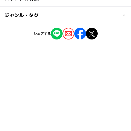
東急池上線 荏原中延駅から徒歩5分
ー
◯
駐車場あり
ジャンル・タグ
駅から近い
近くの駅
荏原中延駅
ー
ー
授乳室あり
託児所
ジャンル
シェアする
レストラン・カフェ
◯
ー
雨でもOK
ベビーカーOK
タグ
ー
ー
食事持込OK
レストラン
雨の日でもOK
東急池上線
雨でも楽しめる
ー
ー
売店
オムツ交換台
雨の日おでかけ
雨でも遊べる
本