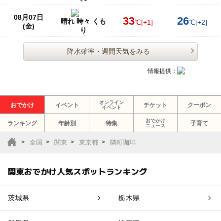
08月07日
33
26
晴れ 時々 くも
℃
[+1]
℃
[+2]
(金)
り
降水確率・週間天気をみる
情報提供：
オンライン
おでかけ
イベント
チケット
クーポン
イベント
おでかけ
ランキング
年齢別
特集
子育て
ニュース
全国
関東
東京都
隣町珈琲
関東おでかけ人気スポットランキング
茨城県
栃木県