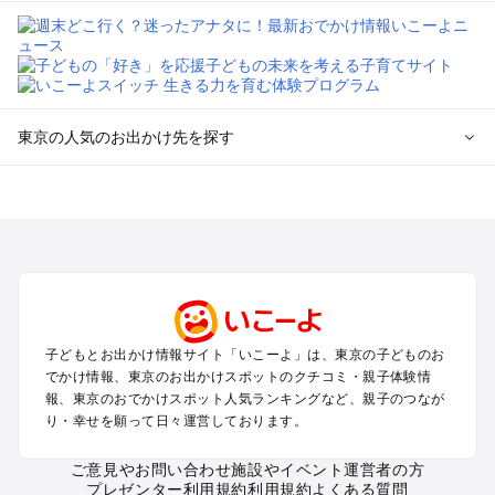
東京の人気のお出かけ先を探す
東京のエリアからプール子ども連れのお出かけスポット
を探す
立川・国分寺・八王子・昭島・多摩のプールお出かけ
お台場・品川・新橋・汐留・豊洲のプールお出かけ
上野・浅草・錦糸町・両国のプールお出かけ
町田・相模原・愛川・上野原のプールお出かけ
渋谷・原宿・恵比寿・中目黒・自由が丘のプールお出かけ
子どもとお出かけ情報サイト「いこーよ」は、東京の子どものお
池袋・赤羽・王子・巣鴨・目白・石神井のプールお出かけ
でかけ情報、東京のお出かけスポットのクチコミ・親子体験情
新宿・高田馬場・代々木・千駄ヶ谷のプールお出かけ
報、東京のおでかけスポット人気ランキングなど、親子のつなが
銀座・丸の内・日本橋・有楽町・築地・月島のプールお出かけ
り・幸せを願って日々運営しております。
吉祥寺・三鷹・中野・高円寺・荻窪・阿佐谷のプールお出かけ
小金井・小平・西東京・東村山・東久留米のプールお出かけ
ご意見やお問い合わせ
施設やイベント運営者の方
プレゼンター利用規約
利用規約
よくある質問
府中・調布・狛江のプールお出かけ