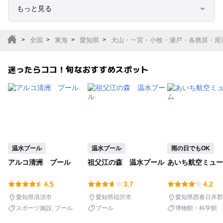
もっと見る
室内遊び場
遊園地
全国
東海
愛知県
犬山・一宮・小牧・瀬戸・各務原・尾
テーマパーク
動物園
迷ったらココ！旬なおすすめスポット
サファリパーク
植物園・フラワーパー
ク
キャンプ場
バーベキュー
釣り
自然景観
温水プール
温水プール
雨の日でもOK
アルコ清洲 プール
祖父江の森 温水プール
あいち航空ミュー
いちご狩り
農業体験
4.5
3.7
4.2
潮干狩り
社会見学
愛知県清須市
愛知県稲沢市
愛知県西春日井郡
スポーツ施設
プール
プール
博物館・科学館
工場見学
体験施設