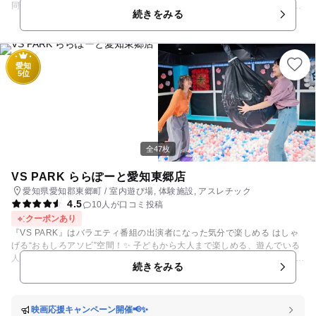
同士で占有できるプライベートゾーンを用意。トランポリンをはじめ、
続きをみる
様々な遊具でお遊び頂けます。 バランススクーターが気軽に体験できた
り、ＴＶモニター内にトランポリンで飛び跳ねる自分の姿が登場し、アト
ラクションを楽しむ最新ゲーム、また３歳未満のお子様がご利用できるキ
ッズゾーンも用意しております。 冷暖房完備なのでどんな季節でも快適に
愛知
遊んで頂けます！
5位
全47枚
VS PARK ららぽーと愛知東郷店
愛知県愛知郡東郷町 / 室内遊び場, 体験施設, アスレチック
4.5
10人が口コミ投稿
クーポンあり
『VS PARK』はバラエティ番組の出演者になった気分で楽しめる はしゃ
げる“おもしろアソビ”空間！✨ 子どもから大人まで楽しめる、遊んでいる
人も、見ている人も一緒に盛り上がれる“はっちゃけアクティビティ”が24
続きをみる
種類以上！ テレビやSNSで見ていた「やってみたい！」ができちゃう場
所です。 成功しても、上手くいかなくても、とにかく大爆笑！😆 友だ
ち・家族・恋人とVS PARKで笑いハジける特別な1日を過ごそう！ 📸店
内では撮影もOKなので、動画を撮影して思い出として持ち帰ろう。 後で
映画応援キャンペーン開催📢✨