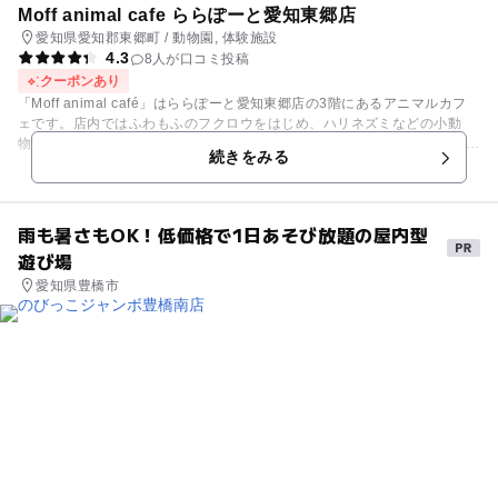
Moff animal cafe ららぽーと愛知東郷店
愛知県愛知郡東郷町 / 動物園, 体験施設
4.3
8人が口コミ投稿
クーポンあり
「Moff animal café」はららぽーと愛知東郷店の3階にあるアニマルカフ
ェです。店内ではふわもふのフクロウをはじめ、ハリネズミなどの小動
物、珍しいエキゾチックアニマルなど様々な小動物とふれあえます。 入園
続きをみる
には料金がかかります。幼いころから動物と触れ合うことで、動物が好き
になってほしいという思いから、3歳以下のお子さんは入園無料。さら
に、カフェメニューには注文後に淹れる本格的なコーヒーや、キッズメニ
ューもありますので親子で満足できます。
雨も暑さもOK！低価格で1日あそび放題の屋内型
遊び場
愛知県豊橋市