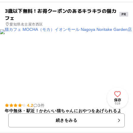
金 100円 エリアごとに区分けをして、毎週見頃なひまわりをご覧
いただけるよう準備中。撮影スポットとしても人気です。 ③BBQ 開催
3歳以下無料！お得クーポンのあるキラキラの猫カ
期間 火曜日定休を除く毎日 料金 3,000円～ 大人数でも少人数でも
フェ
対応可能。みんなで炭火を囲む囲炉裏エリア、キャンプ風リッチなグリル
エリアからお選びいただけま す。 予約方法 愛知牧場公式LI
愛知県名古屋市西区
NEおともだち登録からリッチメニューにて 名古屋市のお隣日進市にある
ここ愛知牧場は、アクセス良好で電車でお越しの方 名鉄豊田線（地下鉄鶴
舞線に相互乗り入れ）「黒笹駅」より徒歩約10分。駐車場も充実してお
り、500台収容。名古屋近郊、岡崎方面からでも車で30分ほどでご来場い
ただけます。
保存
518
4.2
3件
年中無休・駅近！かわいい猫ちゃんにおやつをあげられるよ
続きをみる