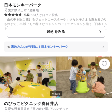
日本モンキーパーク
愛知県犬山市 / 遊園地
4.6
33人が口コミ投稿
山の中を駆け抜けるジェットコースターや小さなお子さまも乗れるのり
ものまで、30以上もの様々なジャンルのアトラクションが揃う「日本モン
キーパーク」は、季節ごとのイベントも開催し、一年中お楽しみいただけ
続きをみる
ます! お子さまの遊園地デビューに最適な、アスレチックや子ども用ア
トラクションなどが揃うプレイゾーン「遊びの楽園 モンパラ」や、夏の
プールデビューにオススメの屋外レジャープール「水の楽園 モンプ
ル」、またオリジナルキャラクター「モンパ君」と「モンピーちゃん」の
家族みんなが笑顔に！日本モンキーパーク
ミニステージショー、グリーティングも大人気です。 そのほかゲームや
なぞときをしながらクリアする「カード迷路ぐるり森大冒険」や、 大観覧
車などもオススメですよ。 お天気のよい日は「日本モンキーパーク」の
シンボルとして丘の上に建つ、世界の巨匠 岡本太郎氏制作作品「若い太
陽の塔」の展望台より濃尾平野を一望してみませんか？ そんな一日ゆっ
くりと楽しめる、家族みんなが笑顔になれる遊園地です。 詳しくは「日本
モンキーパーク」公式ホームページをご覧ください！
全30枚
のびっこピクニック春日井店
愛知県春日井市 / 室内遊び場, アスレチック