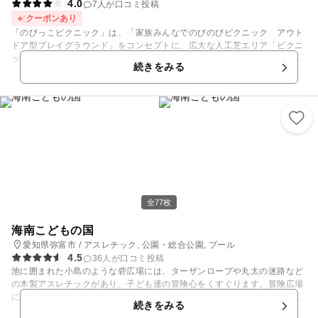
4.0
7人が口コミ投稿
クーポンあり
「のびっこピクニック」は、「家族みんなでのびのびピクニック アウト
ドア型プレイグラウンド」をコンセプトに、広大な人工芝エリア「ピクニ
ックエリア」でレジャーシートを広げ、まるで”公園ピクニック‘’のような
続きをみる
体験ができる新感覚のプレイグラウンドです。 時間を気にせず1日中遊べ
るリーズナブルな料金設定で、ご家族皆さまがのびのびと遊べる空間♪
「飲食物の持ち込みOK」、「保護者さまの途中交代OK」、「再入場OK」
といったサービスが充実！広々としたイートインスペースも完備し、付き
添いの保護者さまも快適にお過ごしいただけます。 ◆天候を気にせず、屋
内で叶える公園遊び！1日中夢中になれるコンテンツ 広大なボールプー
ル、ふわふわ風船、乗り物サーキットや、砂場コーナーなど、お子さまが
たっぷり楽しめる遊具がたくさん♪ ゲームコーナーもあり、追加料金を気
にせず何度でも遊べます！ ＜イートインスペース＞ 遊び疲れた時にはイ
ートインスペースや、ピクニックエリアでひとやすみ。イートインスペー
スは、飲食物持ち込み自由なのでお好きなタイミングでランチを食べた
全77枚
り、おやつを食べながらおしゃべりを楽しんだりと、ゆっくり過ごすこと
ができます。 ※人工芝の「ピクニックエリア」での飲食はご遠慮くださ
海南こどもの国
い。 ◆時間を気にせずたっぷり遊べる、お得な「1日パック」 地域最安値
愛知県弥富市 / アスレチック, 公園・総合公園, プール
を目指したお得な料金で、「1日パック」なら追加料金を気にせず1日中た
4.5
36人が口コミ投稿
っぷりと遊ぶことができます♪
池に囲まれた小島のような砦広場には、ターザンロープや丸太の迷路など
の木製アスレチックがあり、子ども達の冒険心をくすぐります。冒険広場
には子どもがピョンピョン弾みながら遊ぶ「スーパーウェイブ」などの大
続きをみる
型遊具が大人気。 この他にも大芝生運動場や、芝生の丘にはローラー滑り