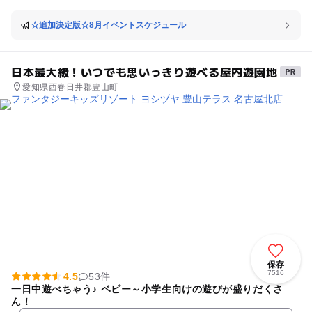
撃退する体験型デジタルコンテンツが楽しめます。 ⑧森エリア 世界のメ
間無料！お時間を気にせず1日たっぷり遊べます♪ 赤池店オリジナル大型
ーカーから厳選した知育玩具を取り揃えたコーナーです。また、地球のこ
遊具が魅力的♪ 【ジクホルツ】赤池店は滑り台が二あるのでお子様の遊ぶ
☆追加決定版☆8月イベントスケジュール
とが学べるイベントやワークショップを毎日開催します。 ⑨山エリア 0～
世界観が広がる高床式のプレイハウス。天然木でできた吊り橋を渡った
2歳専用のボールプールや遊具があり、小さなお子さまも安心して遊べま
り、クライミングを登ると視点が大きく変わります。小さな出口から長く
す。 ⑩ゲットガーデン(森エリア) アミューズメントが楽しめる併設の「ゲ
伸びたすべり台を一気にすべり降ります。何度もくり返したくなるあそび
日本最大級！いつでも思いっきり遊べる屋内遊園地
ットガーデン」には、人気のプライズを取りそろえたクレーンゲームや、
です。 【イマジネーションプレイグラウンド】大型ブロックが壁にくっつ
カプセルトイをご用意しています。 ※ゲットガーデンは全年齢の方が対
愛知県西春日井郡豊山町
いているため 今まで作れなかった大きなお家やボールを転がすコース作り
象、入場料は無料です。 --- 「こころ・あたま・からだ」を育むイベント
が楽しめます。 適度な弾力があり安全で耐久性も抜群。バラバラのパーツ
やワークショップを毎日開催☆ 地球のことを楽しく学べるイベントや廃
を組み合わせることで新しい何かが生まれる楽しみがあります。 その他、
材を利用した作品づくりなど、子どもたちの創作意欲をかきたてるワーク
大人気のボールプールエリアや赤ちゃん専用スペースもあるのでママ・赤
ショップを開催します。ただ作品を作るだけでなく、みんなの前で自分の
ちゃんも安心してキドキドデビューが出来ちゃいます。授乳室やおむつ替
作品の発表をすることで、社会性や自主性、自己表現力を育むことができ
えスペースもご用意がございます。 家族・お友達みんなで遊びに来てね
ます。
保存
7516
4.5
53件
一日中遊べちゃう♪ ベビー～小学生向けの遊びが盛りだくさ
ん！