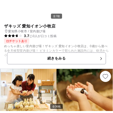
ン２基、ロングトランポリン、スポンジプール、ミニトランポリン２基、
ウォールトランポリン、巨大跳び箱、タンブリングバーン（体操競技用
床）、飛込、ロープのぼり、空中ブランコ、ボールタッチetc とにかく楽
しく遊べて、本格的競技の練習もできる施設です。 ２階にトイレ、更衣
全7枚
室、休憩スペースあり エアコン完備でオールシーズン快適に遊べます。
雨でも関係なく遊べる屋内施設です。 平日営業時間外もお気軽にご相談く
ザキッズ 愛知イオン小牧店
ださい。 皆様のご来店心よりお待ちしております！
愛知県小牧市 / 室内遊び場
3.7
3人が口コミ投稿
チケットあり
めっちゃ楽しい室内遊び場！ザキッズ 愛知イオン小牧店は、0歳から遊べ
る全天候型室内遊び場！ ビタミンカラーで彩られた施設内には、幼児から
小学生の子供がワクワクする遊びがいっぱい。 巨大ジャングルジムはじ
続きをみる
め、ボールプールやすべり台、トランポリン、乗り物遊具など身体を動か
して遊べる遊具がいっぱい。 何度でも遊べるフリープレイゲーム機も！
パパもママもお子様もご家族みんなで笑顔に！ 0歳児も遊べる知育玩具を
多数取り揃えており、未就学児のお子様もお楽しみ頂けます。 自由に出入
りでき飲食持込OK。季節ごとのイベントも開催！ 思う存分遊びつくそ
う！めっちゃ楽しい！ザキッズ
全36枚