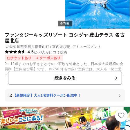
全76枚
ファンタジーキッズリゾート ヨシヅヤ 豊山テラス 名古
屋北店
愛知県西春日井郡豊山町 / 室内遊び場, アミューズメント
4.5
53人が口コミ投稿
チケットあり
クーポンあり
0～12歳までのお子さまとそのご家族を対象とした、日本最大級規模の会
員制【室内遊び場】です。 約750 坪もの広い室内には、大人も一緒に遊
べる滑り台などのふわふわ遊具や、さまざまな種類のアニマルバイク、抗
続きをみる
菌砂場など、日常ではなかなか体験できない遊具がいっぱい！ 敷地全てが
屋内なので、雨の日でも思いっきり体を動かして遊べます♪ リラクゼーシ
ョンスペースや食事スペースもあるので、子どもを遊ばせながらマッサー
ジチェアで日頃の疲れを取ったり、お茶をしたりと、大人も楽しめる空間
【新規限定】大人1名無料クーポン配信中！
となっています！ イベントの新着情報は「お知らせ」でチェック！ さら
に今なら、ご新規様必見！とってもお得な限定クーポンを配信中です。 早
速クーポンをチェックして、ファンタジーキッズリゾート ヨシヅヤ 豊山
テラス 名古屋北店へ遊びにいこう♪