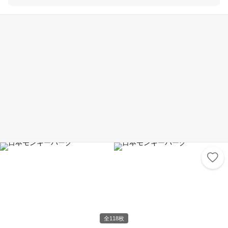
見返して大爆笑間違いなし！😂 当店はららぽーと愛知東郷の3階にありま
す。 お買い物やお食事のついでに、家族や友達と気軽に遊んでみません
か？ テレビやYouTube、TikTokでも多数取り上げられている話題のスポ
ットです。 公式サイトで団体予約受付中⇩ https://bandainamco-am.co.jp/
others/vspark/amami/reservation/group.html ＼アクティビティ紹介／
【ニゲキル】 様々な動物と10ｍ走ができるニゲキルで熱狂🐼🦁 君は逃げ
切れるかな！？ 【VSカンフー】 スクリーンに次々と出てくるカンフーポ
ーズを、２人で真似しよう🙋‍♀️💁‍♂️ 次々と出されるカンフーポーズに、つい
てこれるかな！？ 【カートコーナー】 アニマルライドはポニーやキリン
にまたがって、体を上下させることで前に進む乗り物。 親子でのんびり楽
しむもよし、周回コースでレースをするのもよし！ 家族で楽しもう🐎 26
種類のアクティビティが120分遊び放題！ 快適な屋内で、天気を気にせず
たっぷり楽しんじゃおう！ 跳んだり走ったり投げたり蹴ったり！ 👕ぜ
ひ動きやすい服装、履物でお越しください。 🤾‍♀️怪我をしないように、準
備運動を忘れずに！
全118枚