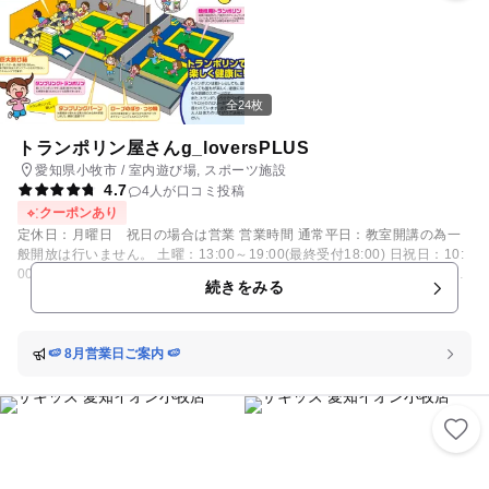
全24枚
トランポリン屋さんg_loversPLUS
愛知県小牧市 / 室内遊び場, スポーツ施設
4.7
4人が口コミ投稿
クーポンあり
定休日：月曜日 祝日の場合は営業 営業時間 通常平日：教室開講の為一
般開放は行いません。 土曜：13:00～19:00(最終受付18:00) 日祝日：10:
00～19:00(最終受付18:30) 長期休暇中は平日も営業！ ※急な変更もござ
続きをみる
いますご了承ください 初回のみ入会金お一人様¥1,000別途必要です。 ※
入会後は期限等ございません 全館貸切60分 平日¥15,000
土日祝 ￥18,000 20名様まで(追加1名850円) 【体
操教室】 問合せ先 070-9070-5814 担当：加藤まで 体操：週1回 ¥6,00
🍉 8月営業日ご案内 🍉
0、週2回 ¥9,000 トランポリン：週1回 ¥6,000、週2回 ¥9,000 アクロバ
ット：4回チケット制 ¥8,000 大人：4回チケット制 ¥6,800 15:00〜16:00
大人のトランポリン教室 ※時間応相談 16:30〜17:30 体操教室 年
長〜小学生 18:00〜19:00 トランポリン教室 年長〜小学生（低学年）
19:15〜20:15 トランポリン教室 小学生（高学年）〜高校生 20:30〜2
1:30 アクロバット教室 小学生〜大人（金土限定） ミドルトランポリ