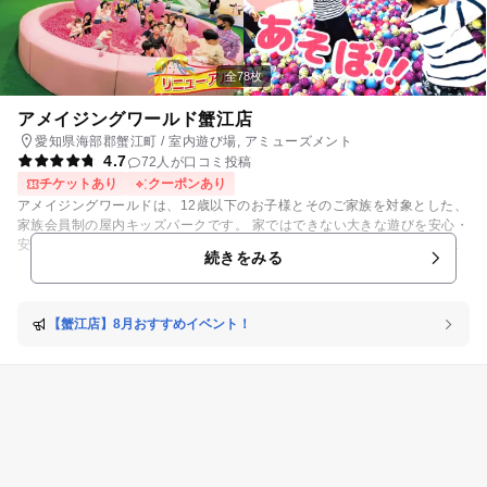
全78枚
アメイジングワールド蟹江店
愛知県海部郡蟹江町 / 室内遊び場, アミューズメント
4.7
72人が口コミ投稿
チケットあり
クーポンあり
アメイジングワールドは、12歳以下のお子様とそのご家族を対象とした、
家族会員制の屋内キッズパークです。 家ではできない大きな遊びを安心・
安全にご家族みんなで楽しめる屋内 型遊戯施設。 「あたま」「こころ」
続きをみる
「からだ」をはぐくむ遊具がいっぱいです。 思いっきり飛び跳ねて遊べる
オリジナルふわふわや 映像と人が繰り広げる大型絵本劇場、 ごっこ遊び
が出来るごっこタウンなど 家ではできない大きな遊びがてんこ盛り♪♪ 0歳
～2歳児のためのコーナーもあり、 安心してご家族みんなで楽しめる施設
【蟹江店】8月おすすめイベント！
が整っています。 わくわく＆ドキドキ！お子様には全てが初体験＆遊び方
は無限大！ 思いつくままからだを動かして、楽しみながら学ぼう!