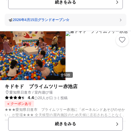
続きをみる
球や自然をテーマにした、遊んで学べるプレイグラウンドです。 「ちきゅ
うのにわ」は、0歳の赤ちゃんから12歳を対象に、子どもとファミリーが
夢中であそびながら地球の面白さや自然の大切さが学べるプレイグラウン
ドです。2023年3月に1号店「ちきゅうのにわ 東京ソラマチ店」をオープ
2026年4月15日グランドオープン☆
ンし、今回が22店舗目となります！ 「氷山」「火山」「地層」など自然
をモチーフにした各エリアには、北極の氷をイメージしたふわふわドー
ム、マグマをイメージしたボールプール、砂に触れる感覚を楽しめる砂
場、定期的に開催するSDGsや自然の大切さを学べるワークショップな
ど、屋内にありながら自然とふれあうように子どもたちの「こころ・から
だ・あたま」の成長を促す、楽しいあそびがたくさん詰まっています☆
【10のエリアと地球の面白さに満ちた遊びのコンテンツ】 ①空エリア 広
大な空を思わせるエントランス。ちきゅうのにわの遊びの世界へ、ご案内
します。 ②火山エリア マグマが噴火する火山をイメージしたエリア。ボ
ールが飛び出す火山があるボールプールで、エネルギーを発散できます。
全50枚
③北極エリア 北極の海をイメージしたエリア。巨大な氷をモチーフにした
大きなふわふわのドームの上を飛び跳ねたり、思いっきりからだを動かせ
キドキド プライムツリー赤池店
ます。 ④地層エリア 想像力と創造力が培われる砂遊びができる砂場コー
愛知県日進市 / 室内遊び場
ナー。砂は安心の抗菌砂です。椅子に座って遊べる砂遊びコーナーは車い
4.4
20人が口コミ投稿
すでもご利用可能です。 ⑤氷山エリア 氷山をイメージした氷山スライダ
ーを滑ったらそのまま広いボールプールの海にダイブ！ ボールをバズーカ
クーポンあり
で噴射する的当てゲームも大人気。滑走距離16ｍのレールスライダーでは
★★★愛知県日進市 プライムツリー赤池に「ボーネルンドあそびのせか
空中散歩が楽しめます。 ⑥都市エリア ラーメン屋さん、スーパーマーケ
い」が登場★★★ 全天候型の屋内施設のため天候に左右されることなく、
ット、アイスクリームショップなど本格的ななりきり遊びができるコーナ
一日中遊ぶことが可能です。 お友達やご家族と一緒にプライムツリー赤池
続きをみる
ー。子どもたちの想像力や表現力が養われます。 ⑦宇宙エリア 壁面に映
のキドキドで遊びませんか？ 1日たっぷり遊びたいなら入退場自由の時間
し出される立体的な映像の中で、みんなでボールを投げて迫りくる隕石を
無制限で遊べる「1DAYパス」がお得でオススメです! 駐車場はなんと4時