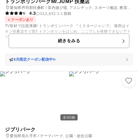
トランポリンパークMr.JUMP 扶桑店
愛知県丹羽郡扶桑町 / 室内遊び場, アスレチック, スポーツ施設, 教室・
4.3
習い事
11人が口コミ投稿
クーポンあり
TV取材で話題沸騰! トランポリンパーク 『ミスタージャンプ』 場所はイ
オン扶桑店すぐ西‼ トランポリンをはじめ、ここでしか体験できないアト
ラクションが盛り沢山‼ 話題のスラックラインや7.5mの本格ボルダリング
続きをみる
やウォールトランポリンなど雨の日でも思いっきり楽しめる！ 3つのエリ
アで【楽しい!】がいっぱい！ 誕生日会なども出来ちゃう貸切で遊べる
『プライベートゾーン』 オリンピック仕様の超跳躍トランポリンを設置し
た『パフォーマンスゾーン』 複数のトランポリンや滑り台も楽しめちゃう
8月限定クーポン配信中✨
『フリーゾーン』 どのエリアも他にはない細かな仕掛けがあり楽しさ満
点!!!!
全151枚
ジブリパーク
愛知県長久手市 / テーマパーク, 公園・総合公園