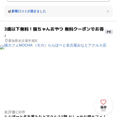
台、舗装広場にある消防車では運転席に座れます♪ ちびっこ達も喜ぶこと
間違いなし！ 夏休み期間のみ開かれるプールは、毎年子どもたちで大賑わ
い。 こどもの国の屋外プールは水深の浅い幼児向けプール、噴水プール、
新着口コミが届きました
泳ぎ専用の25mプールまでいろいろな種類があります。 また、大きな屋根
つきの休憩所もあり、強い日差しを避けて休むことができます。 土日祝日
にはみんなで遊ぶゲームを開催します。 それ以外の季節はローラースケー
3歳以下無料！猫ちゃんおやつ 無料クーポンでお得
ト場に！足踏み式ゴーカート、水上自転車は1回50円で利用できます。
♪
愛知県名古屋市港区
保存
252
未評価
0件
ららぽーと名古屋みなとアクルス1階 おしゃれな猫カフェ！