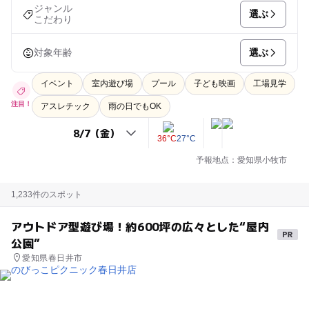
ジャンル
選ぶ
こだわり
選ぶ
対象年齢
イベント
室内遊び場
プール
子ども映画
工場見学
注目！
アスレチック
雨の日でもOK
36°C
27°C
予報地点：愛知県小牧市
1,233件のスポット
アウトドア型遊び場！約600坪の広々とした“屋内
公園”
愛知県春日井市