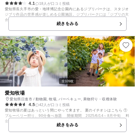
4.1
18人が口コミ投稿
愛知県長久手市の愛・地球博記念公園内にあるジブリパークは、スタジオ
ジブリ作品の世界感が楽しめる公園施設。ジブリパークには「ジブリの大
倉庫」「青春の丘」「どんどこ森」「もののけの里」「魔女の谷」の５つ
続きをみる
のエリアがあります。 「ジブリの大倉庫」は「子どもの街」や『となりの
トトロ』の世界がモチーフの「ネコバスルーム」で小学生以下の子どもた
ちが楽しく遊ぶことができます。スタジオジブリ制作の短編アニメーショ
ン映画を観ることができる「映像展示室オリヲン座」や、カフェ、ショッ
プなどもあります。 「青春の丘」には『耳をすませば』に登場する「地球
屋」他があり、「どんどこ森」には『となりのトトロ』の「サツキとメイ
の家」や、トトロを模した木製遊具「どんどこ堂」が。映画の世界に入り
込んで楽しむことが出来ます。 また、『もののけ姫』をイメージした「も
ののけの里」には、体験学習施設「タタラ場」があり、愛知県などの郷土
料理「五平餅（ごへいもち）」の炭火焼体験など、季節に合わせた体験プ
ログラムを開催しています。小学生以下のお子様は「乙事主」の滑り台も
全109枚
楽しめます。 さらに、魔女が登場するスタジオジブリ作品の世界をイメー
ジしたエリア「魔女の谷」には、ヨーロッパ風の街並みのなかに『魔女の
愛知牧場
宅急便』の「グーチョキパン屋」や『ハウルの動く城』の「ハウルの
愛知県日進市 / 動物園, 牧場, バーベキュー, 果物狩り・収穫体験
城」、『アーヤと魔女』の「魔女の家」、子ども向けの遊び場「飛行機乗
4.5
42人が口コミ投稿
りの塔」といった建物があります。「メリーゴーランド」、「フライング
愛知牧場の夏はあっという間にやって来ます。 夏のイチオシはこちら ①
マシン」という乗り物遊具もおすすめです。 なお、ジブリパークのチケッ
ブルーベリー狩り、90分食べ放題 開催期間 2025/6/14～8月中旬 料
トは予約制です。 複数のエリアを巡り1日中楽しめる【セット券】、1つ
金 大人（中学生以上）…2,000円 小学生…1,000円 未就学児…5
のエリアから気軽に楽しめる【エリア券】があります。詳しくは公式ウェ
続きをみる
00円 ２歳児まで無料 予約方法 愛知牧場公式LINEおともだち登録
ブサイトをご確認ください。
からリッチメニューにて ②ひまわり畑 開催期間 2025/7/頭～9月中 料