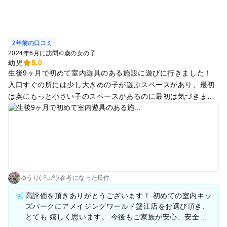
2年前の口コミ
2024年6月に訪問
/
0歳の女の子
幼児
5.0
生後9ヶ月で初めて室内遊具のある施設に遊びに行きました！
入口すぐの所には少し大きめの子が遊ぶスペースがあり、最初
は奥にもっと小さい子のスペースがあるのに最初は気づきませ
んでした💦 どちらでもうちの子は楽しむことが出来ましたが、
小さい子のスペースには沢山のおもちゃや絵本や大きめのブロ
ックなどもあり、まだハイハイやよちよち歩きの子はこちらの
方がより安全に楽しく遊べるかなと思います☺️ 他には飲食スペ
ースや、もう少し大きい子だと可愛い衣装を着て撮影をするス
ペース、またイベント？なども行っているようで、1時間では
足りない！また連れてきてあげたい！と思いました😌
ゆうり( ꒪⌓꒪)
/
参考に
なった!
6件
高評価を頂きありがとうございます！ 初めての室内キッ
ズパークにアメイジングワールド蟹江店をお選び頂き、
とても 嬉しく思います。 今後もご家族が安心、安全に