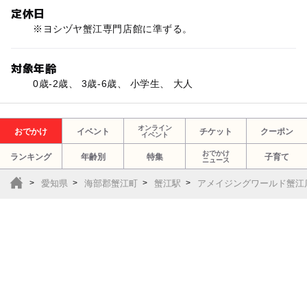
定休日
※ヨシヅヤ蟹江専門店館に準ずる。
対象年齢
0歳-2歳、 3歳-6歳、 小学生、 大人
オンライン
おでかけ
イベント
チケット
クーポン
イベント
おでかけ
ランキング
年齢別
特集
子育て
ニュース
愛知県
海部郡蟹江町
蟹江駅
アメイジングワールド蟹江