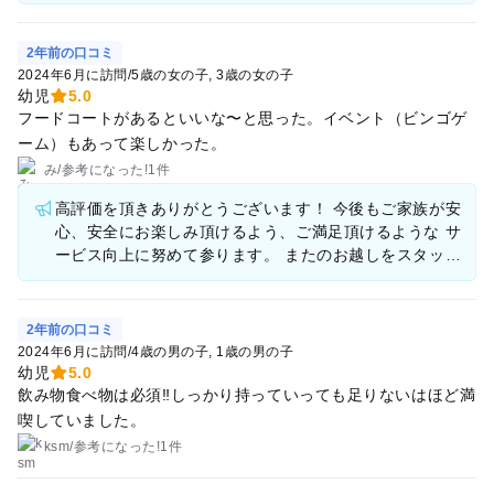
お楽しみ頂けるよう、努力して参ります。 またのお越し
をスタッフ一同、お待ちしております。
2年前の口コミ
2024年6月に訪問
/
5歳の女の子
3歳の女の子
幼児
5.0
フードコートがあるといいな〜と思った。イベント（ビンゴゲ
ーム）もあって楽しかった。
み
/
参考に
なった!
1件
高評価を頂きありがとうございます！ 今後もご家族が安
心、安全にお楽しみ頂けるよう、ご満足頂けるような サ
ービス向上に努めて参ります。 またのお越しをスタッフ
一同、お待ちしております。
2年前の口コミ
2024年6月に訪問
/
4歳の男の子
1歳の男の子
幼児
5.0
飲み物食べ物は必須‼️しっかり持っていっても足りないはほど満
喫していました。
ksm
/
参考に
なった!
1件