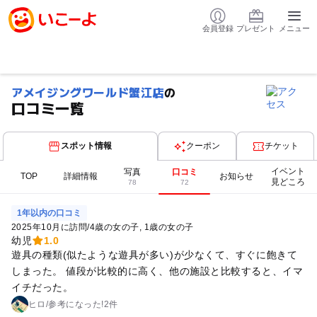
会員登録
プレゼント
メニュー
アメイジングワールド蟹江店
の
口コミ一覧
スポット情報
クーポン
チケット
イベント
写真
口コミ
TOP
詳細情報
お知らせ
見どころ
78
72
1年以内の口コミ
2025年10月に訪問
/
4歳の女の子
1歳の女の子
幼児
1.0
遊具の種類(似たような遊具が多い)が少なくて、すぐに飽きて
しまった。 値段が比較的に高く、他の施設と比較すると、イマ
イチだった。
ヒロ
/
参考に
なった!
2件