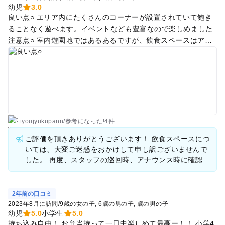
幼児
3.0
良い点○ エリア内にたくさんのコーナーが設置されていて飽き
ることなく遊べます。イベントなども豊富なので楽しめました
注意点○ 室内遊園地ではあるあるですが、飲食スペースはアナ
ウンスしても食べ残しを置いて席をキープする人多数です笑 本
来は入れ替わって使うものだと思いますが… 大きな子は親が見
ずに放置状態になっていることもあるので小さなお子様からは
目を離さないことも大切かと思います。
tyoujyukupann
/
参考に
なった!
4件
ご評価を頂きありがとうございます！ 飲食スペースにつ
いては、大変ご迷惑をおかけして申し訳ございませんで
した。 再度、スタッフの巡回時、アナウンス時に確認を
するなどの対策を致します。 保護者の方にも引き続きお
子様のおそばについてもらうなどアナウンスを強化し、
対策を致します。 またのお越しをスタッフ一同、心より
2年前の口コミ
お待ちしております。
2023年8月に訪問
/
9歳の女の子
6歳の男の子
歳の男の子
幼児
5.0
小学生
5.0
持ち込み自由！ お弁当持って一日中楽しめて最高ー！！ 小学4