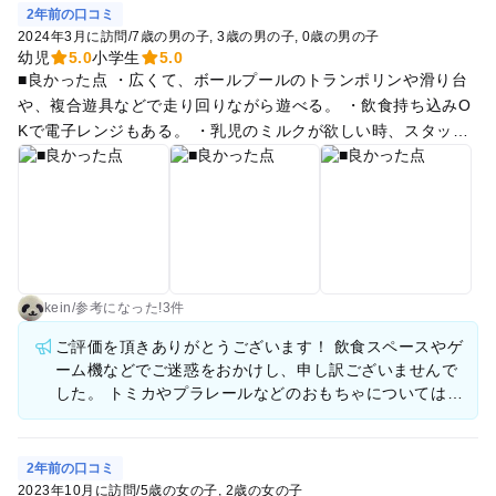
2年前の口コミ
2024年3月に訪問
/
7歳の男の子
3歳の男の子
0歳の男の子
幼児
5.0
小学生
5.0
■良かった点 ・広くて、ボールプールのトランポリンや滑り台
や、複合遊具などで走り回りながら遊べる。 ・飲食持ち込みO
Kで電子レンジもある。 ・乳児のミルクが欲しい時、スタッフ
さんに伝えると、お湯とともにミルク冷まし用で氷まで用意し
てくれる。 ■残念な点 ・無料でできるゲーム機は故障している
ものが多 い。 ・飲食スペースがいつも埋まっている。（席が
空かなければ、ワンデイパスなら再入場できるので、広場のフ
リースペースで食べるかな） ・トミカやプラレールをもう少し
置いてほしい。 ■備考 幼稚園児は１日遊べますが、小学校低学
年は３時間程度で飽きてしまいます。
kein
/
参考に
なった!
3件
ご評価を頂きありがとうございます！ 飲食スペースやゲ
ーム機などでご迷惑をおかけし、申し訳ございませんで
した。 トミカやプラレールなどのおもちゃについては増
やす事を検討をさせて頂きます。 またのお越しをスタッ
フ一同、心よりお待ちしております。
2年前の口コミ
2023年10月に訪問
/
5歳の女の子
2歳の女の子