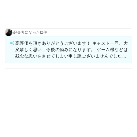
に歩いてくれた ・スタッフさんがとても親切だった。落とし物
をしたら一緒に探してくれて、探してる最中ももう一人のスタ
ッフが子供の事も気にかけてくれて本当にありがたかったで
す。ありがとうございました 改善してほしいところ ・無料の
ゲームコーナーって書いてあったけど乗ってみたいと思ったや
優
/
参考に
なった!
2件
つはほとんど有料だった笑 ・授乳室やおむつ替え室はあるがト
高評価を頂きありがとうございます！ キャスト一同、大
イレは施設の中にはなかった。同じ階の反対側にヨシヅヤの小
変嬉しく思い、今後の励みになります。 ゲーム機などは
さなトイレがある。あんまり綺麗じゃない…たしか個室にベビ
残念な思いをさせてしまい申し訳ございませんでした。
ーカーが入らなかった気がする…のでトイレがあると嬉しいで
今後もご家族が安心、安全にお楽しみ頂けるよう、ご満
す
足頂けるような サービス向上に努めて参ります。 また
のご来店を心よりお待ち申し上げます。