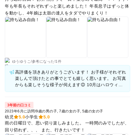
年も年長もそれぞれずっと楽しめました！ 年長息子はずっと体
を動かし、4年娘は太鼓の達人をタダでやりまくり！
ゆうゆうこ
/
参考に
なった!
1件
高評価を頂きありがとうございます！ お子様がそれぞれ
楽しんで頂けたとの事でとても嬉しく思います。 お写真
からも楽しそうな様子が伺えます😊 10月はハロウィン
企画、12月はクリスマス企画とイベントも満載で営業致
します。 またのお越しをキャスト一同、心よりお待ちし
ております。
3年前の口コミ
2023年6月に訪問
/
9歳の男の子
7歳の女の子
5歳の女の子
幼児
5.0
小学生
5.0
雨の日曜日で、思い切り楽しみました。 一時間のみでしたが、
回り切れず、、、 また、行きたいです！