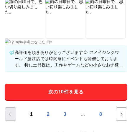
yunyu
/
参考に
なった!
2件
高評価を頂きありがとうございます😊 アメイジングワ
ールド蟹江店では時間毎にイベントも開催しておりま
す。 特に土日祝は、工作やゲームなどの小さなお子様も
楽しめるイベントも満載です。 今度はぜひ、1DAYパス
で親子で1日中楽しい時間を過ごして頂けると幸いで
す。 yunyu様ご家族様のまたのご来店を心よりお待ちし
ております。
次の10件を見る
…
1
2
3
8