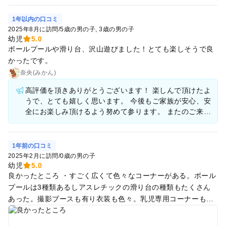
1年以内の口コミ
2025年8月に訪問
/
5歳の男の子
3歳の男の子
幼児
5.0
ボールプールや滑り台、沢山遊びました！とても楽しそうで良
かったです。
奈央(みかん)
高評価を頂きありがとうございます！ 楽しんで頂けたよ
うで、とても嬉しく思います。 今後もご家族が安心、安
全にお楽しみ頂けるよう努めて参ります。 またのご来店
を心よりお待ち申し上げます。
1年前の口コミ
2025年2月に訪問
/
0歳の男の子
幼児
5.0
良かったところ ・すごく広くて色々なコーナーがある。ボール
プールは3種類あるしアスレチックの滑り台の種類もたくさん
あった。撮影ブースも有り衣装も色々。乳児専用コーナーもあ
る。 ・貸し出しのベビーカーがあった！ありがたい！ ・壁や
ベビーゲートなどほとんどないので自由に動き回れて楽しそう