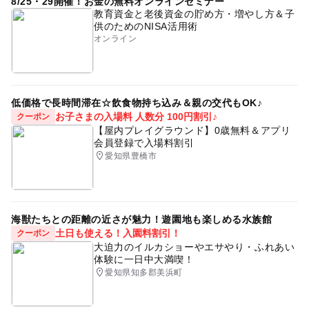
8/25・29開催！お金の無料オンラインセミナー
教育資金と老後資金の貯め方・増やし方＆子
供のためのNISA活用術
オンライン
低価格で長時間滞在☆飲食物持ち込み＆親の交代もOK♪
お子さまの入場料 人数分 100円割引♪
クーポン
【屋内プレイグラウンド】0歳無料＆アプリ
会員登録で入場料割引
愛知県豊橋市
海獣たちとの距離の近さが魅力！遊園地も楽しめる水族館
土日も使える！入園料割引！
クーポン
大迫力のイルカショーやエサやり・ふれあい
体験に一日中大満喫！
愛知県知多郡美浜町