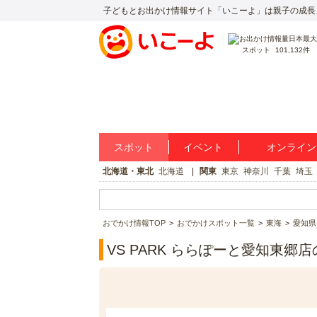
子どもとお出かけ情報サイト「いこーよ」は親子の成長
スポット
101,132件
スポット
イベント
オンライン
北海道・東北
北海道
関東
東京
神奈川
千葉
埼玉
おでかけ情報TOP
おでかけスポット一覧
東海
愛知県
VS PARK ららぽーと愛知東郷