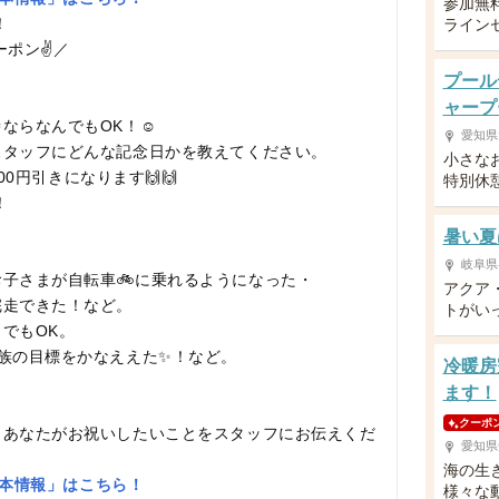
参加無
！
ライン
ポン✌️／
プール
ャープ
ならなんでもOK！☺️
愛知県
スタッフにどんな記念日かを教えてください。
小さな
00円引きになります🙌🙌
特別休
！
暑い夏
岐阜県
子さまが自転車🚲に乗れるようになった・
アクア
完走できた！など。
トがい
でもOK。
家族の目標をかなええた✨！など。
冷暖房
ます！
クーポ
、あなたがお祝いしたいことをスタッフにお伝えくだ
愛知県
海の生
基本情報」はこちら！
様々な