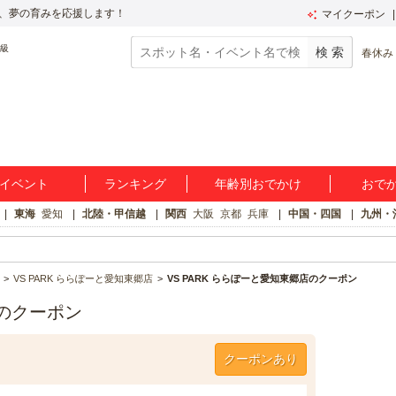
、夢の育みを応援します！
マイクーポン
春休み
イベント
ランキング
年齢別おでかけ
おで
東海
愛知
北陸・甲信越
関西
大阪
京都
兵庫
中国・四国
九州・
VS PARK ららぽーと愛知東郷店
VS PARK ららぽーと愛知東郷店のクーポン
店のクーポン
クーポンあり