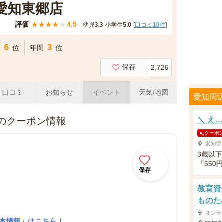
と愛知東郷店
評価
★
★
★
★
★
4.5
幼児
3.3
小学生
5.0
[
口コミ
10
件
]
6
3
間
位
年間
位
保存
2,726
口コミ
お知らせ
イベント
天気/地図
愛知周
店のクーポン情報
＼ え
クーポ
愛知県
3歳以
「55
保存
教育資
ものた
オンラ
基本情報」はこちら！