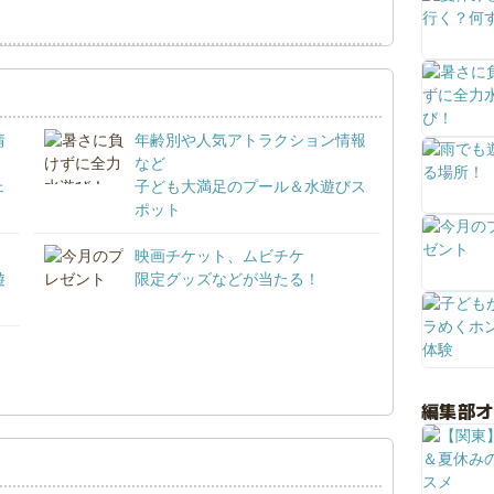
情
年齢別や人気アトラクション情報
など
ェ
子ども大満足のプール＆水遊びス
ポット
映画チケット、ムビチケ
遊
限定グッズなどが当たる！
！
編集部