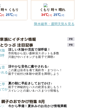
 時々 くもり
くもり 時々 晴れ
℃
25℃
34℃
25℃
[0]
[+1]
[-1]
[-2]
降水確率・週間天気を見る
け家族にイチオシ情報
とりっぷ 注目記事
涼しい木陰や渓流で深呼吸！
市街地から近い森林浴スポットも多数
川遊びやハイキングを親子で満喫♪
涼やかな音色に癒やされる♪
この夏は浴衣を着て風鈴市・まつりへ！
親子で絵付け体験や絶景を満喫しよう
夏の朝に早起きしておでかけ♪
親子で神秘的なハスの絶景を楽しもう！
スイレンとの違い＆ハスまつり情報も
 親子のおでかけ特集 8月
今から準備！夏休みのお出かけ情報満載