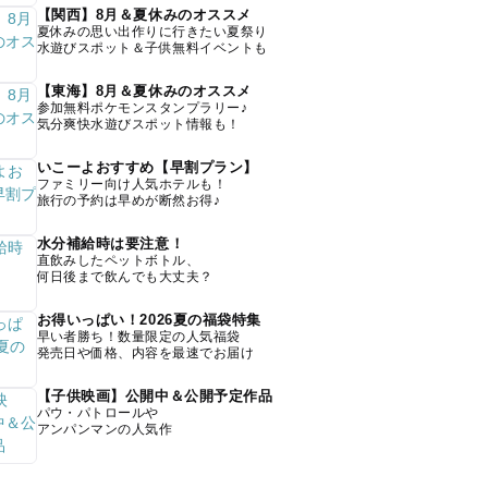
【関西】8月＆夏休みのオススメ
夏休みの思い出作りに行きたい夏祭り
水遊びスポット＆子供無料イベントも
【東海】8月＆夏休みのオススメ
参加無料ポケモンスタンプラリー♪
気分爽快水遊びスポット情報も！
いこーよおすすめ【早割プラン】
ファミリー向け人気ホテルも！
旅行の予約は早めが断然お得♪
水分補給時は要注意！
直飲みしたペットボトル、
何日後まで飲んでも大丈夫？
お得いっぱい！2026夏の福袋特集
早い者勝ち！数量限定の人気福袋
発売日や価格、内容を最速でお届け
【子供映画】公開中＆公開予定作品
パウ・パトロールや
アンパンマンの人気作