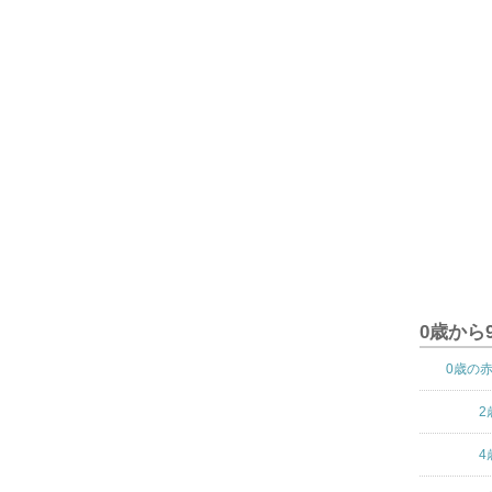
0歳から
0歳の
2
4