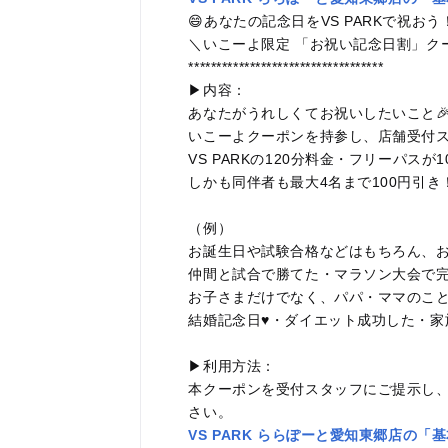
😄あなたの記念日をVS PARKで祝おう
＼いこーよ限定 「お祝い記念日割」クー
***********************************
▶内容：
あなたがうれしくてお祝いしたいこと🎉
いこーよクーポンを持参し、店舗受付
VS PARKの120分料金・フリーパスが1
しかも同伴者も最大4名まで100円引き
（例）
お誕生日や試験合格などはもちろん、お
仲間と試合で勝てた・マラソン大会で
お子さまだけでなく、パパ・ママのこと
結婚記念日♥️・ダイエット成功した・
▶利用方法：
本クーポンを受付スタッフにご提示し
さい。
VS PARK ららぽーと愛知東郷店の「