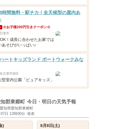
4時間無料・駅チカ！全天候型の屋内あ
♪
☆お子様200円引きクーポン☆
ン
日進市
～OK！成長に合わせたお家では
いあそびがいっぱい♪
ハートキッズランド ポートウォークみな
名古屋市港区
大型室内公園「ピュアキッズ」
愛知郡東郷町
今日・明日の天気予報
愛知県愛知郡東郷町
月07日 12時00分
発表
金)
8月8日(土)