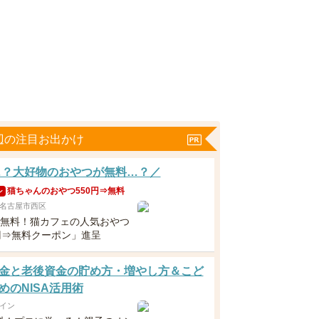
辺の注目お出かけ
…？大好物のおやつが無料…？／
猫ちゃんのおやつ550円⇒無料
ン
名古屋市西区
下無料！猫カフェの人気おやつ
0円⇒無料クーポン」進呈
金と老後資金の貯め方・増やし方＆こど
めのNISA活用術
イン