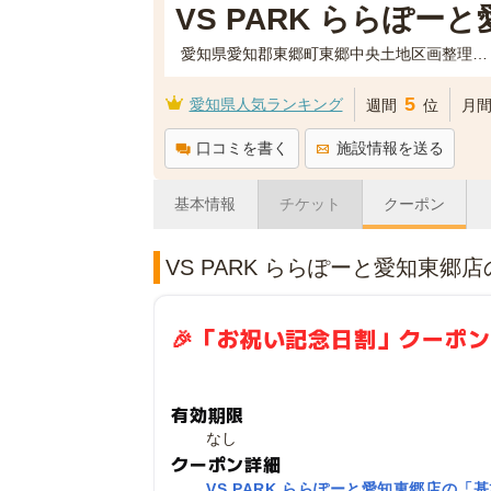
VS PARK ららぽー
愛知県愛知郡東郷町東郷中央土地区画整理事業 62街区1,3 三井ショッピングパーク ららぽーと愛知東郷3階
5
愛知県人気ランキング
週間
位
月
口コミを書く
施設情報を送る
基本情報
チケット
クーポン
VS PARK ららぽーと愛知東郷
🎉「お祝い記念日割」クーポン
有効期限
なし
クーポン詳細
VS PARK ららぽーと愛知東郷店の「