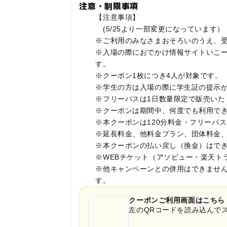
注意・制限事項
【注意事項】
(5/25より一部変更になっています）
※ご利用のみなさまおそろいのうえ、
※入場の際におでかけ情報サイトいこーよ
す。
※クーポン1枚につき4人が対象です。
※学生の方は入場の際に学生証の提示
※フリーパスは1日数量限定で販売いた
※クーポンは期間中、何度でも利用できま
※本クーポンは120分料金・フリーパ
※延長料金、他料金プラン、団体料金
※本クーポンの払い戻し（換金）はで
※WEBチケット（アソビュー・楽天ト
※他キャンペーンとの併用はできませ
す。
クーポンご利用画面はこちら
左のQRコードを読み込んで