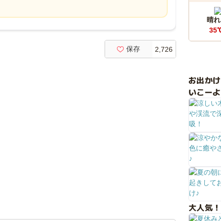
晴れ
35
保存
2,726
お出か
いこーよ
大人気！