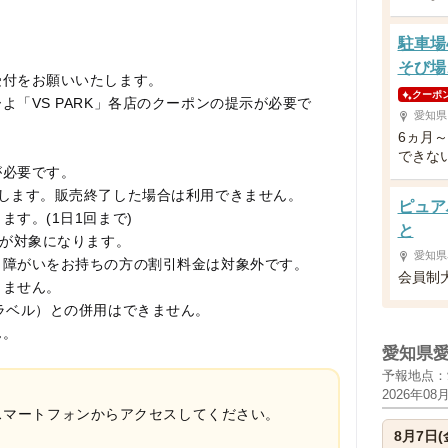
駐車場
そび場
受付をお願いいたします。
クーポ
「VS PARK」各店のクーポンの提示が必要で
愛知県
6ヵ月
できな
が必要です。
します。販売終了した場合は利用できません。
ピュア
す。(1日1回まで)
と
スが対象になります。
愛知県
、障がいをお持ちの方の割引料金は対象外です。
会員制
きません。
ラベル）との併用はできません。
ん。
愛知県
予報地点：
2026年08
スマートフォンからアクセスしてください。
8月7日(