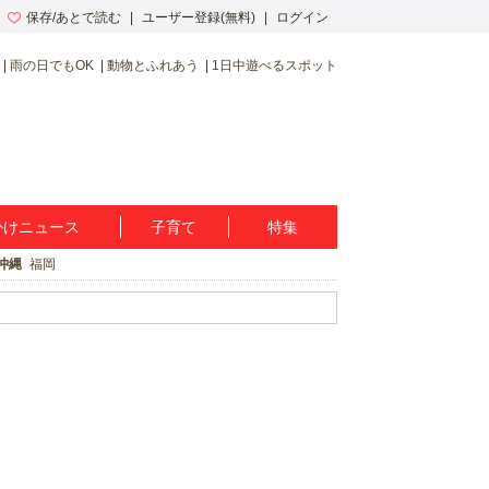
保存/あとで読む
ユーザー登録(無料)
ログイン
雨の日でもOK
動物とふれあう
1日中遊べるスポット
かけニュース
子育て
特集
沖縄
福岡