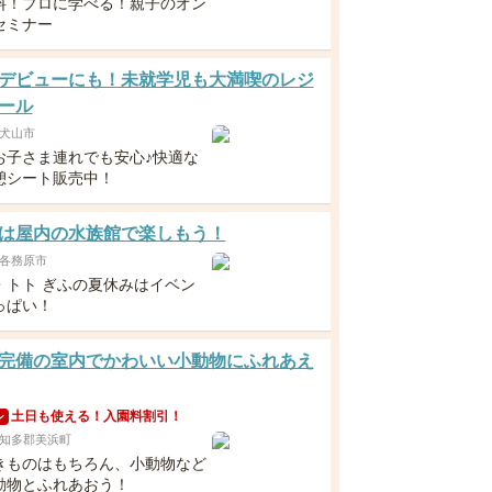
料！プロに学べる！親子のオン
セミナー
デビューにも！未就学児も大満喫のレジ
ール
犬山市
お子さま連れでも安心♪快適な
憩シート販売中！
は屋内の水族館で楽しもう！
各務原市
・トト ぎふの夏休みはイベン
っぱい！
完備の室内でかわいい小動物にふれあえ
土日も使える！入園料割引！
ン
知多郡美浜町
きものはもちろん、小動物など
動物とふれあおう！