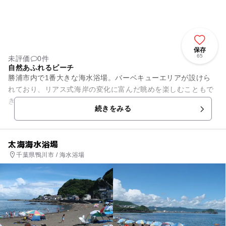
保存
65
未評価
0件
自然あふれるビーチ
勝浦市内で1番大きな海水浴場。バーベキューエリアが設けら
れており、リアス式海岸の変化に富んだ眺めを楽しむこともで
きます。最寄駅から徒歩3分というアクセスも魅力。国際武道
続きをみる
大学ライフセービング部の方...
太海海水浴場
千葉県鴨川市 / 海水浴場