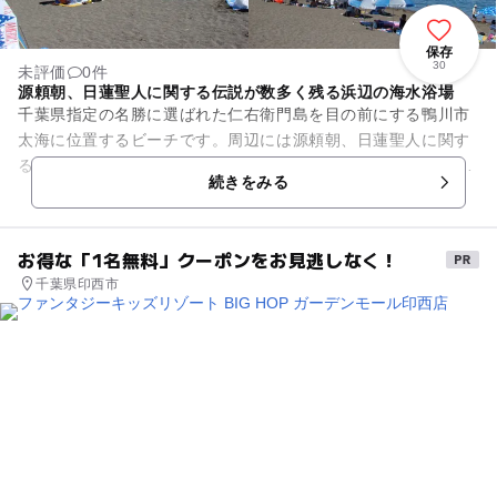
保存
30
未評価
0件
源頼朝、日蓮聖人に関する伝説が数多く残る浜辺の海水浴場
千葉県指定の名勝に選ばれた仁右衛門島を目の前にする鴨川市
太海に位置するビーチです。周辺には源頼朝、日蓮聖人に関す
る伝説が数多く残っています。幅約60メートルの砂浜が、約32
続きをみる
0メートル続いてい...
お得な「1名無料」クーポンをお見逃しなく！
千葉県印西市