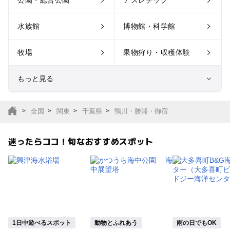
公園・総合公園
アスレチック
水族館
博物館・科学館
牧場
果物狩り・収穫体験
もっと見る
室内遊び場
遊園地
全国
関東
千葉県
鴨川・勝浦・御宿
テーマパーク
動物園
迷ったらココ！旬なおすすめスポット
サファリパーク
植物園・フラワーパー
ク
キャンプ場
バーベキュー
釣り
自然景観
1日中遊べるスポット
動物とふれあう
雨の日でもOK