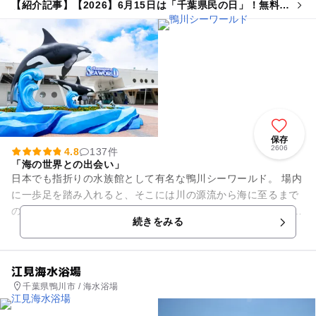
【紹介記事】【2026】6月15日は「千葉県民の日」！無料・
割引スポット13選 県民以外もお得に♪
保存
2606
4.8
137件
「海の世界との出会い」
日本でも指折りの水族館として有名な鴨川シーワールド。 場内
に一歩足を踏み入れると、そこには川の源流から海に至るまで
の環境を再現した水槽が。 雄大な太平洋を目の前に「海の世界
続きをみる
との出会い」を...
江見海水浴場
千葉県鴨川市 / 海水浴場