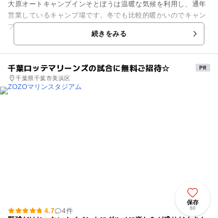
大原オートキャンプインそとぼうは温暖な気候を利用し、通年
営業しているキャンプ場です。冬でも比較的暖かいのでキャン
プ好きには通年営業は魅力的ですね！ 海水浴場までも徒歩で行
続きをみる
けるので、夏は海水浴を...
千葉ロッテマリーンズの試合に無料ご招待☆
千葉県千葉市美浜区
保存
60
4.7
4件