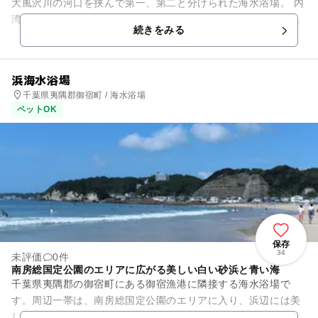
大風沢川の河口を挟んで第一、第二と分けられた海水浴場。 内
湾に位置するため、波が穏やかでファミリー向けの海水浴場に
続きをみる
なっていて、海...
浜海水浴場
千葉県夷隅郡御宿町 / 海水浴場
ペットOK
保存
34
未評価
0件
南房総国定公園のエリアに広がる美しい白い砂浜と青い海
千葉県夷隅郡の御宿町にある御宿漁港に隣接する海水浴場で
す。周辺一帯は、南房総国定公園のエリアに入り、浜辺には美
しい白い砂浜と青い海の景観が広がります。波は静かで穏やか