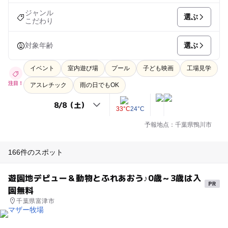
ジャンル
選ぶ
こだわり
選ぶ
対象年齢
イベント
室内遊び場
プール
子ども映画
工場見学
注目！
アスレチック
雨の日でもOK
33°C
24°C
予報地点：千葉県鴨川市
166件のスポット
遊園地デビュー＆動物とふれあおう♪0歳～3歳は入
園無料
千葉県富津市