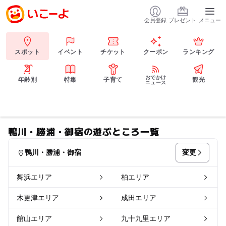
会員登録
プレゼント
メニュー
スポット
イベント
チケット
クーポン
ランキング
おでかけ
年齢別
特集
子育て
観光
ニュース
鴨川・勝浦・御宿の遊ぶところ一覧
変更
鴨川・勝浦・御宿
舞浜エリア
柏エリア
木更津エリア
成田エリア
館山エリア
九十九里エリア