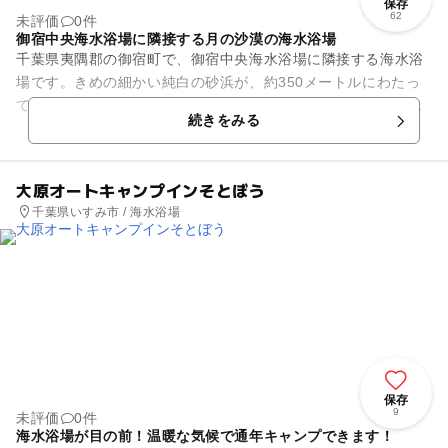
保存
62
未評価
0件
御宿中央海水浴場に隣接する月の沙漠の海水浴場
千葉県夷隅郡の御宿町で、御宿中央海水浴場に隣接する海水浴
場です。きめの細かい純白の砂浜が、約350メートルにわたっ
て続き、月の沙漠とも呼ばれています。白い砂浜が接すると青
続きをみる
い海は、遠浅で穏やかな波...
大原オートキャンプインそとぼう
千葉県いすみ市 / 海水浴場
保存
9
未評価
0件
海水浴場が目の前！温暖な気候で通年キャンプできます！