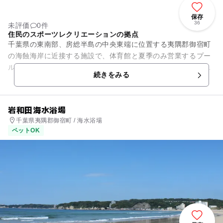
保存
36
未評価
0件
住民のスポーツレクリエーションの拠点
千葉県の東南部、房総半島の中央東端に位置する夷隅郡御宿町
の海蝕海岸に近接する施設で、体育館と夏季のみ営業するプー
ルを備えています。 プールは、屋内に6本のコースが並ぶ25m
続きをみる
プールと、幼児プール...
岩和田海水浴場
千葉県夷隅郡御宿町 / 海水浴場
ペットOK