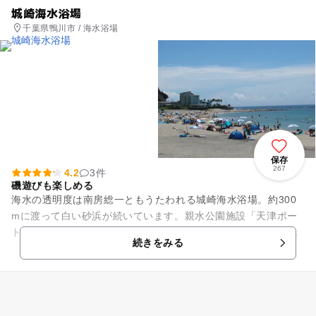
城崎海水浴場
千葉県鴨川市 / 海水浴場
保存
267
4.2
3件
磯遊びも楽しめる
海水の透明度は南房総一ともうたわれる城崎海水浴場。約300
mに渡って白い砂浜が続いています。親水公園施設「天津ポー
トパーク」が隣接しており、こちらの駐車場やトイレも利用可
続きをみる
能。 砂浜の広さ:...