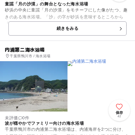
童謡「月の沙漠」の舞台となった海水浴場
砂浜の中央に童謡「月の沙漠」をモチーフにした像がたつ、趣
きのある海水浴場。「沙」の字が砂浜を意味するところから
「砂漠」ではなく「沙漠」と表記されているそうです。その歌
続きをみる
の通り、白くてきめの細かい砂...
内浦第二海水浴場
千葉県鴨川市 / 海水浴場
保存
42
未評価
0件
波が穏やかでファミリー向けの海水浴場
千葉県鴨川市の内浦第二海水浴場は、内浦海岸を2つに分け、