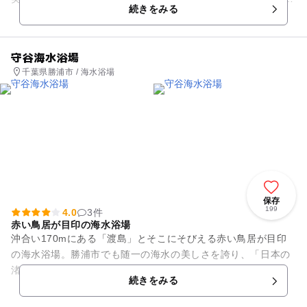
続きをみる
イダーや、大き...
守谷海水浴場
千葉県勝浦市 / 海水浴場
保存
199
4.0
3件
赤い鳥居が目印の海水浴場
沖合い170mにある「渡島」とそこにそびえる赤い鳥居が目印
の海水浴場。勝浦市でも随一の海水の美しさを誇り、「日本の
渚100選」や「快水浴場百選」にも選定されているビーチで
続きをみる
す。海岸線は入り江状にな...