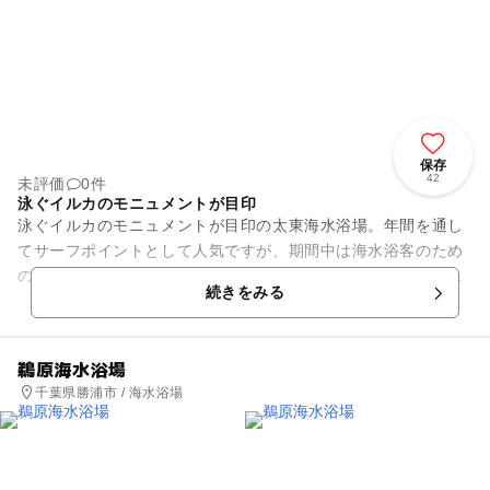
保存
42
未評価
0件
泳ぐイルカのモニュメントが目印
泳ぐイルカのモニュメントが目印の太東海水浴場。年間を通し
てサーフポイントとして人気ですが、期間中は海水浴客のため
の遊泳区域が確保されており安心です。付近には太東海浜植物
続きをみる
群落（国指定天然記念物）が...
鵜原海水浴場
千葉県勝浦市 / 海水浴場