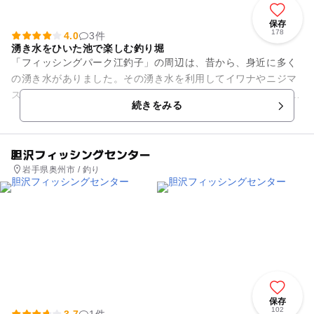
保存
178
4.0
3件
湧き水をひいた池で楽しむ釣り堀
「フィッシングパーク江釣子」の周辺は、昔から、身近に多く
の湧き水がありました。その湧き水を利用してイワナやニジマ
スなどの釣りができるのがこの釣り堀です。 手ぶらで行って
続きをみる
も、餌や釣り竿をレン...
胆沢フィッシングセンター
岩手県奥州市 / 釣り
保存
102
3.7
1件