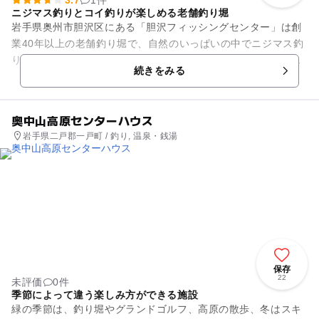
ニジマス釣りとコイ釣りが楽しめる老舗釣り堀
岩手県奥州市胆沢区にある「胆沢フィッシングセンター」は創
業40年以上の老舗釣り堀で、自然のいっぱいの中でニジマス釣
りとコイ釣りが楽しめます。練りエサを使ってやる釣りは、小
続きをみる
さな子供でも釣ることが出...
奥中山高原センターハウス
岩手県二戸郡一戸町 / 釣り, 温泉・銭湯
保存
22
未評価
0件
季節によって違う楽しみ方ができる施設
緑の季節は、釣り堀やグランドゴルフ、高原の散歩、冬はスキ