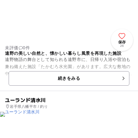
保存
26
未評価
0件
遠野の美しい自然と、懐かしい暮らし風景を再現した施設
遠野物語の舞台として知られる遠野市に、日帰り入浴や宿泊も
兼ね備えた施設「たかむろ水光園」があります。広大な敷地の
中、美しい四季折々の自然に触れることが出来ます。 敷地内に
続きをみる
は遠野物語の話者である...
ユーランド清水川
岩手県八幡平市 / 釣り