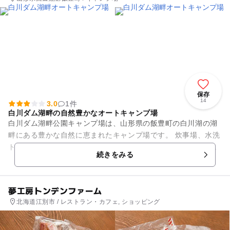
保存
14
3.0
1件
白川ダム湖畔の自然豊かなオートキャンプ場
白川ダム湖畔公園キャンプ場は、山形県の飯豊町の白川湖の湖
畔にある豊かな自然に恵まれたキャンプ場です。 炊事場、水洗
トイレ、コインランドリー、展望風呂完備で、快適に過ごすこ
続きをみる
とができます。春には湖...
夢工房トンデンファーム
北海道江別市 / レストラン・カフェ, ショッピング