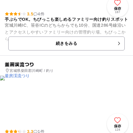
保存
187
3.5
4件
手ぶらでOK。ちびっこも楽しめるファミリー向け釣りスポット
宮城川崎IC、笹谷ICのどちらからでも10分、国道286号線沿い
とアクセスしやすいファミリー向けの管理釣り場。ちびっこか
らおじいちゃん、おばあちゃんまで3世代でニジマス釣りを楽
続きをみる
しめます。釣竿から...
釜房渓流つり
宮城県柴田郡川崎町 / 釣り
保存
124
3.3
1件