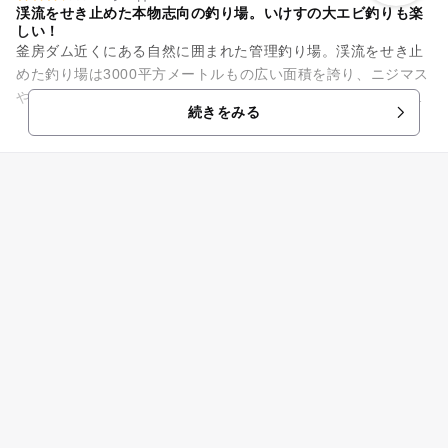
渓流をせき止めた本物志向の釣り場。いけすの大エビ釣りも楽
しい！
釜房ダム近くにある自然に囲まれた管理釣り場。渓流をせき止
めた釣り場は3000平方メートルもの広い面積を誇り、ニジマス
やイワナが放流されています。貸し竿やエサの販売もあるの
続きをみる
で、気軽にちびっこたちと...