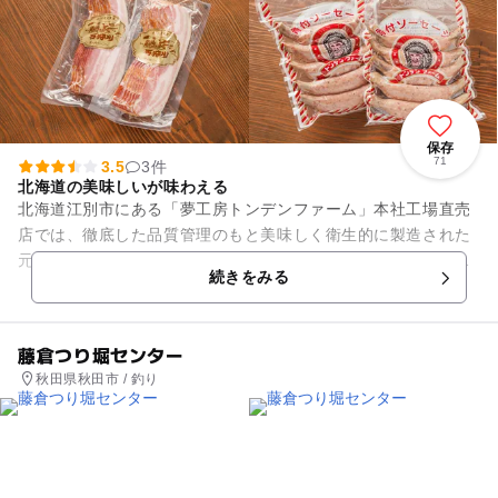
保存
71
3.5
3件
北海道の美味しいが味わえる
北海道江別市にある「夢工房トンデンファーム」本社工場直売
店では、徹底した品質管理のもと美味しく衛生的に製造された
元祖骨付きソーセージ、石狩川ベーコン、ビーフハンバーグな
続きをみる
ど、北海道の美味しいを購入...
藤倉つり堀センター
秋田県秋田市 / 釣り