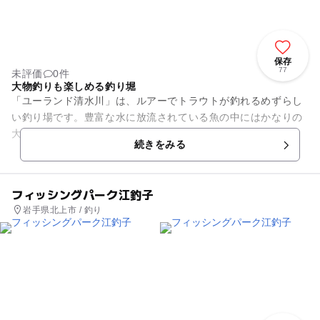
保存
77
未評価
0件
大物釣りも楽しめる釣り堀
「ユーランド清水川」は、ルアーでトラウトが釣れるめずらし
い釣り場です。豊富な水に放流されている魚の中にはかなりの
大物もいて釣れた時は、びっくりするでしょう。釣り堀は2コ
続きをみる
ースあり、大物釣りは、ルア...
フィッシングパーク江釣子
岩手県北上市 / 釣り