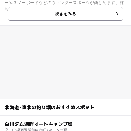
ーやスノーボードなどのウィンタースポーツが楽しめます。施
設内には２か所の天然温泉があり、切り傷ややけど、皮膚病、
続きをみる
筋肉痛などの効能があります...
北海道･東北の釣り堀のおすすめスポット
白川ダム湖畔オートキャンプ場
山形県西置賜郡飯豊町 / キャンプ場