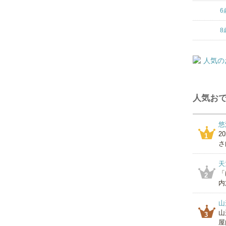
6
8
人気おで
悠
2
1
さ
天
「
2
内
山
山
3
屋