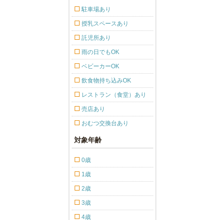
駐車場あり
授乳スペースあり
託児所あり
雨の日でもOK
ベビーカーOK
飲食物持ち込みOK
レストラン（食堂）あり
売店あり
おむつ交換台あり
対象年齢
0歳
1歳
2歳
3歳
4歳