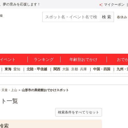
、夢の育みを応援します！
マイクーポン
春休み
イベント
ランキング
年齢別おでかけ
おで
東海
愛知
北陸・甲信越
関西
大阪
京都
兵庫
中国・四国
九州・
・天童・上山
山形市の美術館おでかけスポット
ット一覧
検索条件をすべてリセット
検索