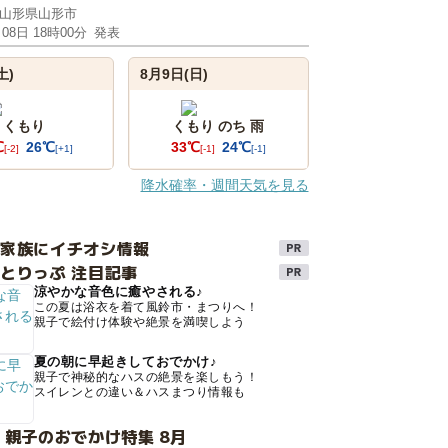
山形県山形市
月08日 18時00分
発表
土)
8月9日(日)
くもり
くもり のち 雨
℃
26℃
33℃
24℃
[-2]
[+1]
[-1]
[-1]
降水確率・週間天気を見る
け家族にイチオシ情報
とりっぷ 注目記事
涼やかな音色に癒やされる♪
この夏は浴衣を着て風鈴市・まつりへ！
親子で絵付け体験や絶景を満喫しよう
夏の朝に早起きしておでかけ♪
親子で神秘的なハスの絶景を楽しもう！
スイレンとの違い＆ハスまつり情報も
 親子のおでかけ特集 8月