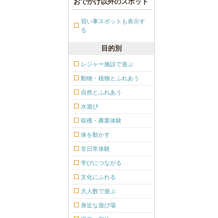
おでかけ以外のスポット
習い事スポットも表示す
る
目的別
レジャー施設で遊ぶ
動物・植物とふれあう
自然とふれあう
水遊び
収穫・農業体験
体を動かす
非日常体験
学びにつながる
文化にふれる
大人数で遊ぶ
身近な遊び場