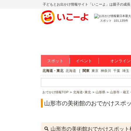
子どもとお出かけ情報サイト「いこーよ」は親子の成長
スポット
101,135件
スポット
イベント
オンライン
北海道・東北
北海道
関東
東京
神奈川
千葉
埼玉
おでかけ情報TOP
北海道･東北
山形県
山形市・蔵王
山形市の美術館のおでかけスポ
山形市の美術館おでかけスポット