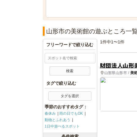
山形市の美術館の遊ぶところ一
1件中1〜1件
フリーワードで絞り込む
財団法人山形
山形県山形市 /
美
タグで絞り込む
タグを選択
季節のおすすめタグ：
春休み
雨の日でもOK
動物とふれあう
1日中遊べるスポット
条件検索