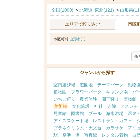
全国(1009)
>
北海道･東北(121)
>
山形県(11
エリアで絞り込む
市区
市区町村:
山形市(1)
条
ジャンルから探す
室内遊び場
遊園地
テーマパーク
動物
植物園・フラワーパーク
キャンプ場
バ
いちご狩り
農業体験
潮干狩り
博物館
美術館
文化施設
神社・寺院
アスレチ
児童館
図書館
プール
海水浴場
温泉
アイススケート場
レストラン・カフェ
プラネタリウム・天文台
カラオケ
アミ
駅・空港・港
写真館・レンタル着物
自