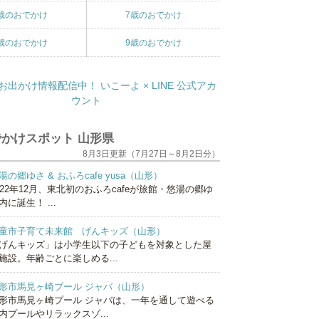
歳のおでかけ
7歳のおでかけ
歳のおでかけ
9歳のおでかけ
かけスポット 山形県
8月3日更新（7月27日～8月2日分）
湯の郷ゆさ & おふろcafe yusa（山形）
022年12月、東北初のおふろcafeが旅館・悠湯の郷ゆ
内に誕生！ ...
童市子育て未来館 げんキッズ（山形）
げんキッズ」は小学生以下の子どもを対象とした屋
施設。年齢ごとに楽しめる...
形市馬見ヶ崎プール ジャバ（山形）
形市馬見ヶ崎プール ジャバは、一年を通して遊べる
内プールやリラックスゾ...