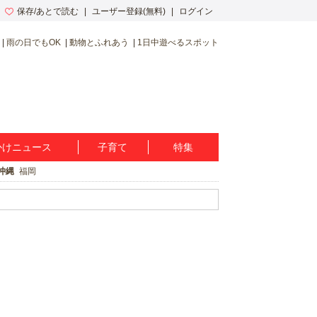
保存/あとで読む
ユーザー登録(無料)
ログイン
雨の日でもOK
動物とふれあう
1日中遊べるスポット
かけニュース
子育て
特集
沖縄
福岡