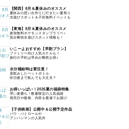
【関西】8月＆夏休みのオススメ
夏休みの思い出作りに行きたい夏祭り
水遊びスポット＆子供無料イベントも
【東海】8月＆夏休みのオススメ
参加無料ポケモンスタンプラリー♪
気分爽快水遊びスポット情報も！
いこーよおすすめ【早割プラン】
ファミリー向け人気ホテルも！
旅行の予約は早めが断然お得♪
水分補給時は要注意！
直飲みしたペットボトル、
何日後まで飲んでも大丈夫？
お得いっぱい！2026夏の福袋特集
早い者勝ち！数量限定の人気福袋
発売日や価格、内容を最速でお届け
【子供映画】公開中＆公開予定作品
パウ・パトロールや
アンパンマンの人気作