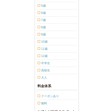
5歳
6歳
7歳
8歳
9歳
10歳
11歳
12歳
中学生
高校生
大人
料金体系
クーポンあり
無料