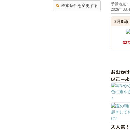
予報地点：
検索条件を変更する
2026年08
8月8日(
33
お出か
いこーよ
大人気！