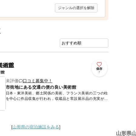
ジャンルの選択を解除
覧
美術館
保存
術館
7
未評価
口コミ募集中！
市街地にある交通の便の良い美術館
日本・東洋美術、郷土関係の美術、フランス美術の三つの柱
を中心に作品収集が行われ，収蔵品と常設展示品の充実が図
られている。また，さまざまな分野の企画展、巡回展、グル
ープ展などを...
[
山形県の宿泊施設をみる
]
山形県