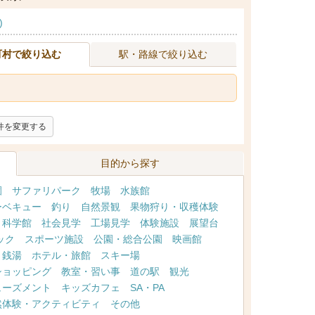
)
町村で絞り込む
駅・路線で絞り込む
件を変更する
目的から探す
園
サファリパーク
牧場
水族館
ーベキュー
釣り
自然景観
果物狩り・収穫体験
・科学館
社会見学
工場見学
体験施設
展望台
ック
スポーツ施設
公園・総合公園
映画館
・銭湯
ホテル・旅館
スキー場
ショッピング
教室・習い事
道の駅
観光
ューズメント
キッズカフェ
SA・PA
然体験・アクティビティ
その他