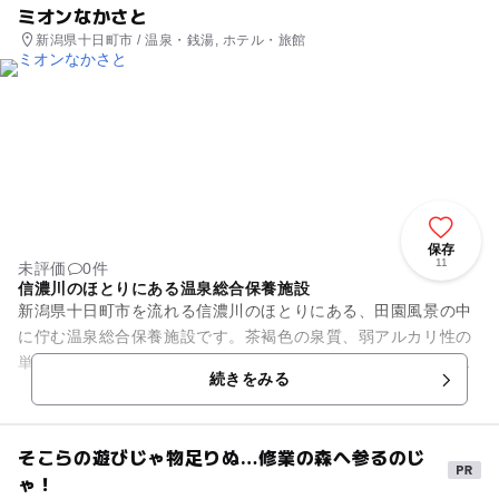
ミオンなかさと
新潟県十日町市 / 温泉・銭湯, ホテル・旅館
保存
11
未評価
0件
信濃川のほとりにある温泉総合保養施設
新潟県十日町市を流れる信濃川のほとりにある、田園風景の中
に佇む温泉総合保養施設です。茶褐色の泉質、弱アルカリ性の
単純泉の「宮中島温泉・宮中島の湯」が、施設内の各々の湯船
続きをみる
に漲ってあります。大露天風...
そこらの遊びじゃ物足りぬ…修業の森へ参るのじ
ゃ！