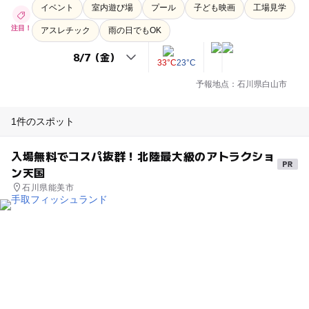
イベント
室内遊び場
プール
子ども映画
工場見学
注目！
アスレチック
雨の日でもOK
33°C
23°C
予報地点：石川県白山市
1件のスポット
入場無料でコスパ抜群！北陸最大級のアトラクショ
ン天国
石川県能美市