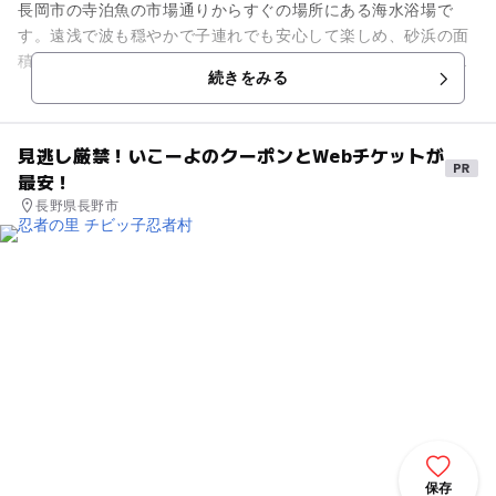
長岡市の寺泊魚の市場通りからすぐの場所にある海水浴場で
す。遠浅で波も穏やかで子連れでも安心して楽しめ、砂浜の面
積も広くゆったりと利用できます。ヤシの木なども植えられて
続きをみる
いて、どこか南国の雰囲気も味...
見逃し厳禁！いこーよのクーポンとWebチケットが
最安！
長野県長野市
保存