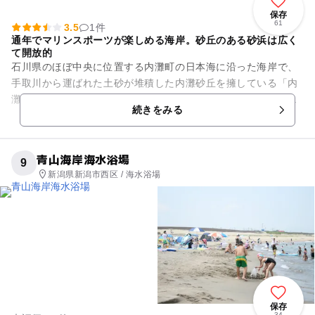
保存
61
3.5
1件
通年でマリンスポーツが楽しめる海岸。砂丘のある砂浜は広く
て開放的
石川県のほぼ中央に位置する内灘町の日本海に沿った海岸で、
手取川から運ばれた土砂が堆積した内灘砂丘を擁している「内
灘海岸」。風紋が現れる砂丘はもとより、海浜植物やシロチド
続きをみる
リなど豊かな自然環境にも恵...
青山海岸海水浴場
9
新潟県新潟市西区 / 海水浴場
保存
34