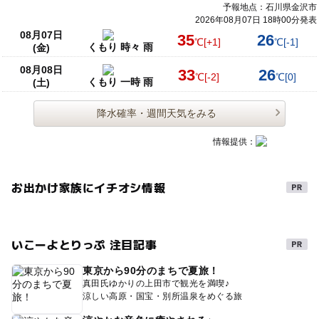
予報地点：石川県金沢市
2026年08月07日 18時00分発表
08月07日
35
26
℃
[+1]
℃
[-1]
くもり 時々 雨
(金)
08月08日
33
26
℃
[-2]
℃
[0]
くもり 一時 雨
(土)
降水確率・週間天気をみる
情報提供：
お出かけ家族にイチオシ情報
いこーよとりっぷ 注目記事
東京から90分のまちで夏旅！
真田氏ゆかりの上田市で観光を満喫♪
涼しい高原・国宝・別所温泉をめぐる旅