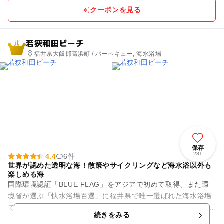
クーポンを見る
若狭和田ビーチ
1
福井県大飯郡高浜町 / バーベキュー, 海水浴場
保存
281
4.4
6件
世界が認めた透明な海！散策やサイクリングなど海水浴以外も
楽しめる海
国際環境認証「BLUE FLAG」をアジアで初めて取得、また環
境省が選ぶ「快水浴場百選」に福井県で唯一選ばれた海水浴場
で、きれいな海は折り紙付き！県下でも有数のビーチです。 別
続きをみる
名「若狭富士」と...