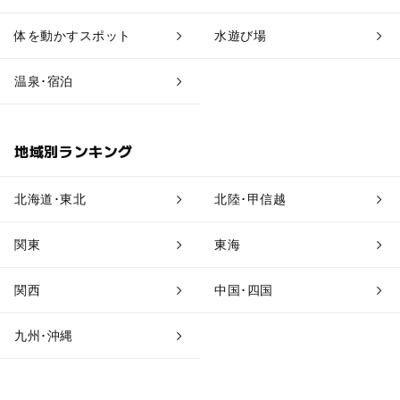
温泉・銭湯
ホテル・旅館
体を動かすスポット
水遊び場
道の駅
観光
温泉･宿泊
地域別ランキング
北海道･東北
北陸･甲信越
関東
東海
関西
中国･四国
九州･沖縄