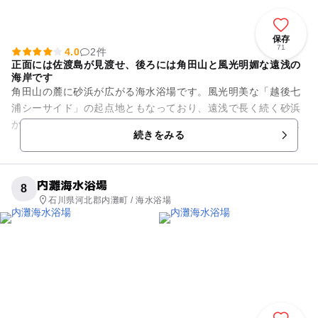
保存
71
4.0
2件
正面には佐渡島が見渡せ、後ろには角田山と風光明媚な遠浅の
海岸です
角田山の麓に砂浜が広がる海水浴場です。風光明美な「越後七
浦シーサイド」の起点地ともなっており、遠浅で長く続く砂浜
からは蒼い海と岬の白い灯台が特徴です。晴れた日には佐渡も
続きをみる
一望でき、夕日の鑑賞スポッ...
内灘海水浴場
8
石川県河北郡内灘町 / 海水浴場