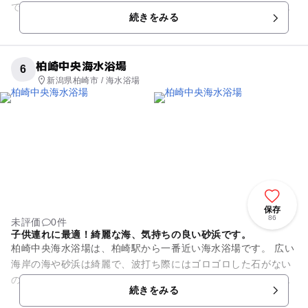
で、車で来た際にもとても便利です。駐車場は広いので台数も
続きをみる
多く止めることができるの...
柏崎中央海水浴場
6
新潟県柏崎市 / 海水浴場
保存
86
未評価
0件
子供連れに最適！綺麗な海、気持ちの良い砂浜です。
柏崎中央海水浴場は、柏崎駅から一番近い海水浴場です。 広い
海岸の海や砂浜は綺麗で、波打ち際にはゴロゴロした石がない
ので気持ちよく裸足で過ごせます。岩場もあり磯遊びも楽しめ
続きをみる
ます。海の家には温水シ...