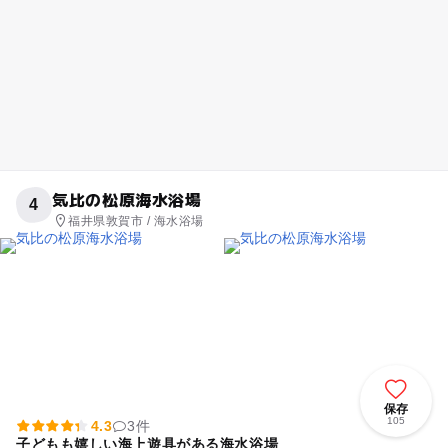
気比の松原海水浴場
4
福井県敦賀市 / 海水浴場
保存
105
4.3
3件
子どもも嬉しい海上遊具がある海水浴場