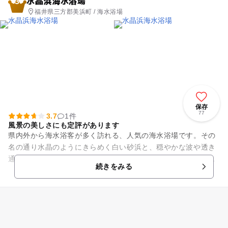
水晶浜海水浴場
3
福井県三方郡美浜町 / 海水浴場
保存
77
3.7
1件
風景の美しさにも定評があります
県内外から海水浴客が多く訪れる、人気の海水浴場です。その
名の通り水晶のようにきらめく白い砂浜と、穏やかな波や透き
通った青い海が自慢の海水浴場。体についてもすぐに落ちてし
続きをみる
まうほど砂粒が細かく、歩く...