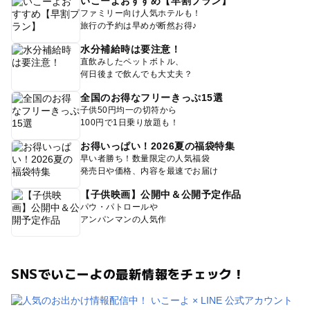
いこーよおすすめ【早割プラン】
ファミリー向け人気ホテルも！
旅行の予約は早めが断然お得♪
水分補給時は要注意！
直飲みしたペットボトル、
何日後まで飲んでも大丈夫？
全国のお得なフリーきっぷ15選
子供50円均一の切符から
100円で1日乗り放題も！
お得いっぱい！2026夏の福袋特集
早い者勝ち！数量限定の人気福袋
発売日や価格、内容を最速でお届け
【子供映画】公開中＆公開予定作品
パウ・パトロールや
アンパンマンの人気作
SNSでいこーよの最新情報をチェック！