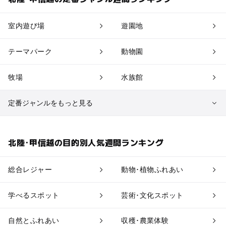
室内遊び場
遊園地
テーマパーク
動物園
牧場
水族館
定番ジャンルをもっと見る
植物園・フラワーパーク
自然景観
北陸･甲信越の目的別人気週間ランキング
果物狩り・収穫体験
博物館・科学館
総合レジャー
動物･植物ふれあい
工場見学
体験施設
学べるスポット
芸術･文化スポット
アスレチック
公園・総合公園
自然とふれあい
収穫･農業体験