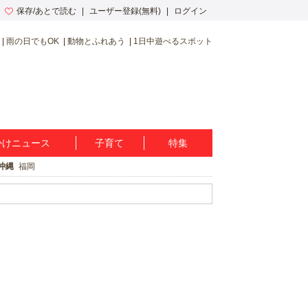
保存/あとで読む
ユーザー登録(無料)
ログイン
雨の日でもOK
動物とふれあう
1日中遊べるスポット
かけニュース
子育て
特集
沖縄
福岡