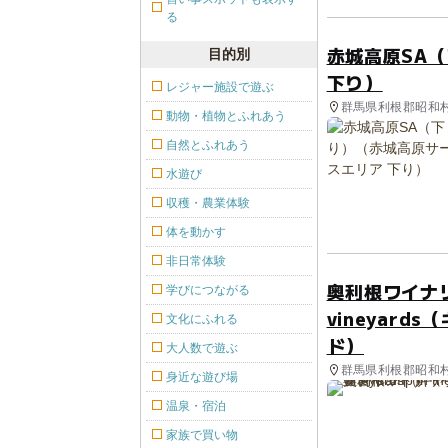
る
赤城高原SA
目的別
下り）
レジャー施設で遊ぶ
群馬県利根郡昭和村 
動物・植物とふれあう
自然とふれあう
水遊び
収穫・農業体験
体を動かす
非日常体験
奥利根ワイナリー
学びにつながる
vineyar
文化にふれる
ド）
大人数で遊ぶ
群馬県利根郡昭和村
身近な遊び場
温泉・宿泊
家族で買い物