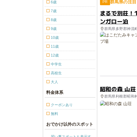
群馬県の注目
PR
6歳
7歳
まるで別荘！1
ンガロー泊
8歳
群馬県多野郡神流
9歳
10歳
11歳
12歳
中学生
高校生
大人
昭和の森 山荘
料金体系
群馬県利根郡昭和村
クーポンあり
無料
おでかけ以外のスポット
習い事スポットも表示す