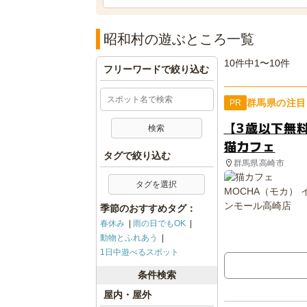
昭和村の遊ぶところ一覧
10件中1〜10件
フリーワードで絞り込む
群馬県の注目
PR
【3歳以下無
猫カフェ
タグで絞り込む
群馬県高崎市
タグを選択
季節のおすすめタグ：
春休み
雨の日でもOK
動物とふれあう
1日中遊べるスポット
条件検索
屋内・屋外