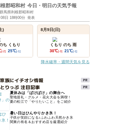
利根郡昭和村
今日・明日の天気予報
群馬県利根郡昭和村
月08日 18時00分
発表
土)
8月9日(日)
 のち くもり
くもり のち 雨
℃
25℃
30℃
21℃
[-2]
[-1]
[-3]
[-1]
降水確率・週間天気を見る
け家族にイチオシ情報
とりっぷ 注目記事
夏休みは「ばけばけ」の舞台へ
聖地巡礼・グルメ・花火大会を満喫！
夏の松江で「やりたいこと」をご紹介
暑い日はひんやりかき氷！
子供が笑顔になる♪ふわふわ天然かき氷
関東の有名＆おすすめ店を厳選紹介