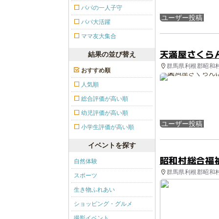
パパの一人子守
ユーザー投稿
パパ大活躍
ママ友大集合
天満屋さくら
結果の並び替え
群馬県利根郡昭和村
おすすめ順
人気順
総合評価が高い順
幼児評価が高い順
ユーザー投稿
小学生評価が高い順
イベントを探す
昭和村総合福
自然体験
群馬県利根郡昭和村
スポーツ
生き物ふれあい
ショッピング・グルメ
撮影イベント