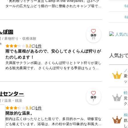
「奥利根ワイナリー直営 Camp in the vineyards」は3ヘク
タールの広大なぶどう畑の一部に整備されたキャンプ場で
6
す。利用は1日3組限定、全区画100㎡以上の広...
8
んぼ園
保存
 / 果物狩り・収穫体験
77
1件
3.2
雨でも屋根があるので、安心してさくらんぼ狩りが
人気おで
たのしめます！
天満屋サクランボ園は、さくらんぼ狩りとトマト狩りが楽し
める観光農園です。 さくらんぼ狩りをする季節はちょうど6
ノ
月くらいで、梅雨の季節です。こちらの農園では、屋根付き
夏
1
なので、...
ッ
祉センター
軽
保存
見
2
 / 温泉・銭湯
7
ク
1件
3.3
開放的な温泉。
桐
館内は広くゆったりとした造りで、多目的ホール、研修室な
群
3
ども備えています。浴場は、木の柱や梁が印象的な和風大浴
し