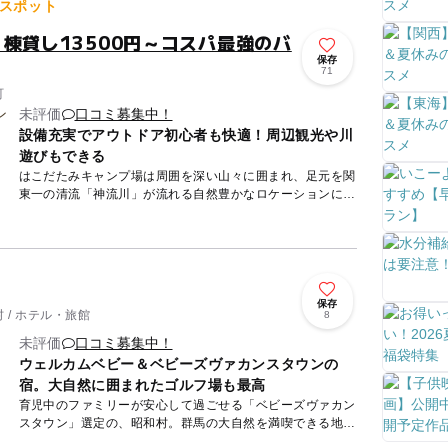
スポット
棟貸し13500円～コスパ最強のバ
保存
71
町
未評価
口コミ募集中！
設備充実でアウトドア初心者も快適！周辺観光や川
遊びもできる
はこだたみキャンプ場は周囲を深い山々に囲まれ、足元を関
東一の清流「神流川」が流れる自然豊かなロケーションにあ
ります。 四季折々の表情を見せる大自然の中で、思う存分
楽しんでく...
保存
 / ホテル・旅館
8
未評価
口コミ募集中！
ウェルカムベビー＆ベビーズヴァカンスタウンの
宿。大自然に囲まれたゴルフ場も最高
育児中のファミリーが安心して過ごせる「ベビーズヴァカン
スタウン」選定の、昭和村。群馬の大自然を満喫できる地域
に、小さな子どもとお出かけできる「ウエルカムベビー」の