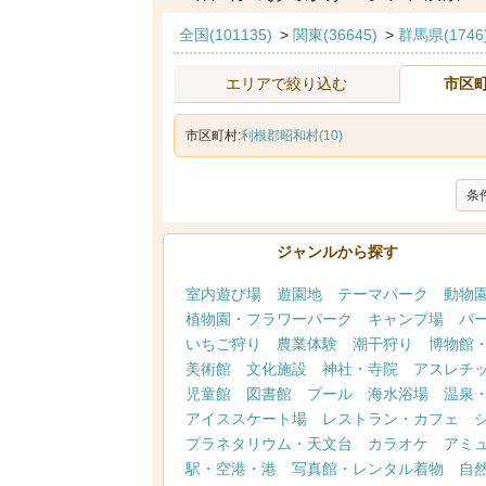
全国(101135)
>
関東(36645)
>
群馬県(1746
エリアで絞り込む
市区
市区町村:
利根郡昭和村(10)
条
ジャンルから探す
室内遊び場
遊園地
テーマパーク
動物
植物園・フラワーパーク
キャンプ場
バ
いちご狩り
農業体験
潮干狩り
博物館
美術館
文化施設
神社・寺院
アスレチ
児童館
図書館
プール
海水浴場
温泉
アイススケート場
レストラン・カフェ
プラネタリウム・天文台
カラオケ
アミ
駅・空港・港
写真館・レンタル着物
自