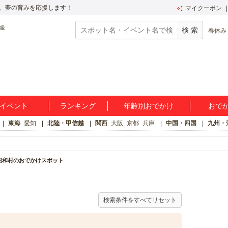
、夢の育みを応援します！
マイクーポン
春休み
イベント
ランキング
年齢別おでかけ
おで
東海
愛知
北陸・甲信越
関西
大阪
京都
兵庫
中国・四国
九州・
昭和村のおでかけスポット
検索条件をすべてリセット