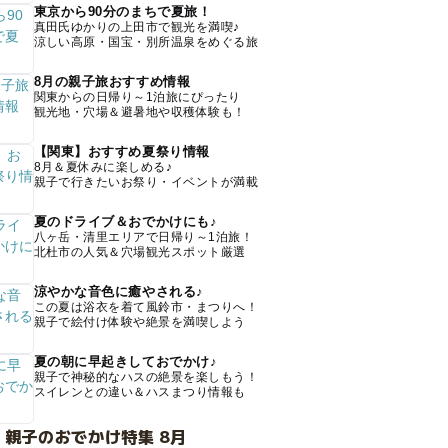
東京から90分のまちで夏旅！
真田氏ゆかりの上田市で観光を満喫♪
涼しい高原・国宝・別所温泉をめぐる旅
8月の親子旅おすすめ情報
関東からの日帰り～1泊旅にぴったり
観光地・穴場＆避暑地や収穫体験も！
【関東】おすすめ夏祭り情報
8月＆夏休みに楽しめる♪
親子で行きたいお祭り・イベントが満載
夏のドライブ＆おでかけにも♪
八ヶ岳・清里エリアで日帰り～1泊旅！
北杜市の人気＆穴場観光スポット厳選
涼やかな音色に癒やされる♪
この夏は浴衣を着て風鈴市・まつりへ！
親子で絵付け体験や絶景を満喫しよう
夏の朝に早起きしておでかけ♪
親子で神秘的なハスの絶景を楽しもう！
スイレンとの違い＆ハスまつり情報も
 親子のおでかけ特集 8月