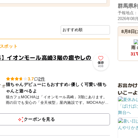
群馬県
予報地点：
2026年08
8月8日(
スポット
雨
31
料】イオンモール高崎3階の癒やしの
保存
408
2件
3.7
お出か
猫ちゃんデビューにもおすすめ♪優しく可愛い猫ち
ゃんと遊べるよ
いこーよ
猫カフェMOCHAは「イオンモール高崎」3階にあります。
雨の日でも安心の「全天候型」屋内施設です。MOCHAが目
指しているのは、人も、猫も、その時にいちばん幸せなこと
ができる...
クーポンを見る