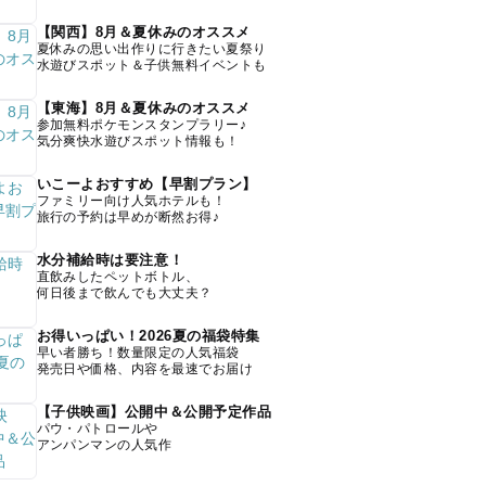
【関西】8月＆夏休みのオススメ
夏休みの思い出作りに行きたい夏祭り
水遊びスポット＆子供無料イベントも
【東海】8月＆夏休みのオススメ
参加無料ポケモンスタンプラリー♪
気分爽快水遊びスポット情報も！
いこーよおすすめ【早割プラン】
ファミリー向け人気ホテルも！
旅行の予約は早めが断然お得♪
水分補給時は要注意！
直飲みしたペットボトル、
何日後まで飲んでも大丈夫？
お得いっぱい！2026夏の福袋特集
早い者勝ち！数量限定の人気福袋
発売日や価格、内容を最速でお届け
【子供映画】公開中＆公開予定作品
パウ・パトロールや
アンパンマンの人気作