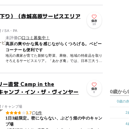
お宿「昭和の...
（下り）（赤城高原サービスエリア
保存
10
/ SA・PA
未評価
口コミ募集中！
高原の爽やかな風を感じながらくつろげる。ベビー
コーナーも便利です
地元の農家が育てた新鮮な野菜、果物、地域の特産品を取り
そろえるサービスエリア。「あかぎ庵」では、日本三大うど
んのひとつ「水沢うどん」や御膳が楽しめます。フードコー
トでは、群馬...
直営 Camp in the
保存
ds（キャンプ・イン・ザ・ヴィンヤー
0歳から
0
0歳の
 / キャンプ場
1件
3.7
2
1日3組限定。密にならない、ぶどう畑の中のキャン
プ場
4