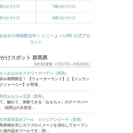
歳のおでかけ
7歳のおでかけ
歳のおでかけ
9歳のおでかけ
かけスポット 群馬県
8月3日更新（7月27日～8月2日分）
ルンみなかみフラワーガーデン（群馬）
休み期間限定！ 【ウォーターランド】と【ジュラシ
クジャーニー】が登場...
井沢おもちゃ王国（群馬）
て、触れて、体験できる「おもちゃ」のテーマパー
。 浅間山の天然溶...
生市新里温水プール カリビアンビーチ（群馬）
馬県桐生市にカリブのイメージを演出してオープン
た屋内温水プールです。関...