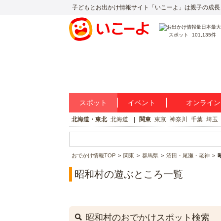
子どもとお出かけ情報サイト「いこーよ」は親子の成長
スポット
101,135件
スポット
イベント
オンライン
北海道・東北
北海道
関東
東京
神奈川
千葉
埼玉
おでかけ情報TOP
関東
群馬県
沼田・尾瀬・老神
昭和村の遊ぶところ一覧
昭和村のおでかけスポット検索