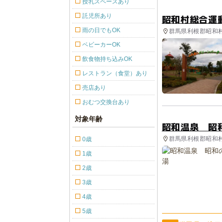
授乳スペースあり
託児所あり
昭和村総合運
雨の日でもOK
群馬県利根郡昭和村
ベビーカーOK
飲食物持ち込みOK
レストラン（食堂）あり
売店あり
おむつ交換台あり
対象年齢
昭和温泉 昭
群馬県利根郡昭和村
0歳
1歳
2歳
3歳
4歳
5歳