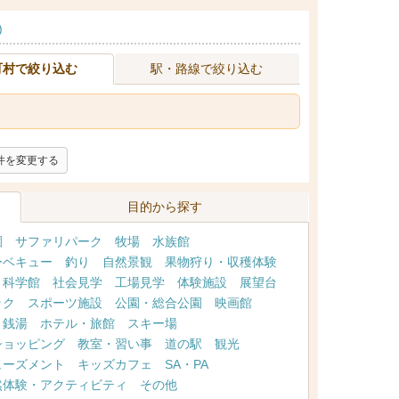
)
町村で絞り込む
駅・路線で絞り込む
件を変更する
目的から探す
園
サファリパーク
牧場
水族館
ーベキュー
釣り
自然景観
果物狩り・収穫体験
・科学館
社会見学
工場見学
体験施設
展望台
ック
スポーツ施設
公園・総合公園
映画館
・銭湯
ホテル・旅館
スキー場
ショッピング
教室・習い事
道の駅
観光
ューズメント
キッズカフェ
SA・PA
然体験・アクティビティ
その他