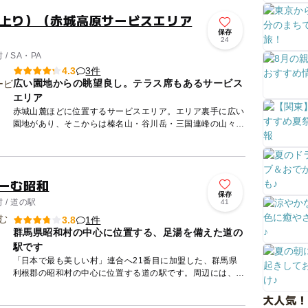
（上り）（赤城高原サービスエリア
保存
24
/ SA・PA
3件
4.3
広い園地からの眺望良し。テラス席もあるサービス
エリア
赤城山麓ほどに位置するサービスエリア。エリア裏手に広い
園地があり、そこからは榛名山・谷川岳・三国連峰の山々の
美しい景観が見渡せます。イタリアンレストラン「高原採れ
たてダイニン...
りーむ昭和
保存
/ 道の駅
41
1件
3.8
群馬県昭和村の中心に位置する、足湯を備えた道の
駅です
「日本で最も美しい村」連合へ21番目に加盟した、群馬県
利根郡の昭和村の中心に位置する道の駅です。周辺には、広
大な野菜畑が広がり、上信越の山々とコラボレーションする
大人気！
景色を眺める...