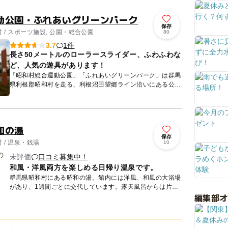
動公園・ふれあいグリーンパーク
保存
 / スポーツ施設, 公園・総合公園
80
1件
3.7
長さ50メートルのローラースライダー、ふわふわな
ど、人気の遊具があります！
「昭和村総合運動公園」「ふれあいグリーンパーク」は群馬
県利根郡昭和村を走る、利根沼田望郷ライン沿いにある公園
です。広大な芝生広場の他、野球場やテニスコート、様々な
スポーツに対...
和の湯
保存
 / 温泉・銭湯
10
未評価
口コミ募集中！
和風・洋風両方を楽しめる日帰り温泉です。
群馬県昭和村にある昭和の湯。館内には洋風、和風の大浴場
があり、1週間ごとに交代しています。露天風呂からは片品
編集部
川が流れる様子が見え、夜には満天の星空が見えます。自然
あふれる環境...